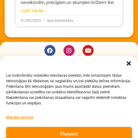
neveiksmēm, priecīgiem un skumjiem brīžiem! Bet
LASĪT TĀLĀK »
31/05/2025
Nav komentāru
KUR MĒS ESAM
Lai nodrošinātu vislabāko lietošanas pieredzi, mēs izmantojam tādas
Daugavpils Zinātņu vidusskola
tehnoloģijas kā sīkdatnes, lai saglabātu un/vai piekļūtu ierīces informācijai.
Raiņa iela 30, Daugavpils, LV-5401
Piekrišana šīm tehnoloģijām ļaus mums apstrādāt datus, piemēram,
Reģ. Nr. 2713903513 (IZM)
pārlūkošanas uzvedību vai unikālos identifikatorus šajā vietnē.
Nepiekrišana vai piekrišanas atsaukšana var negatīvi ietekmēt noteiktas
Daugavpils valstspilsētas pašvaldība 90000077325
funkcijas un iespējas.
KONTAKTI
Manage services
e-pasts: dzv@daugavpils.edu.lv
Pieņemt
tālr. Direktors: 65423030,