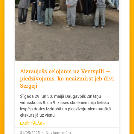
Aizraujošs ceļojums uz Ventspili —
piedzīvojums, ko neaizmirst jeb divi
Sergeji
Šī gada 29. un 30. maijā Daugavpils Zinātņu
vidusskolas 8. un 9. klases skolēniem bija lieliska
iespēja doties izzinošā un piedzīvojumiem bagātā
ekskursijā uz vienu
LASĪT TĀLĀK »
31/05/2025
Nav komentāru