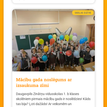
SKOLAS DZĪVE
Mācību gada noslēgums ar
izsaukuma zīmi
Daugavpils Zinātņu vidusskolas 1. b klases
skolēniem pirmais mācību gads ir noslēdzies! Kāds
tas bija? Ļoti dažāds! Ar veiksmēm un