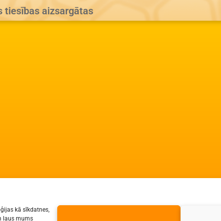
s tiesības aizsargātas
ģijas kā sīkdatnes,
jām ļaus mums