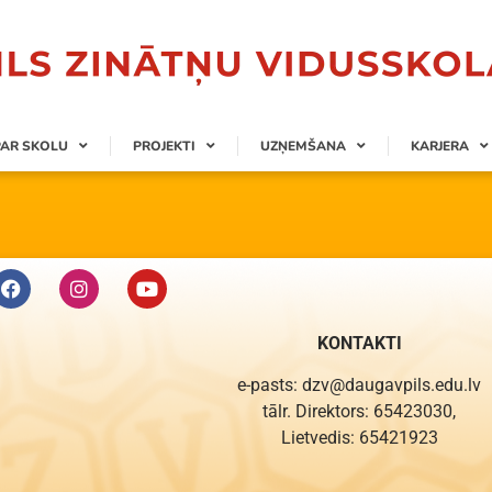
PAR SKOLU
PROJEKTI
UZŅEMŠANA
KARJERA
KONTAKTI
e-pasts: dzv@daugavpils.edu.lv
tālr. Direktors: 65423030,
Lietvedis: 65421923