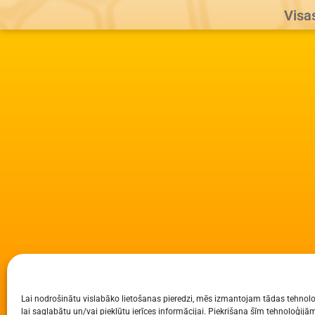
Visa
Lai nodrošinātu vislabāko lietošanas pieredzi, mēs izmantojam tādas tehnolo
lai saglabātu un/vai piekļūtu ierīces informācijai. Piekrišana šīm tehnoloģi