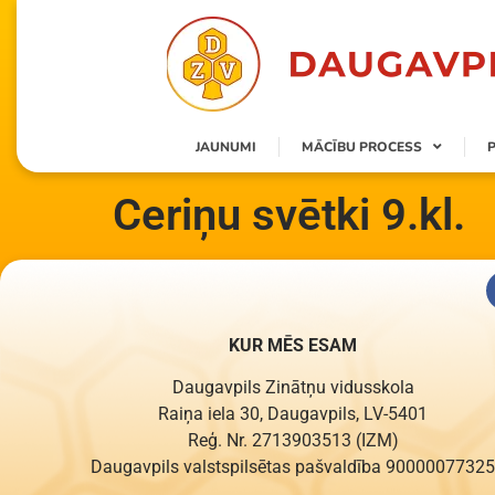
content
JAUNUMI
MĀCĪBU PROCESS
Ceriņu svētki 9.kl.
KUR MĒS ESAM
Daugavpils Zinātņu vidusskola
Raiņa iela 30, Daugavpils, LV-5401
Reģ. Nr. 2713903513 (IZM)
Daugavpils valstspilsētas pašvaldība 90000077325