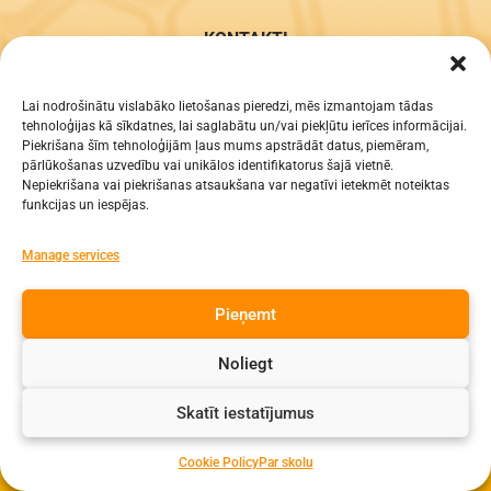
KONTAKTI
e-pasts: dzv@daugavpils.edu.lv
tālr. Direktors: 65423030,
Lai nodrošinātu vislabāko lietošanas pieredzi, mēs izmantojam tādas
tehnoloģijas kā sīkdatnes, lai saglabātu un/vai piekļūtu ierīces informācijai.
Lietvedis: 65421923
Piekrišana šīm tehnoloģijām ļaus mums apstrādāt datus, piemēram,
pārlūkošanas uzvedību vai unikālos identifikatorus šajā vietnē.
Visas tiesības aizsargātas
Nepiekrišana vai piekrišanas atsaukšana var negatīvi ietekmēt noteiktas
funkcijas un iespējas.
Manage services
Pieņemt
Noliegt
Skatīt iestatījumus
Cookie Policy
Par skolu