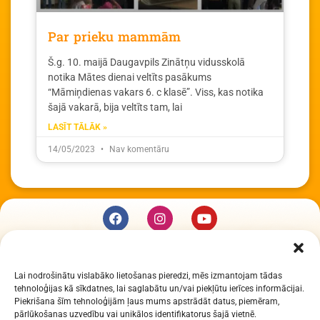
Par prieku mammām
Š.g. 10. maijā Daugavpils Zinātņu vidusskolā
notika Mātes dienai veltīts pasākums
“Māmiņdienas vakars 6. c klasē”. Viss, kas notika
šajā vakarā, bija veltīts tam, lai
LASĪT TĀLĀK »
14/05/2023
Nav komentāru
KUR MĒS ESAM
Lai nodrošinātu vislabāko lietošanas pieredzi, mēs izmantojam tādas
Daugavpils Zinātņu vidusskola
tehnoloģijas kā sīkdatnes, lai saglabātu un/vai piekļūtu ierīces informācijai.
Raiņa iela 30, Daugavpils, LV-5401
Piekrišana šīm tehnoloģijām ļaus mums apstrādāt datus, piemēram,
Reģ. Nr. 2713903513 (IZM)
pārlūkošanas uzvedību vai unikālos identifikatorus šajā vietnē.