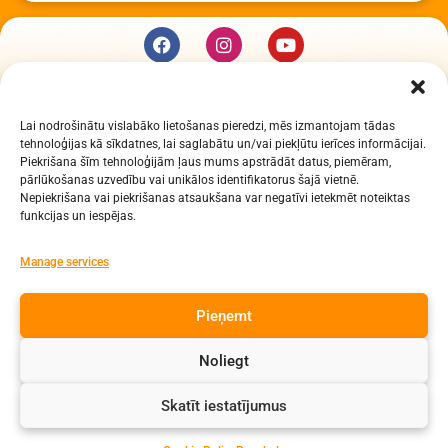
KUR MĒS ESAM
Lai nodrošinātu vislabāko lietošanas pieredzi, mēs izmantojam tādas
Daugavpils Zinātņu vidusskola
tehnoloģijas kā sīkdatnes, lai saglabātu un/vai piekļūtu ierīces informācijai.
Raiņa iela 30, Daugavpils, LV-5401
Piekrišana šīm tehnoloģijām ļaus mums apstrādāt datus, piemēram,
Reģ. Nr. 2713903513 (IZM)
pārlūkošanas uzvedību vai unikālos identifikatorus šajā vietnē.
Nepiekrišana vai piekrišanas atsaukšana var negatīvi ietekmēt noteiktas
Daugavpils valstspilsētas pašvaldība 90000077325
funkcijas un iespējas.
KONTAKTI
Manage services
e-pasts: dzv@daugavpils.edu.lv
Pieņemt
tālr. Direktors: 65423030,
Lietvedis: 65421923
Noliegt
Visas tiesības aizsargātas
Skatīt iestatījumus