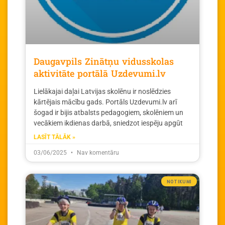
Daugavpils Zinātņu vidusskolas
aktivitāte portālā Uzdevumi.lv
Lielākajai daļai Latvijas skolēnu ir noslēdzies
kārtējais mācību gads. Portāls Uzdevumi.lv arī
šogad ir bijis atbalsts pedagogiem, skolēniem un
vecākiem ikdienas darbā, sniedzot iespēju apgūt
LASĪT TĀLĀK »
03/06/2025
Nav komentāru
NOTIKUMI