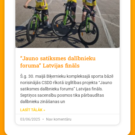
“Jauno satiksmes dalībnieku
foruma” Latvijas fināls
Š.g. 30. maijā Biķernieku kompleksajā sporta bāzē
norisinājās CSDD rīkotā izglītības projekta “Jauno
satiksmes dalībnieku forums” Latvijas fināls.
Septiņos sacensību posmos tika pārbaudītas
dalībnieku zināšanas un
LASĪT TĀLĀK »
03/06/2025
Nav komentāru