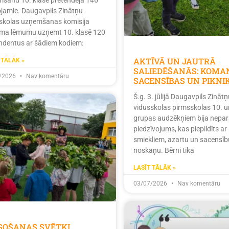
šanu 10. klasē pretendēja 146
tojamie. Daugavpils Zinātņu
skolas uzņemšanas komisija
ma lēmumu uzņemt 10. klasē 120
ndentus ar šādiem kodiem:
AKTĪVĀ UN JAUTRĀ
 TĀLĀK »
SALIEDĒŠANĀS: KOMA
/2026
Nav komentāru
SACENSĪBAS UN PIKNI
Š.g. 3. jūlijā Daugavpils Zinātņ
vidusskolas pirmsskolas 10. u
grupas audzēkņiem bija nepar
piedzīvojums, kas piepildīts ar
smiekliem, azartu un sacensīb
noskaņu. Bērni tika
LASĪT TĀLĀK »
03/07/2026
Nav komentāru
ĪGOŠANAS SVĒTKI