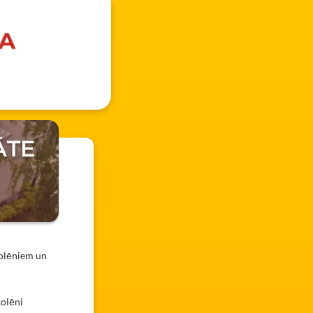
ĀTE
skolēniem un
kolēni