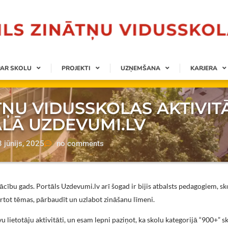
PAR SKOLU
PROJEKTI
UZŅEMŠANA
KARJERA
ŅU VIDUSSKOLAS AKTIVIT
LĀ UZDEVUMI.LV
3 jūnijs, 2025
no comments
 mācību gads. Portāls Uzdevumi.lv arī šogad ir bijis atbalsts pedagogiem, 
tkārtot tēmas, pārbaudīt un uzlabot zināšanu līmeni.
ietotāju aktivitāti, un esam lepni paziņot, ka skolu kategorijā “900+” s