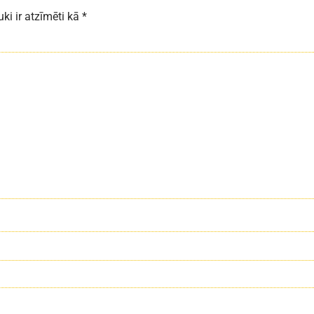
uki ir atzīmēti kā
*