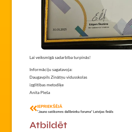
Lai veiksmīgā sadarbība turpinās!
Informāciju sagatavoja:
Daugavpils Zinātņu vidusskolas
izglītības metodiķe
Anita Pleša
IEPRIEKŠĒJĀ
“Jauno satiksmes dalībnieku foruma” Latvijas fināls
Atbildēt