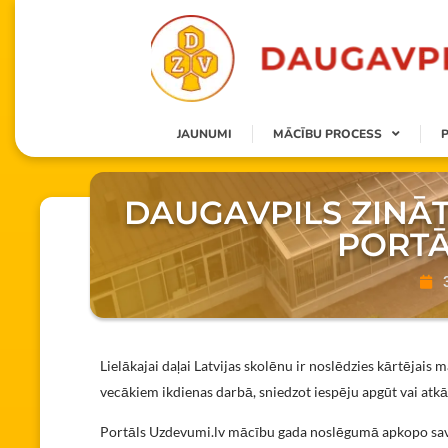
JAUNUMI
MĀCĪBU PROCESS
DAUGAVPILS ZINĀT
PORTĀ
Lielākajai daļai Latvijas skolēnu ir noslēdzies kārtējais
vecākiem ikdienas darbā, sniedzot iespēju apgūt vai a
Portāls Uzdevumi.lv mācību gada noslēgumā apkopo savu l