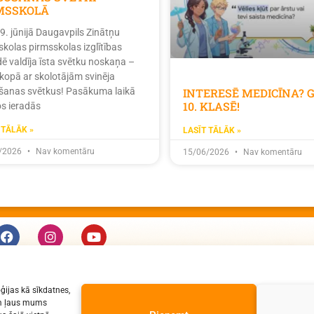
MSSKOLĀ
19. jūnijā Daugavpils Zinātņu
skolas pirmsskolas izglītības
dē valdīja īsta svētku noskaņa –
 kopā ar skolotājām svinēja
INTERESĒ MEDICĪNA? 
ošanas svētkus! Pasākuma laikā
10. KLASĒ!
s ieradās
 TĀLĀK »
LASĪT TĀLĀK »
/2026
Nav komentāru
15/06/2026
Nav komentāru
KONTAKTI
ģijas kā sīkdatnes,
e-pasts: dzv@daugavpils.edu.lv
jām ļaus mums