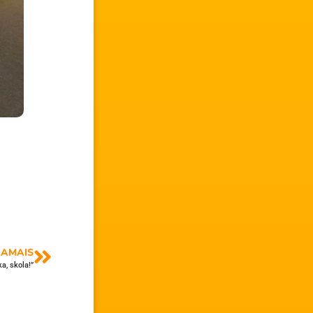
AMAIS
ka, skola!”