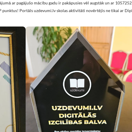
nājumā ar pagājušo mācību gadu ir pakāpusies vēl augstāk un ar 1057252
punktus! Portāls uzdevumi.lv skolas aktivitāti novērtējis ne tikai ar Di