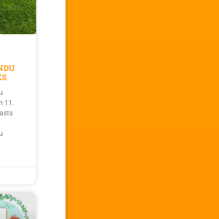
NDU
KS
u
n 11.
asts
u