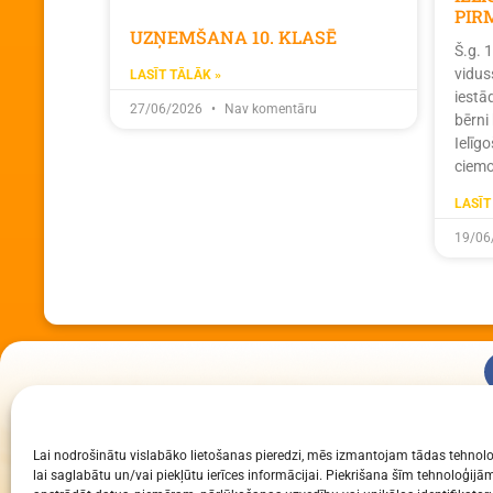
PIR
UZŅEMŠANA 10. KLASĒ
Š.g. 
vidus
LASĪT TĀLĀK »
iestā
27/06/2026
Nav komentāru
bērni
Ielīg
ciemo
LASĪT
19/06
KUR MĒS ESAM
Lai nodrošinātu vislabāko lietošanas pieredzi, mēs izmantojam tādas tehnolo
Daugavpils Zinātņu vidusskola
lai saglabātu un/vai piekļūtu ierīces informācijai. Piekrišana šīm tehnoloģi