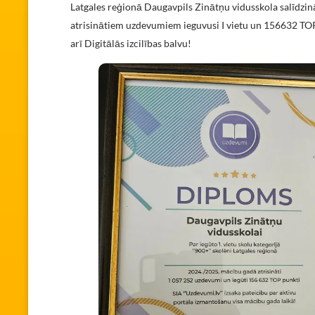
Latgales reģionā Daugavpils Zinātņu vidusskola salīdzi
atrisinātiem uzdevumiem ieguvusi I vietu un 156632 TOP 
arī Digitālās izcilības balvu!