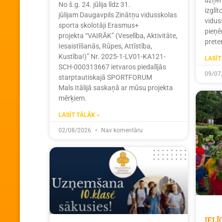
uzņem
No š.g. 24. jūlija līdz 31.
izglī
jūlijam Daugavpils Zinātņu vidusskolas
vidus
sporta skolotāji Erasmus+
pieņē
projekta “VAIRĀK” (Veselība, Aktivitāte,
prete
Iesaistīšanās, Rūpes, Attīstība,
Kustība!)” Nr. 2025-1-LV01-KA121-
LASĪT
SCH-000313667 ietvaros piedalījās
09/07
starptautiskajā SPORTFORUM
Mals Itālijā saskaņā ar mūsu projekta
mērķiem.
LASĪT TĀLĀK »
02/08/2026
Nav komentāru
IEL