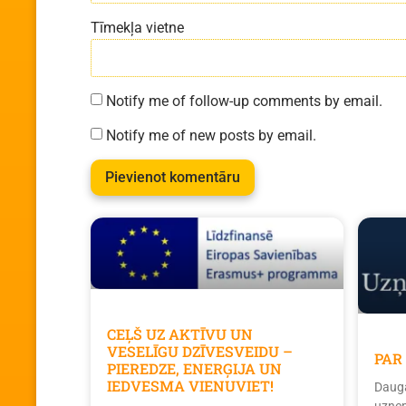
Tīmekļa vietne
Notify me of follow-up comments by email.
Notify me of new posts by email.
CEĻŠ UZ AKTĪVU UN
VESELĪGU DZĪVESVEIDU –
PAR
PIEREDZE, ENERĢIJA UN
IEDVESMA VIENUVIET!
Dauga