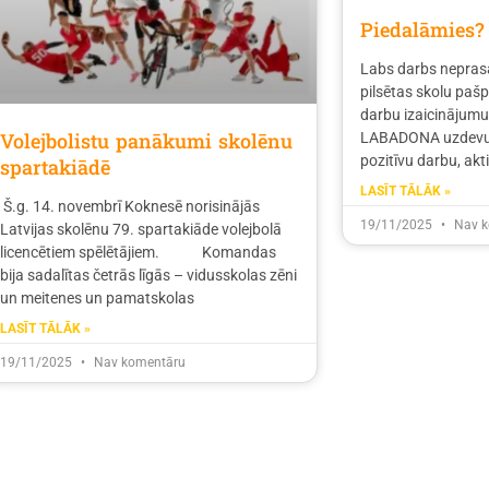
Piedalāmies?
Labs darbs nepras
pilsētas skolu paš
darbu izaicināju
Volejbolistu panākumi skolēnu
LABADONA uzdevums
pozitīvu darbu, akti
spartakiādē
LASĪT TĀLĀK »
Š.g. 14. novembrī Koknesē norisinājās
19/11/2025
Nav k
Latvijas skolēnu 79. spartakiāde volejbolā
licencētiem spēlētājiem. Komandas
bija sadalītas četrās līgās – vidusskolas zēni
un meitenes un pamatskolas
LASĪT TĀLĀK »
19/11/2025
Nav komentāru