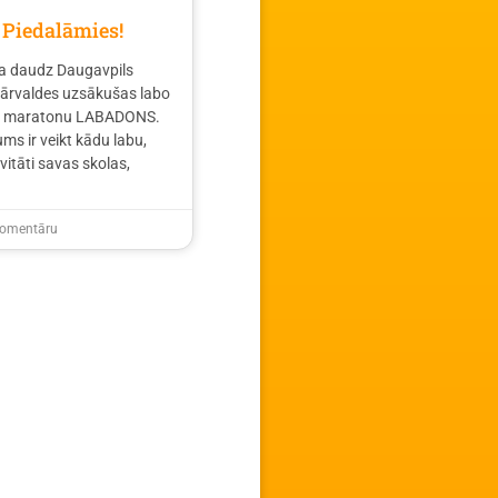
 Piedalāmies!
a daudz Daugavpils
pārvaldes uzsākušas labo
mu maratonu LABADONS.
 ir veikt kādu labu,
vitāti savas skolas,
omentāru