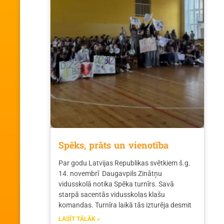
Spēks, prāts un vienotība
Par godu Latvijas Republikas svētkiem š.g.
14. novembrī Daugavpils Zinātņu
vidusskolā notika Spēka turnīrs. Savā
starpā sacentās vidusskolas klašu
komandas. Turnīra laikā tās izturēja desmit
LASĪT TĀLĀK »