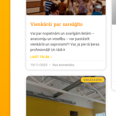
Vienkārši par sarežģīto
Vai par nopietnām un svarīgām lietām –
anatomiju un veselību – var pastāstīt
vienkārši un saprotami?! Var, ja pie tā ķeras
profesionāļi! Un tādi ir
LASĪT TĀLĀK »
19/11/2025
Nav komentāru
SKOLAS DZĪVE