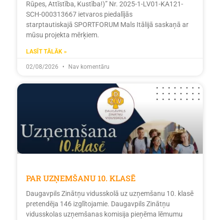
Rūpes, Attīstība, Kustība!)” Nr. 2025-1-LV01-KA121-
SCH-000313667 ietvaros piedalījās
starptautiskajā SPORTFORUM Mals Itālijā saskaņā ar
mūsu projekta mērķiem.
LASĪT TĀLĀK »
02/08/2026
Nav komentāru
PAR UZŅEMŠANU 10. KLASĒ
Daugavpils Zinātņu vidusskolā uz uzņemšanu 10. klasē
pretendēja 146 izglītojamie. Daugavpils Zinātņu
vidusskolas uzņemšanas komisija pieņēma lēmumu