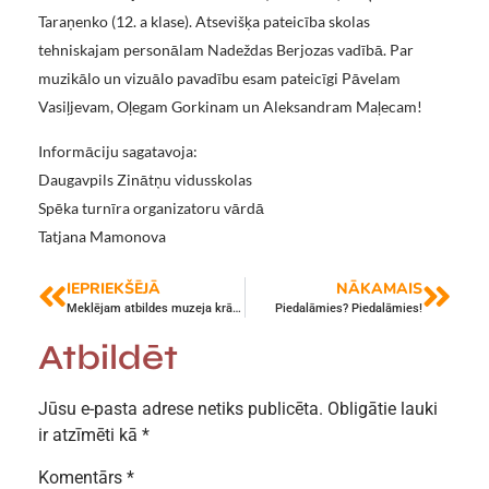
Taraņenko (12. a klase). Atsevišķa pateicība skolas
tehniskajam personālam Nadeždas Berjozas vadībā. Par
muzikālo un vizuālo pavadību esam pateicīgi Pāvelam
Vasiļjevam, Oļegam Gorkinam un Aleksandram Maļecam!
Informāciju sagatavoja:
Daugavpils Zinātņu vidusskolas
Spēka turnīra organizatoru vārdā
Tatjana Mamonova
IEPRIEKŠĒJĀ
NĀKAMAIS
Meklējam atbildes muzeja krājumos
Piedalāmies? Piedalāmies!
Atbildēt
Jūsu e-pasta adrese netiks publicēta.
Obligātie lauki
ir atzīmēti kā
*
Komentārs
*