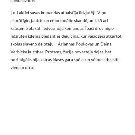
spēka avotus.
Ļoti aktīvi savas komandas atbalstīja līdzjutēji. Viņu
asprātīgie, jautrie un emocionālie skandējumi, kā arī
krāsainie plakāti iedvesmoja komandas. Īpaši drosmīgie
līdzjutēji izlēma piedalīties deju cīņā, kur vajadzēja atkārtot
skolas slaveno dejotāju – Ariannas Popkovas un Daiņa
Verbicka kustības. Protams, žūrija novērtēja dejas, bet
nozīmīgāks bija katras klases gara spēks un vēlme atbalstīt
vienam otru!