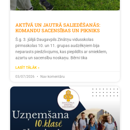
AKTĪVĀ UN JAUTRĀ SALIEDĒŠANĀS:
KOMANDU SACENSĪBAS UN PIKNIKS
Š.g. 3. jūlijā Daugavpils Zinātņu vidusskolas
pirmsskolas 10. un 11. grupas audzēkņiem bija
neparasts piedzīvojums, kas piepildīts ar smiekliem,
azartu un sacensību noskaņu. Bērni tika
LASĪT TĀLĀK »
03/07/2026
Nav komentāru