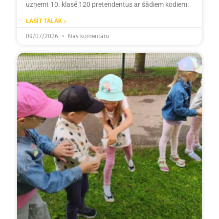
uzņemt 10. klasē 120 pretendentus ar šādiem kodiem:
LASĪT TĀLĀK »
09/07/2026
Nav komentāru