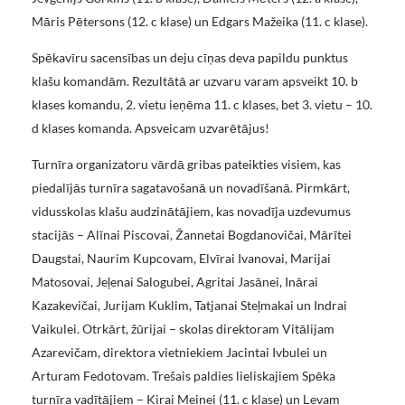
Māris Pētersons (12. c klase) un Edgars Mažeika (11. c klase).
Spēkavīru sacensības un deju cīņas deva papildu punktus
klašu komandām. Rezultātā ar uzvaru varam apsveikt 10. b
klases komandu, 2. vietu ieņēma 11. c klases, bet 3. vietu – 10.
d klases komanda. Apsveicam uzvarētājus!
Turnīra organizatoru vārdā gribas pateikties visiem, kas
piedalījās turnīra sagatavošanā un novadīšanā. Pirmkārt,
vidusskolas klašu audzinātājiem, kas novadīja uzdevumus
stacijās – Alīnai Piscovai, Žannetai Bogdanovičai, Mārītei
Daugstai, Naurim Kupcovam, Elvīrai Ivanovai, Marijai
Matosovai, Jeļenai Salogubei, Agritai Jasānei, Inārai
Kazakevičai, Jurijam Kuklim, Tatjanai Steļmakai un Indrai
Vaikulei. Otrkārt, žūrijai – skolas direktoram Vitālijam
Azarevičam, direktora vietniekiem Jacintai Ivbulei un
Arturam Fedotovam. Trešais paldies lieliskajiem Spēka
turnīra vadītājiem – Kirai Meinei (11. c klase) un Ļevam