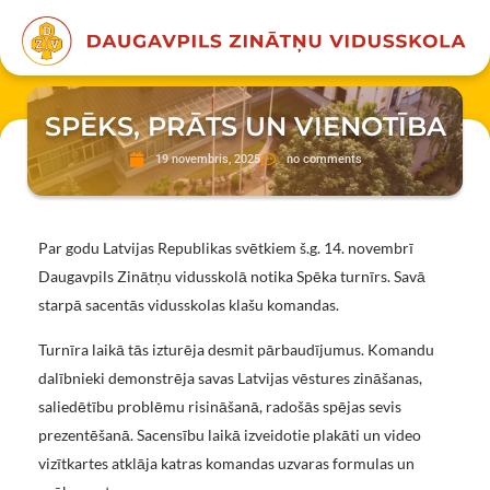
SPĒKS, PRĀTS UN VIENOTĪBA
19 novembris, 2025
no comments
Par godu Latvijas Republikas svētkiem š.g. 14. novembrī
Daugavpils Zinātņu vidusskolā notika Spēka turnīrs. Savā
starpā sacentās vidusskolas klašu komandas.
Turnīra laikā tās izturēja desmit pārbaudījumus. Komandu
dalībnieki demonstrēja savas Latvijas vēstures zināšanas,
saliedētību problēmu risināšanā, radošās spējas sevis
prezentēšanā. Sacensību laikā izveidotie plakāti un video
vizītkartes atklāja katras komandas uzvaras formulas un