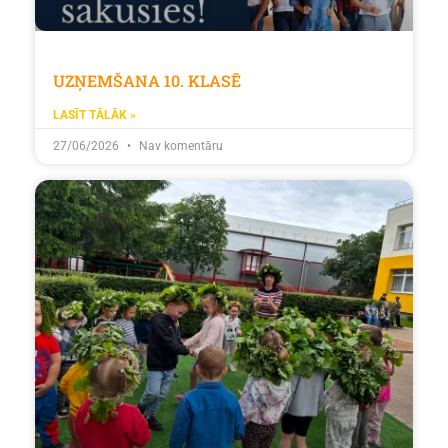
UZŅEMŠANA 10. KLASĒ
LASĪT TĀLĀK »
27/06/2026
Nav komentāru