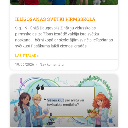
IELĪGOŠANAS SVĒTKI PIRMSSKOLĀ
Š.g. 19. jūnijā Daugavpils Zinātņu vidusskolas
pirmsskolas izglītības iestādē valdīja īsta svētku
noskaņa – bērni kopā ar skolotājām svinēja Ielīgošanas
svētkus! Pasākuma laikā ciemos ieradās
LASĪT TĀLĀK »
19/06/2026
Nav komentāru