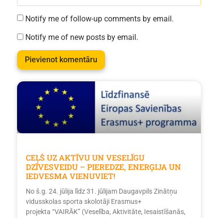
Notify me of follow-up comments by email.
Notify me of new posts by email.
CEĻŠ UZ AKTĪVU UN VESELĪGU
DZĪVESVEIDU – PIEREDZE, ENERĢIJA UN
IEDVESMA VIENUVIET!
No š.g. 24. jūlija līdz 31. jūlijam Daugavpils Zinātņu
vidusskolas sporta skolotāji Erasmus+
projekta “VAIRĀK” (Veselība, Aktivitāte, Iesaistīšanās,