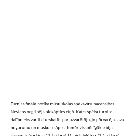
Turnīra finālā notika mūsu skolas spēkavīru sacensības.
Neviens negribēja piekāpties cīņā. Katrs spēka turnīra
dalībnieks var tikt uzskatīts par uzvarētāju, jo pārvarēja savu
nogurumu un muskuļu sāpes. Tomēr visspēcīgākie bija
Jevgenijs Gorkins (11. b klase), Daniels Mēters (12. a klase),