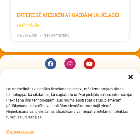
INTERESĒ MEDICĪNA? GAIDĀM 10. KLASĒ!
LASĪT TĀLĀK »
15/06/2026
Nav komentāru
KUR MĒS ESAM
Lai nodrošinātu vislabāko lietošanas pieredzi, mēs izmantojam tādas
Daugavpils Zinātņu vidusskola
tehnoloģijas kā sīkdatnes, lai saglabātu un/vai piekļūtu ierīces informācijai.
Raiņa iela 30, Daugavpils, LV-5401
Piekrišana šīm tehnoloģijām ļaus mums apstrādāt datus, piemēram,
Reģ. Nr. 2713903513 (IZM)
pārlūkošanas uzvedību vai unikālos identifikatorus šajā vietnē.
Nepiekrišana vai piekrišanas atsaukšana var negatīvi ietekmēt noteiktas
Daugavpils valstspilsētas pašvaldība 90000077325
funkcijas un iespējas.
KONTAKTI
Manage services