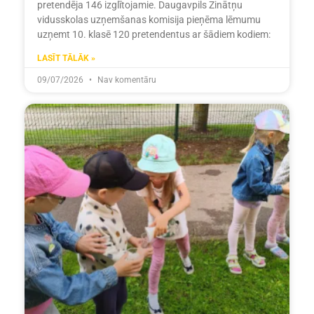
pretendēja 146 izglītojamie. Daugavpils Zinātņu
vidusskolas uzņemšanas komisija pieņēma lēmumu
uzņemt 10. klasē 120 pretendentus ar šādiem kodiem:
LASĪT TĀLĀK »
09/07/2026
Nav komentāru