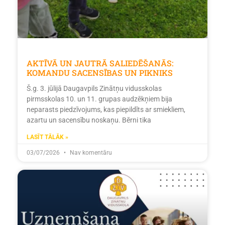
AKTĪVĀ UN JAUTRĀ SALIEDĒŠANĀS:
KOMANDU SACENSĪBAS UN PIKNIKS
Š.g. 3. jūlijā Daugavpils Zinātņu vidusskolas
pirmsskolas 10. un 11. grupas audzēkņiem bija
neparasts piedzīvojums, kas piepildīts ar smiekliem,
azartu un sacensību noskaņu. Bērni tika
LASĪT TĀLĀK »
03/07/2026
Nav komentāru