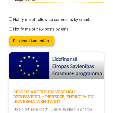
Notify me of follow-up comments by email.
Notify me of new posts by email.
CEĻŠ UZ AKTĪVU UN VESELĪGU
DZĪVESVEIDU – PIEREDZE, ENERĢIJA UN
IEDVESMA VIENUVIET!
No š.g. 24. jūlija līdz 31. jūlijam Daugavpils Zinātņu