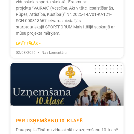
vidusskolas sporta skolotāji Erasmus+
projekta “VAIRĀK” (Veselība, Aktivitāte, Iesaistīšanās,
Rūpes, Attīstība, Kustība!)” Nr. 2025-1-LV01-KA121-
SCH-000313667 ietvaros piedalījās
starptautiskajā SPORTFORUM Mals Itālijā saskaņā ar
mūsu projekta mērķiem.
LASĪT TĀLĀK »
02/08/2026
Nav komentāru
PAR UZŅEMŠANU 10. KLASĒ
Daugavpils Zinātņu vidusskolā uz uzņemšanu 10. klasē