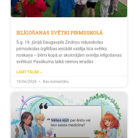
IELĪGOŠANAS SVĒTKI PIRMSSKOLĀ
Š.g. 19. jūnijā Daugavpils Zinātņu vidusskolas
pirmsskolas izglītības iestādē valdīja īsta svētku
noskaņa – bērni kopā ar skolotājām svinēja Ielīgošanas
svētkus! Pasākuma laikā ciemos ieradās
LASĪT TĀLĀK »
19/06/2026
Nav komentāru