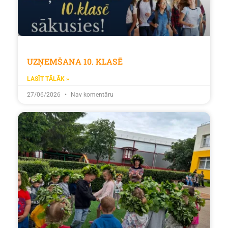
UZŅEMŠANA 10. KLASĒ
LASĪT TĀLĀK »
27/06/2026
Nav komentāru