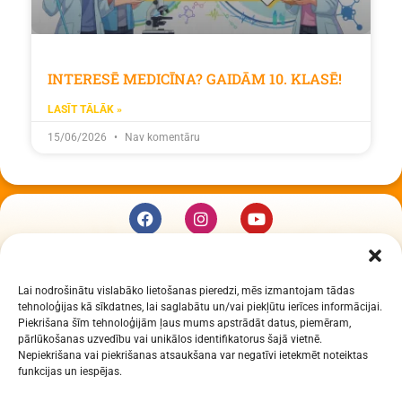
INTERESĒ MEDICĪNA? GAIDĀM 10. KLASĒ!
LASĪT TĀLĀK »
15/06/2026
Nav komentāru
KUR MĒS ESAM
Lai nodrošinātu vislabāko lietošanas pieredzi, mēs izmantojam tādas
Daugavpils Zinātņu vidusskola
tehnoloģijas kā sīkdatnes, lai saglabātu un/vai piekļūtu ierīces informācijai.
Raiņa iela 30, Daugavpils, LV-5401
Piekrišana šīm tehnoloģijām ļaus mums apstrādāt datus, piemēram,
Reģ. Nr. 2713903513 (IZM)
pārlūkošanas uzvedību vai unikālos identifikatorus šajā vietnē.
Nepiekrišana vai piekrišanas atsaukšana var negatīvi ietekmēt noteiktas
Daugavpils valstspilsētas pašvaldība 90000077325
funkcijas un iespējas.