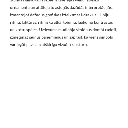
ornamentu un attēloja to astoņās dažādās interpretācijās,
izmantojot dažādus grafiskās izteiksmes līdzekļus – līniju
ritmu, faktūras, ritmisku atkārtojumu, laukumu kontrastus
un krāsu spēles. Uzdevums mudināja skolēnus domāt radoši,
izmēģināt jaunus paņēmienus un saprast, kā viens simbols
var iegūt pavisam atšķirīgu vizuālo raksturu.