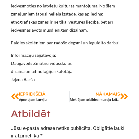
iedvesmoties no latviešu kultūras mantojuma. No šiem
zīmējumiem tapusi neliela izstāde, kas apliecina:
etnogrāfiskās zīmes ir ne tikai vēstures liecība, bet arī
iedvesmas avots mūsdienīgam dizainam.
Paldies skolēniem par radošo degsmi un ieguldīto darbu!
Informāciju sagatavoja:
Daugavpils Zinātņu vidusskolas
dizaina un tehnoloģiju skolotāja
Jeļena Barča
IEPRIEKŠĒJĀ
NĀKAMAIS
Apceļojam Latviju
Meklējam atbildes muzeja krājumos
Atbildēt
Jūsu e-pasta adrese netiks publicēta.
Obligātie lauki
ir atzīmēti kā
*