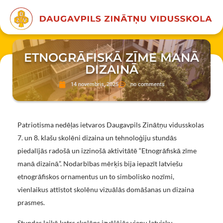
ETNOGRĀFISKĀ ZĪME MANĀ
DIZAINĀ
14 novembris, 2025
no comments
Patriotisma nedēļas ietvaros Daugavpils Zinātņu vidusskolas
7. un 8. klašu skolēni dizaina un tehnoloģiju stundās
piedalījās radošā un izzinošā aktivitātē “Etnogrāfiskā zīme
manā dizainā”.
Nodarbības mērķis bija iepazīt latviešu
etnogrāfiskos ornamentus un to simbolisko nozīmi,
vienlaikus attīstot skolēnu vizuālās domāšanas un dizaina
prasmes.
Stundas laikā katrs skolēns izvēlējās vienu latvisku