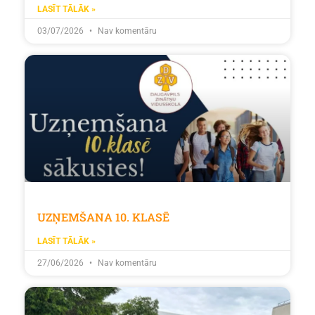
LASĪT TĀLĀK »
03/07/2026
Nav komentāru
UZŅEMŠANA 10. KLASĒ
LASĪT TĀLĀK »
27/06/2026
Nav komentāru