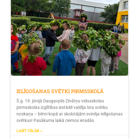
IELĪGOŠANAS SVĒTKI PIRMSSKOLĀ
Š.g. 19. jūnijā Daugavpils Zinātņu vidusskolas
pirmsskolas izglītības iestādē valdīja īsta svētku
noskaņa – bērni kopā ar skolotājām svinēja Ielīgošanas
svētkus! Pasākuma laikā ciemos ieradās
LASĪT TĀLĀK »