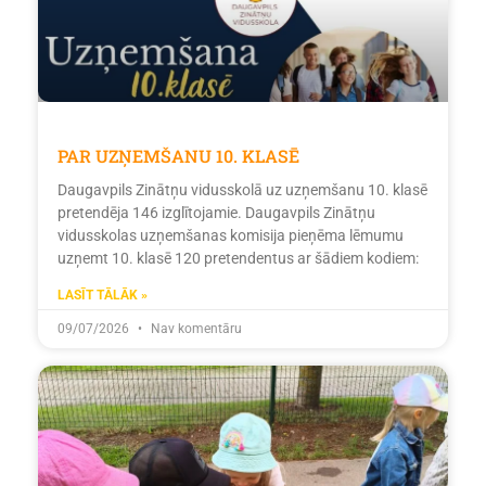
PAR UZŅEMŠANU 10. KLASĒ
Daugavpils Zinātņu vidusskolā uz uzņemšanu 10. klasē
pretendēja 146 izglītojamie. Daugavpils Zinātņu
vidusskolas uzņemšanas komisija pieņēma lēmumu
uzņemt 10. klasē 120 pretendentus ar šādiem kodiem:
LASĪT TĀLĀK »
09/07/2026
Nav komentāru