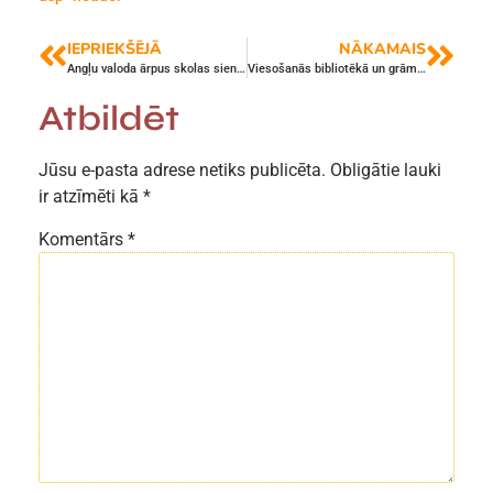
IEPRIEKŠĒJĀ
NĀKAMAIS
Angļu valoda ārpus skolas sienām
Viesošanās bibliotēkā un grāmatu pasaulē
Atbildēt
Jūsu e-pasta adrese netiks publicēta.
Obligātie lauki
ir atzīmēti kā
*
Komentārs
*