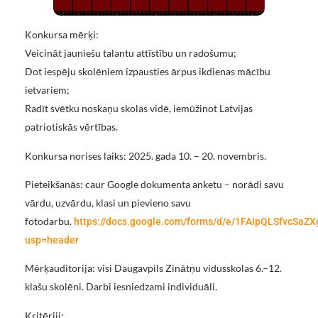
Konkursa mērķi:
Veicināt jauniešu talantu attīstību un radošumu;
Dot iespēju skolēniem izpausties ārpus ikdienas mācību
ietvariem;
Radīt svētku noskaņu skolas vidē, iemūžinot Latvijas
patriotiskās vērtības.
Konkursa norises laiks: 2025. gada 10. – 20. novembris.
Pieteikšanās: caur Google dokumenta anketu – norādi savu
vārdu, uzvārdu, klasi un pievieno savu
fotodarbu.
https://docs.google.com/forms/d/e/1FAIpQLSfvcSa
usp=header
Mērķauditorija: visi Daugavpils Zinātņu vidusskolas 6.–12.
klašu skolēni. Darbi iesniedzami individuāli.
Kritēriji: