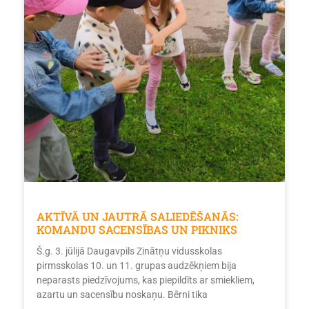
AKTĪVĀ UN JAUTRĀ SALIEDĒŠANĀS:
KOMANDU SACENSĪBAS UN PIKNIKS
Š.g. 3. jūlijā Daugavpils Zinātņu vidusskolas
pirmsskolas 10. un 11. grupas audzēkņiem bija
neparasts piedzīvojums, kas piepildīts ar smiekliem,
azartu un sacensību noskaņu. Bērni tika