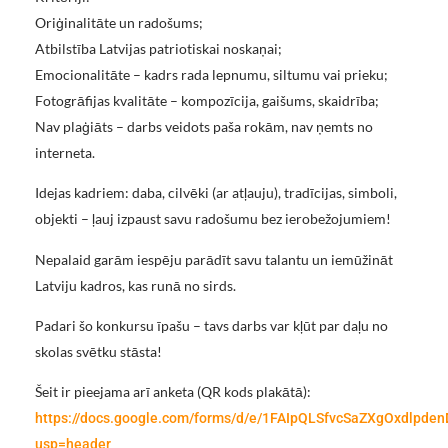
Oriģinalitāte un radošums;
Atbilstība Latvijas patriotiskai noskaņai;
Emocionalitāte – kadrs rada lepnumu, siltumu vai prieku;
Fotogrāfijas kvalitāte – kompozīcija, gaišums, skaidrība;
Nav plaģiāts – darbs veidots paša rokām, nav ņemts no
interneta.
Idejas kadriem: daba, cilvēki (ar atļauju), tradīcijas, simboli,
objekti – ļauj izpaust savu radošumu bez ierobežojumiem!
Nepalaid garām iespēju parādīt savu talantu un iemūžināt
Latviju kadros, kas runā no sirds.
Padari šo konkursu īpašu – tavs darbs var kļūt par daļu no
skolas svētku stāsta!
Šeit ir pieejama arī anketa (QR kods plakātā):
https://docs.google.com/forms/d/e/1FAIpQLSfvcSaZXgOxdlpde
usp=header