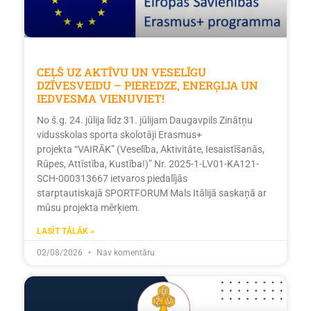
CEĻŠ UZ AKTĪVU UN VESELĪGU
DZĪVESVEIDU – PIEREDZE, ENERĢIJA UN
IEDVESMA VIENUVIET!
No š.g. 24. jūlija līdz 31. jūlijam Daugavpils Zinātņu
vidusskolas sporta skolotāji Erasmus+
projekta “VAIRĀK” (Veselība, Aktivitāte, Iesaistīšanās,
Rūpes, Attīstība, Kustība!)” Nr. 2025-1-LV01-KA121-
SCH-000313667 ietvaros piedalījās
starptautiskajā SPORTFORUM Mals Itālijā saskaņā ar
mūsu projekta mērķiem.
LASĪT TĀLĀK »
02/08/2026
Nav komentāru