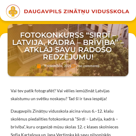
FOTOKONKURSS “SIRDĪ –
LATVIJA, KADRĀ – BRĪVĪBA” –
ATKLĀJ SAVU RADOŠO
REDZĒJUMU!
9 novembris, 2025
no comments
Vai tev patīk fotografēt? Vai vēlies iemūžināt Latvijas
skaistumu un svētku noskaņu? Tad šī ir tava iespēja!
Daugavpils Zinātņu vidusskola aicina visus 6.–12. klašu
skolēnus piedalīties fotokonkursā “Sirdī – Latvija, kadrā –
brīvība”, kuru organizē mūsu skolas 12. c klases skolnieces
Sofja Kartašova un Jana Vertinska kā savu pilsoniskās