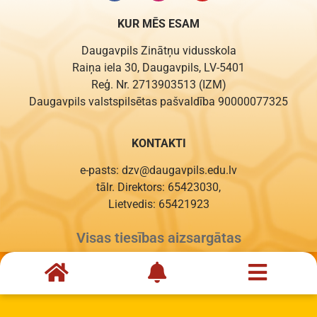
KUR MĒS ESAM
Daugavpils Zinātņu vidusskola
Raiņa iela 30, Daugavpils, LV-5401
Reģ. Nr. 2713903513 (IZM)
Daugavpils valstspilsētas pašvaldība 90000077325
KONTAKTI
e-pasts: dzv@daugavpils.edu.lv
tālr. Direktors: 65423030,
Lietvedis: 65421923
Visas tiesības aizsargātas