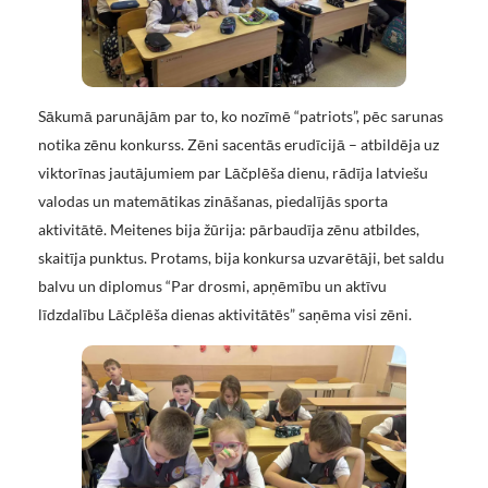
Sākumā parunājām par to, ko nozīmē “patriots”, pēc sarunas
notika zēnu konkurss. Zēni sacentās erudīcijā – atbildēja uz
viktorīnas jautājumiem par Lāčplēša dienu, rādīja latviešu
valodas un matemātikas zināšanas, piedalījās sporta
aktivitātē. Meitenes bija žūrija: pārbaudīja zēnu atbildes,
skaitīja punktus. Protams, bija konkursa uzvarētāji, bet saldu
balvu un diplomus “Par drosmi, apņēmību un aktīvu
līdzdalību Lāčplēša dienas aktivitātēs” saņēma visi zēni.