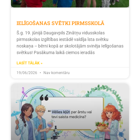
IELĪGOŠANAS SVĒTKI PIRMSSKOLĀ
Š.g. 19. jūnijā Daugavpils Zinātņu vidusskolas
pirmsskolas izglītības iestādē valdīja īsta svētku
noskaņa – bērni kopā ar skolotājām svinēja Ielīgošanas
svētkus! Pasākuma laikā ciemos ieradās
LASĪT TĀLĀK »
19/06/2026
Nav komentāru