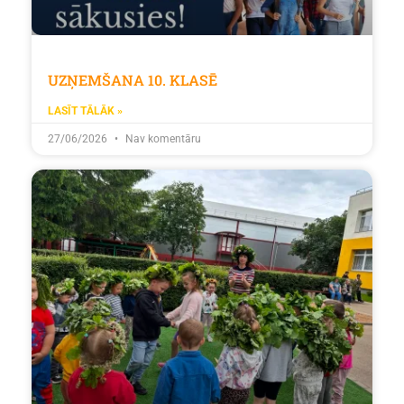
UZŅEMŠANA 10. KLASĒ
LASĪT TĀLĀK »
27/06/2026
Nav komentāru