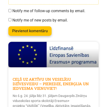
Notify me of follow-up comments by email.
Notify me of new posts by email.
CEĻŠ UZ AKTĪVU UN VESELĪGU
DZĪVESVEIDU – PIEREDZE, ENERĢIJA UN
IEDVESMA VIENUVIET!
No š.g. 24. jūlija līdz 31. jūlijam Daugavpils Zinātņu
vidusskolas sporta skolotāji Erasmus+
projekta “VAIRĀK” (Veselība, Aktivitāte, Iesaistīšanās,