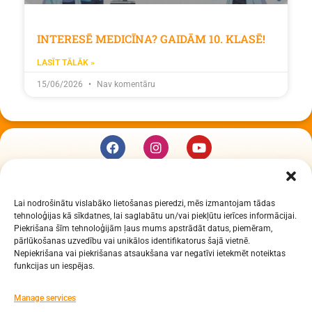
INTERESĒ MEDICĪNA? GAIDĀM 10. KLASĒ!
LASĪT TĀLĀK »
15/06/2026
Nav komentāru
KUR MĒS ESAM
Lai nodrošinātu vislabāko lietošanas pieredzi, mēs izmantojam tādas
Daugavpils Zinātņu vidusskola
tehnoloģijas kā sīkdatnes, lai saglabātu un/vai piekļūtu ierīces informācijai.
Raiņa iela 30, Daugavpils, LV-5401
Piekrišana šīm tehnoloģijām ļaus mums apstrādāt datus, piemēram,
Reģ. Nr. 2713903513 (IZM)
pārlūkošanas uzvedību vai unikālos identifikatorus šajā vietnē.
Nepiekrišana vai piekrišanas atsaukšana var negatīvi ietekmēt noteiktas
Daugavpils valstspilsētas pašvaldība 90000077325
funkcijas un iespējas.
KONTAKTI
Manage services