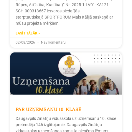
Rūpes, Attīstība, Kustība!)” Nr. 2025-1-LV01-KA121-
SCH-000313667 ietvaros piedalījās
starptautiskajā SPORTFORUM Mals Itālijā saskaņā ar
mūsu projekta mērķiem.
LASĪT TĀLĀK »
02/08/2026
Nav komentāru
PAR UZŅEMŠANU 10. KLASĒ
Daugavpils Zinātņu vidusskolā uz uzņemšanu 10. klasē
pretendēja 146 izglītojamie. Daugavpils Zinātņu
vidusskolas uzņemšanas komisija pieņēma lēmumu