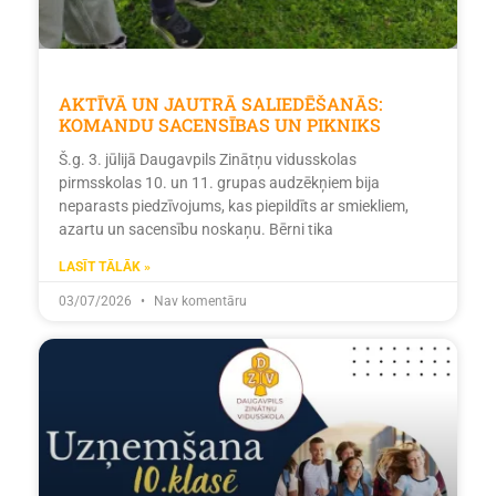
AKTĪVĀ UN JAUTRĀ SALIEDĒŠANĀS:
KOMANDU SACENSĪBAS UN PIKNIKS
Š.g. 3. jūlijā Daugavpils Zinātņu vidusskolas
pirmsskolas 10. un 11. grupas audzēkņiem bija
neparasts piedzīvojums, kas piepildīts ar smiekliem,
azartu un sacensību noskaņu. Bērni tika
LASĪT TĀLĀK »
03/07/2026
Nav komentāru