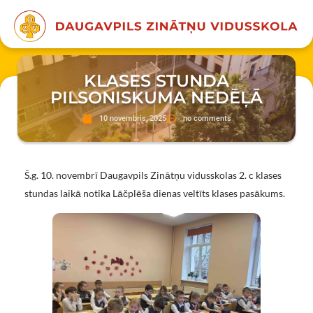
KLASES STUNDA
PILSONISKUMA NEDĒĻĀ
10 novembris, 2025
no comments
Š.g. 10. novembrī Daugavpils Zinātņu vidusskolas 2. c klases
stundas laikā notika Lāčplēša dienas veltīts klases pasākums.