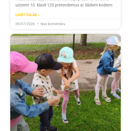
uzņemt 10. klasē 120 pretendentus ar šādiem kodiem:
LASĪT TĀLĀK »
09/07/2026
Nav komentāru