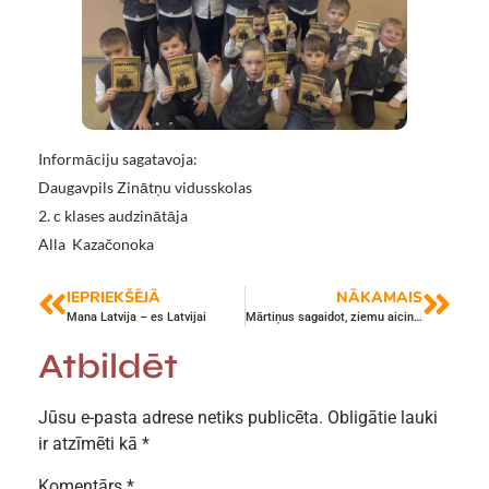
Informāciju sagatavoja:
Daugavpils Zinātņu vidusskolas
2. c klases audzinātāja
Alla Kazačonoka
IEPRIEKŠĒJĀ
NĀKAMAIS
Mana Latvija – es Latvijai
Mārtiņus sagaidot, ziemu aicinot!
Atbildēt
Jūsu e-pasta adrese netiks publicēta.
Obligātie lauki
ir atzīmēti kā
*
Komentārs
*