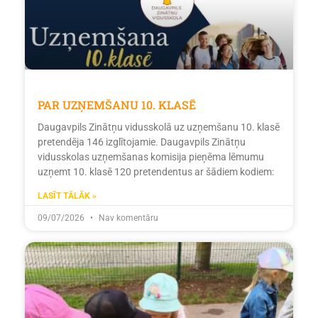
PAR UZŅEMŠANU 10. KLASĒ
Daugavpils Zinātņu vidusskolā uz uzņemšanu 10. klasē
pretendēja 146 izglītojamie. Daugavpils Zinātņu
vidusskolas uzņemšanas komisija pieņēma lēmumu
uzņemt 10. klasē 120 pretendentus ar šādiem kodiem:
LASĪT TĀLĀK »
09/07/2026
Nav komentāru