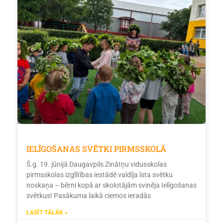
IELĪGOŠANAS SVĒTKI PIRMSSKOLĀ
Š.g. 19. jūnijā Daugavpils Zinātņu vidusskolas
pirmsskolas izglītības iestādē valdīja īsta svētku
noskaņa – bērni kopā ar skolotājām svinēja Ielīgošanas
svētkus! Pasākuma laikā ciemos ieradās
LASĪT TĀLĀK »