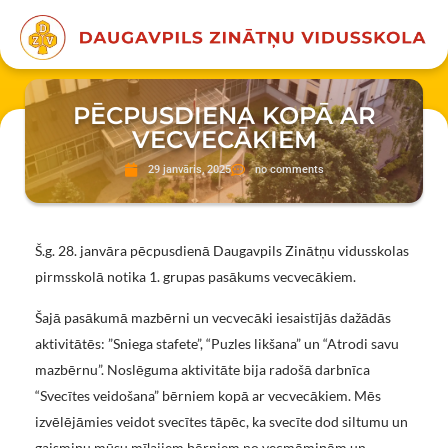
PĒCPUSDIENA KOPĀ AR
VECVECĀKIEM
29 janvāris, 2025
no comments
Š.g. 28. janvāra pēcpusdienā Daugavpils Zinātņu vidusskolas
pirmsskolā notika 1. grupas pasākums vecvecākiem.
Šajā pasākumā mazbērni un vecvecāki iesaistījās dažādās
aktivitātēs: ”Sniega stafete”, “Puzles likšana” un “Atrodi savu
mazbērnu”. Noslēguma aktivitāte bija radošā darbnīca
“Svecītes veidošana” bērniem kopā ar vecvecākiem. Mēs
izvēlējāmies veidot svecītes tāpēc, ka svecīte dod siltumu un
gaismiņu mūsu mīļajiem bērniem no vecmāmiņām un