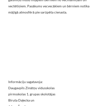
vectētiņiem. Pasākums vecvecākiem un bērniem notika
mājīgā atmosfērā pie sarūpēta cienasta.
Informāciju sagatavoja:
Daugavpils Zinātņu vidusskolas
pirmsskolas 1. grupas skolotājas
Biruta Daļecka un