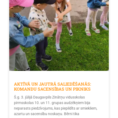
AKTĪVĀ UN JAUTRĀ SALIEDĒŠANĀS:
KOMANDU SACENSĪBAS UN PIKNIKS
Š.g. 3. jūlijā Daugavpils Zinātņu vidusskolas
pirmsskolas 10. un 11. grupas audzēkņiem bija
neparasts piedzīvojums, kas piepildīts ar smiekliem,
azartu un sacensību noskaņu. Bērni tika