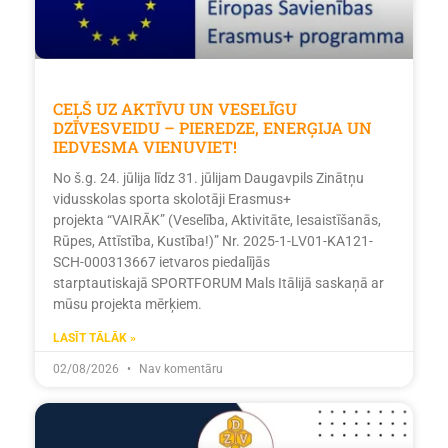
CEĻŠ UZ AKTĪVU UN VESELĪGU
DZĪVESVEIDU – PIEREDZE, ENERĢIJA UN
IEDVESMA VIENUVIET!
No š.g. 24. jūlija līdz 31. jūlijam Daugavpils Zinātņu
vidusskolas sporta skolotāji Erasmus+
projekta “VAIRĀK” (Veselība, Aktivitāte, Iesaistīšanās,
Rūpes, Attīstība, Kustība!)” Nr. 2025-1-LV01-KA121-
SCH-000313667 ietvaros piedalījās
starptautiskajā SPORTFORUM Mals Itālijā saskaņā ar
mūsu projekta mērķiem.
LASĪT TĀLĀK »
02/08/2026
Nav komentāru