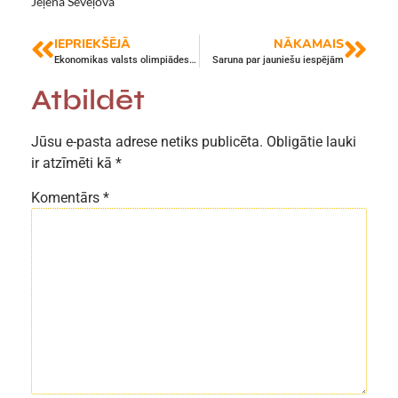
Jeļena Ševeļova
IEPRIEKŠĒJĀ
NĀKAMAIS
Ekonomikas valsts olimpiādes II posma rezultāti
Saruna par jauniešu iespējām
Atbildēt
Jūsu e-pasta adrese netiks publicēta.
Obligātie lauki
ir atzīmēti kā
*
Komentārs
*