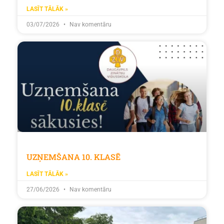
LASĪT TĀLĀK »
03/07/2026
Nav komentāru
UZŅEMŠANA 10. KLASĒ
LASĪT TĀLĀK »
27/06/2026
Nav komentāru