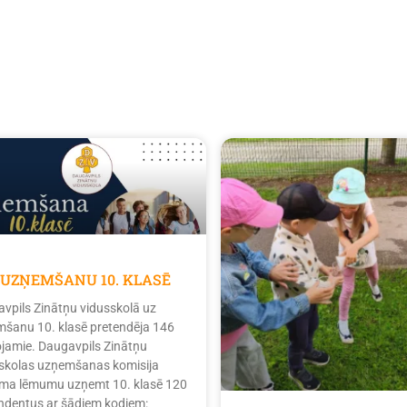
 UZŅEMŠANU 10. KLASĒ
vpils Zinātņu vidusskolā uz
šanu 10. klasē pretendēja 146
tojamie. Daugavpils Zinātņu
skolas uzņemšanas komisija
ma lēmumu uzņemt 10. klasē 120
ndentus ar šādiem kodiem: