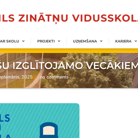
PAR SKOLU
PROJEKTI
UZŅEMŠANA
KARJERA
ŠU IZGLĪTOJAMO VECĀKIE
eptembris, 2025
no comments