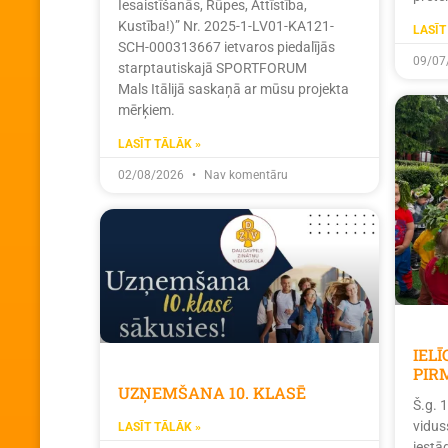
Iesaistīšanās, Rūpes, Attīstība,
Kustība!)” Nr. 2025-1-LV01-KA121-
LASĪT
SCH-000313667 ietvaros piedalījās
09/07
starptautiskajā SPORTFORUM
Mals Itālijā saskaņā ar mūsu projekta
mērķiem.
LASĪT TĀLĀK »
02/08/2026
Nav komentāru
IEL
PIR
UZŅEMŠANA 10. KLASĒ
Š.g. 
vidus
LASĪT TĀLĀK »
iestā