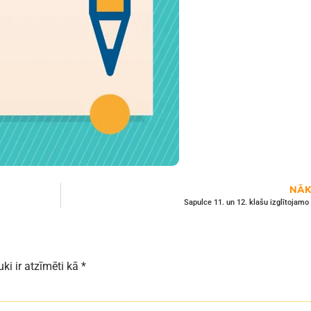
NĀK
Sapulce 11. un 12. klašu izglītojam
uki ir atzīmēti kā
*