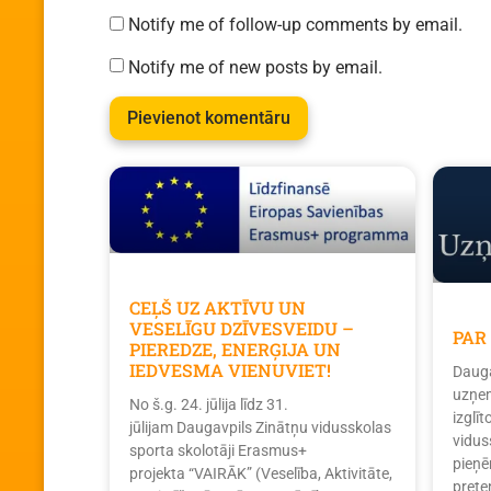
Notify me of follow-up comments by email.
Notify me of new posts by email.
CEĻŠ UZ AKTĪVU UN
VESELĪGU DZĪVESVEIDU –
PAR
PIEREDZE, ENERĢIJA UN
IEDVESMA VIENUVIET!
Dauga
uzņem
No š.g. 24. jūlija līdz 31.
izglī
jūlijam Daugavpils Zinātņu vidusskolas
vidus
sporta skolotāji Erasmus+
pieņē
projekta “VAIRĀK” (Veselība, Aktivitāte,
prete