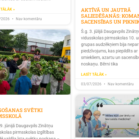
AKTĪVĀ UN JAUTRĀ
 TĀLĀK »
SALIEDĒŠANĀS: KOMA
/2026
Nav komentāru
SACENSĪBAS UN PIKNI
Š.g. 3. jūlijā Daugavpils Zinātņ
vidusskolas pirmsskolas 10. u
grupas audzēkņiem bija nepar
piedzīvojums, kas piepildīts ar
smiekliem, azartu un sacensīb
noskaņu. Bērni tika
LASĪT TĀLĀK »
03/07/2026
Nav komentāru
ĪGOŠANAS SVĒTKI
MSSKOLĀ
19. jūnijā Daugavpils Zinātņu
skolas pirmsskolas izglītības
dē valdīja īsta svētku noskaņa –