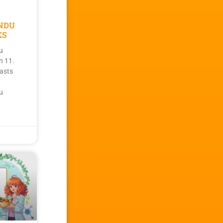
NDU
KS
u
n 11.
asts
u