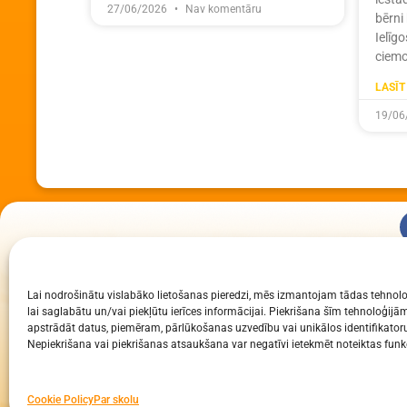
27/06/2026
Nav komentāru
bērni
Ielīg
ciemo
LASĪT
19/06
KUR MĒS ESAM
Lai nodrošinātu vislabāko lietošanas pieredzi, mēs izmantojam tādas tehnolo
Daugavpils Zinātņu vidusskola
lai saglabātu un/vai piekļūtu ierīces informācijai. Piekrišana šīm tehnoloģi
Raiņa iela 30, Daugavpils, LV-5401
apstrādāt datus, piemēram, pārlūkošanas uzvedību vai unikālos identifikatoru
Nepiekrišana vai piekrišanas atsaukšana var negatīvi ietekmēt noteiktas funkc
Reģ. Nr. 2713903513 (IZM)
Daugavpils valstspilsētas pašvaldība 90000077325
Cookie Policy
Par skolu