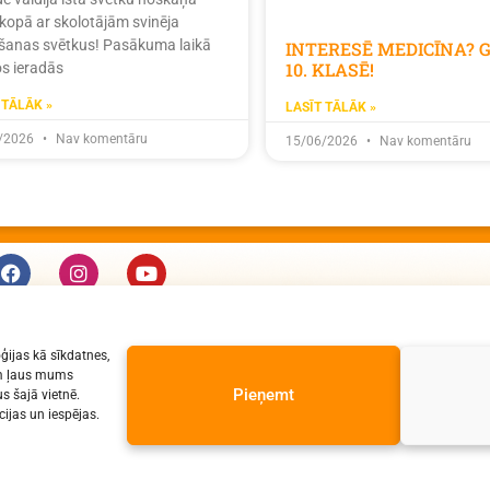
 kopā ar skolotājām svinēja
ošanas svētkus! Pasākuma laikā
INTERESĒ MEDICĪNA? 
10. KLASĒ!
s ieradās
 TĀLĀK »
LASĪT TĀLĀK »
/2026
Nav komentāru
15/06/2026
Nav komentāru
KONTAKTI
ģijas kā sīkdatnes,
e-pasts: dzv@daugavpils.edu.lv
jām ļaus mums
tālr. Direktors: 65423030,
Pieņemt
s šajā vietnē.
ijas un iespējas.
Lietvedis: 65421923