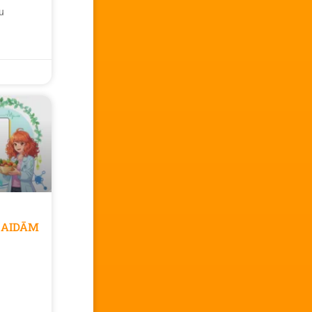
u
GAIDĀM