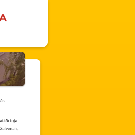
jās
 atkārtoja
 Galvenais,