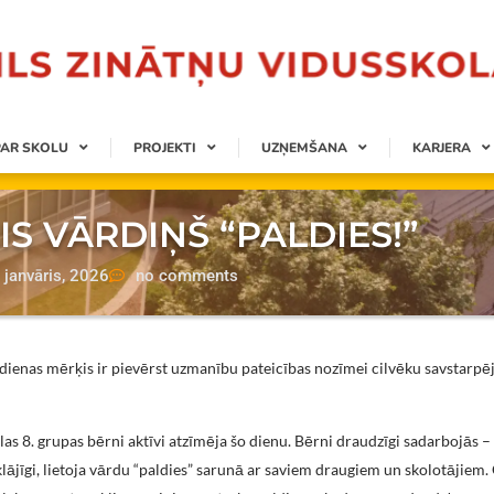
PAR SKOLU
PROJEKTI
UZŅEMŠANA
KARJERA
IS VĀRDIŅŠ “PALDIES!”
 janvāris, 2026
no comments
s dienas mērķis ir pievērst uzmanību pateicības nozīmei cilvēku savstarpē
as 8. grupas bērni aktīvi atzīmēja šo dienu. Bērni draudzīgi sadarbojās –
klājīgi, lietoja vārdu “paldies” sarunā ar saviem draugiem un skolotājiem.