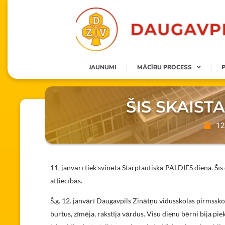
JAUNUMI
MĀCĪBU PROCESS
ŠIS SKAISTA
12
11. janvārī tiek svinēta Starptautiskā PALDIES diena. Šī
attiecībās.
Š.g. 12. janvārī Daugavpils Zinātņu vidusskolas pirmsskol
burtus, zīmēja, rakstīja vārdus. Visu dienu bērni bija pie