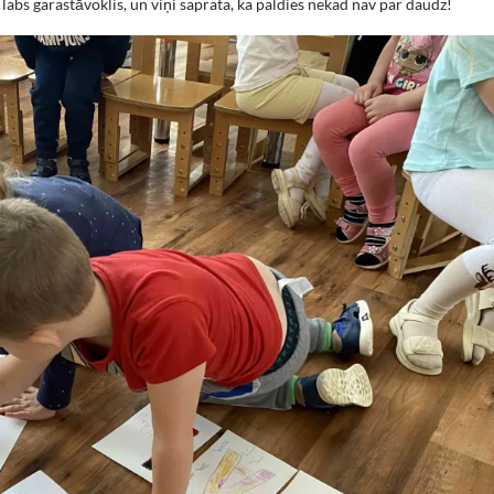
a labs garastāvoklis, un viņi saprata, ka paldies nekad nav par daudz!