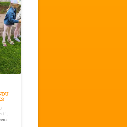
NDU
KS
u
n 11.
asts