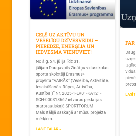
CEĻŠ UZ AKTĪVU UN
VESELĪGU DZĪVESVEIDU –
PAR
PIEREDZE, ENERĢIJA UN
IEDVESMA VIENUVIET!
Dauga
uzņem
No š.g. 24. jūlija līdz 31.
izglī
jūlijam Daugavpils Zinātņu vidusskolas
vidus
sporta skolotāji Erasmus+
pieņē
projekta “VAIRĀK” (Veselība, Aktivitāte,
prete
Iesaistīšanās, Rūpes, Attīstība,
Kustība!)” Nr. 2025-1-LV01-KA121-
LASĪT
SCH-000313667 ietvaros piedalījās
starptautiskajā SPORTFORUM
Mals Itālijā saskaņā ar mūsu projekta
mērķiem.
LASĪT TĀLĀK »