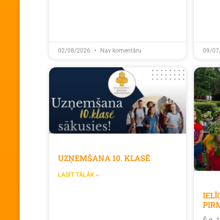
02/08/2026
Nav komentāru
09/07
UZŅEMŠANA 10. KLASĒ
LASĪT TĀLĀK »
IEL
PIR