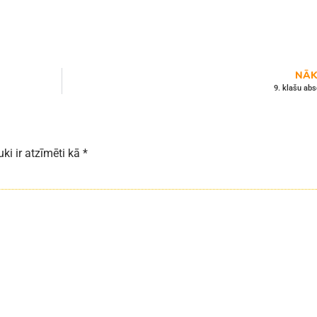
NĀK
9. klašu ab
uki ir atzīmēti kā
*