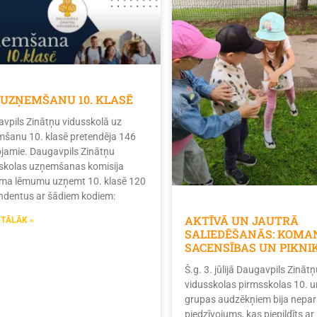
 UZŅEMŠANU 10. KLASĒ
vpils Zinātņu vidusskolā uz
šanu 10. klasē pretendēja 146
tojamie. Daugavpils Zinātņu
skolas uzņemšanas komisija
ma lēmumu uzņemt 10. klasē 120
ndentus ar šādiem kodiem:
AKTĪVĀ UN JAUTRĀ
 TĀLĀK »
SALIEDĒŠANĀS: KOMA
SACENSĪBAS UN PIKNI
Š.g. 3. jūlijā Daugavpils Zinātņ
vidusskolas pirmsskolas 10. u
grupas audzēkņiem bija nepar
piedzīvojums, kas piepildīts ar