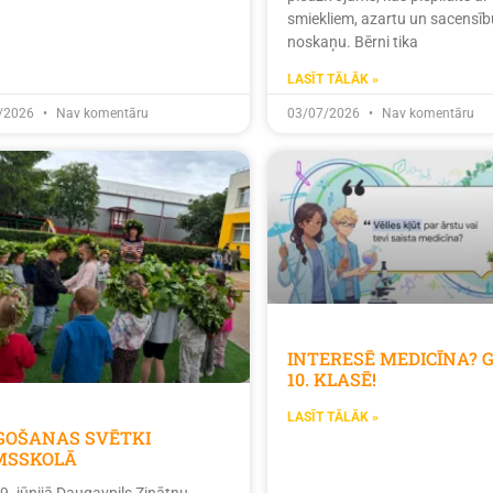
smiekliem, azartu un sacensīb
noskaņu. Bērni tika
LASĪT TĀLĀK »
/2026
Nav komentāru
03/07/2026
Nav komentāru
INTERESĒ MEDICĪNA? 
10. KLASĒ!
LASĪT TĀLĀK »
ĪGOŠANAS SVĒTKI
MSSKOLĀ