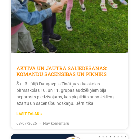
AKTĪVĀ UN JAUTRĀ SALIEDĒŠANĀS:
KOMANDU SACENSĪBAS UN PIKNIKS
Š.g. 3. jūlijā Daugavpils Zinātņu vidusskolas
pirmsskolas 10. un 11. grupas audzēkņiem bija
neparasts piedzīvojums, kas piepildīts ar smiekliem,
azartu un sacensību noskaņu. Bērni tika
LASĪT TĀLĀK »
03/07/2026
Nav komentāru