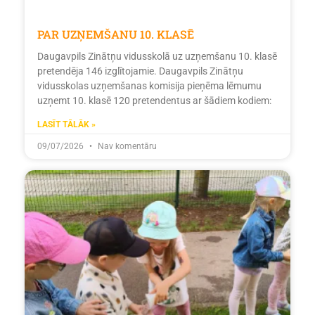
PAR UZŅEMŠANU 10. KLASĒ
Daugavpils Zinātņu vidusskolā uz uzņemšanu 10. klasē
pretendēja 146 izglītojamie. Daugavpils Zinātņu
vidusskolas uzņemšanas komisija pieņēma lēmumu
uzņemt 10. klasē 120 pretendentus ar šādiem kodiem:
LASĪT TĀLĀK »
09/07/2026
Nav komentāru