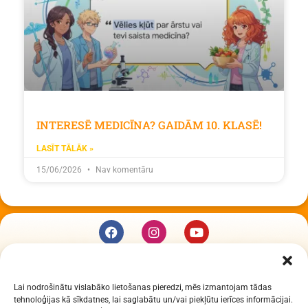
INTERESĒ MEDICĪNA? GAIDĀM 10. KLASĒ!
LASĪT TĀLĀK »
15/06/2026
Nav komentāru
KUR MĒS ESAM
Lai nodrošinātu vislabāko lietošanas pieredzi, mēs izmantojam tādas
Daugavpils Zinātņu vidusskola
tehnoloģijas kā sīkdatnes, lai saglabātu un/vai piekļūtu ierīces informācijai.