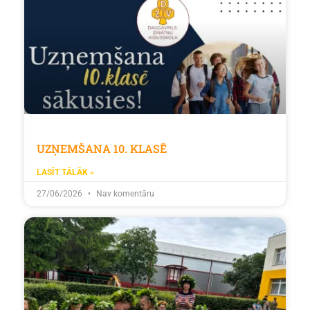
UZŅEMŠANA 10. KLASĒ
LASĪT TĀLĀK »
27/06/2026
Nav komentāru