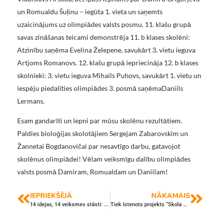
un Romualdu Šuļinu – iegūta 1. vieta un saņemts
uzaicinājums uz olimpiādes valsts posmu. 11. klašu grupā
savas zināšanas teicami demonstrēja 11. b klases skolēni:
Atzinību saņēma Evelina Želepene, savukārt 3. vietu ieguva
Artjoms Romanovs. 12. klašu grupā iepriecināja 12. b klases
skolnieki: 3. vietu ieguva Mihails Puhovs, savukārt 1. vietu un
iespēju piedalīties olimpiādes 3. posmā saņēmaDaniils
Lermans.
Esam gandarīti un lepni par mūsu skolēnu rezultātiem.
Paldies bioloģijas skolotājiem Sergejam Zabarovskim un
Žannetai Bogdanovičai par nesavtīgo darbu, gatavojot
skolēnus olimpiādei! Vēlam veiksmīgu dalību olimpiādes
valsts posmā Damiram, Romualdam un Daniilam!
IEPRIEKŠĒJĀ
NĀKAMAIS
14 idejas, 14 veiksmes stāsti: skolas jaunie uzņēmēji aizvada spraigu tirdziņu
Tiek īstenots projekts “Skola – kopienā”