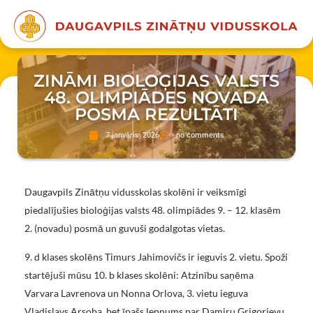
ZINĀMI BIOLOĢIJAS VALSTS
48. OLIMPIĀDES NOVADA
POSMA REZULTĀTI
7 janvāris, 2026
no comments
Daugavpils Zinātņu vidusskolas skolēni ir veiksmīgi
piedalījušies bioloģijas valsts 48. olimpiādes 9. – 12. klasēm
2. (novadu) posmā un guvuši godalgotas vietas.
9. d klases skolēns Timurs Jahimovičs ir ieguvis 2. vietu. Spoži
startējuši mūsu 10. b klases skolēni: Atzinību saņēma
Varvara Lavrenova un Nonna Orlova, 3. vietu ieguva
Vladislavs Arsoba, bet īpašs lepnums par Damiru Grigorjevu