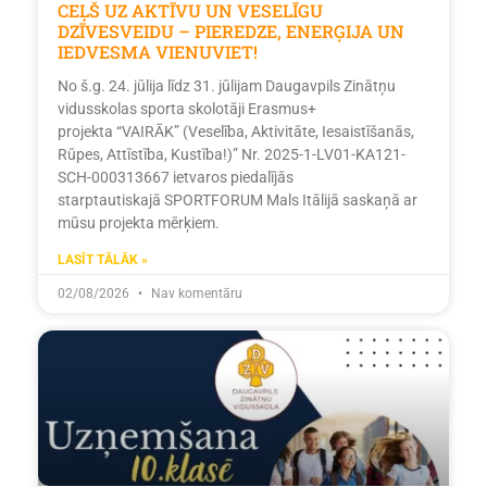
CEĻŠ UZ AKTĪVU UN VESELĪGU
DZĪVESVEIDU – PIEREDZE, ENERĢIJA UN
IEDVESMA VIENUVIET!
No š.g. 24. jūlija līdz 31. jūlijam Daugavpils Zinātņu
vidusskolas sporta skolotāji Erasmus+
projekta “VAIRĀK” (Veselība, Aktivitāte, Iesaistīšanās,
Rūpes, Attīstība, Kustība!)” Nr. 2025-1-LV01-KA121-
SCH-000313667 ietvaros piedalījās
starptautiskajā SPORTFORUM Mals Itālijā saskaņā ar
mūsu projekta mērķiem.
LASĪT TĀLĀK »
02/08/2026
Nav komentāru