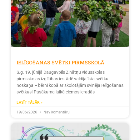
IELĪGOŠANAS SVĒTKI PIRMSSKOLĀ
Š.g. 19. jūnijā Daugavpils Zinātņu vidusskolas
pirmsskolas izglītības iestādē valdīja īsta svētku
noskaņa – bērni kopā ar skolotājām svinēja Ielīgošanas
svētkus! Pasākuma laikā ciemos ieradās
LASĪT TĀLĀK »
19/06/2026
Nav komentāru