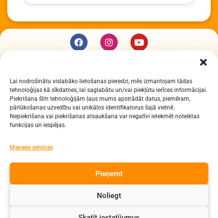
KUR MĒS ESAM
Lai nodrošinātu vislabāko lietošanas pieredzi, mēs izmantojam tādas
Daugavpils Zinātņu vidusskola
tehnoloģijas kā sīkdatnes, lai saglabātu un/vai piekļūtu ierīces informācijai.
Raiņa iela 30, Daugavpils, LV-5401
Piekrišana šīm tehnoloģijām ļaus mums apstrādāt datus, piemēram,
Reģ. Nr. 2713903513 (IZM)
pārlūkošanas uzvedību vai unikālos identifikatorus šajā vietnē.
Nepiekrišana vai piekrišanas atsaukšana var negatīvi ietekmēt noteiktas
Daugavpils valstspilsētas pašvaldība 90000077325
funkcijas un iespējas.
KONTAKTI
Manage services
e-pasts: dzv@daugavpils.edu.lv
Pieņemt
tālr. Direktors: 65423030,
Lietvedis: 65421923
Noliegt
Visas tiesības aizsargātas
Skatīt iestatījumus