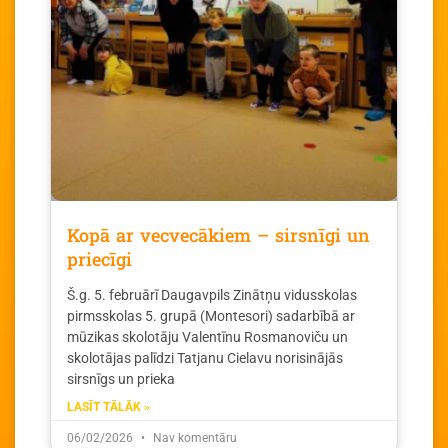
Kopā ar vecvecākiem – sirsnīgi un
priecīgi
Š.g. 5. februārī Daugavpils Zinātņu vidusskolas
pirmsskolas 5. grupā (Montesori) sadarbībā ar
mūzikas skolotāju Valentīnu Rosmanoviču un
skolotājas palīdzi Tatjanu Cielavu norisinājās
sirsnīgs un prieka
LASĪT TĀLĀK »
06/02/2026
Nav komentāru