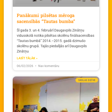
Panākumi pilsētas mēroga
sacensībās “Tautas bumba”
Šī gada 3. un 4. februārī Daugavpils Zinātņu
vidusskolā notika pilsētas skolēnu finālsacensības
“Tautas bumbā” 2014.–2015. gadā dzimušo
skolēnu grupā. Tajās piedalījās arī Daugavpils
Zinātņu
LASĪT TĀLĀK »
06/02/2026
Nav komentāru
SKOLAS DZĪVE