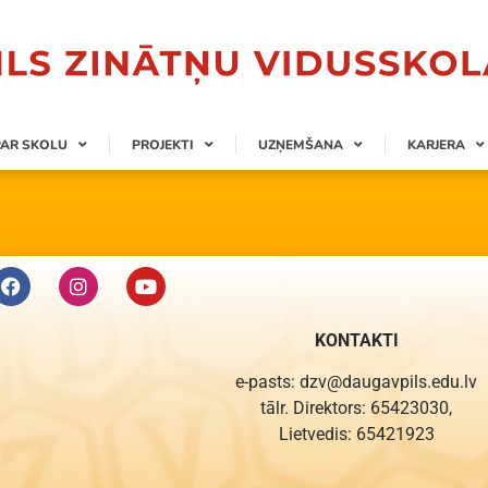
PAR SKOLU
PROJEKTI
UZŅEMŠANA
KARJERA
KONTAKTI
e-pasts: dzv@daugavpils.edu.lv
tālr. Direktors: 65423030,
Lietvedis: 65421923