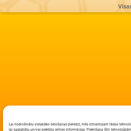
Visa
Lai nodrošinātu vislabāko lietošanas pieredzi, mēs izmantojam tādas tehnolo
lai saglabātu un/vai piekļūtu ierīces informācijai. Piekrišana šīm tehnoloģi