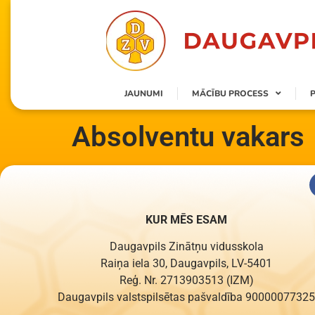
content
JAUNUMI
MĀCĪBU PROCESS
Absolventu vakars
KUR MĒS ESAM
Daugavpils Zinātņu vidusskola
Raiņa iela 30, Daugavpils, LV-5401
Reģ. Nr. 2713903513 (IZM)
Daugavpils valstspilsētas pašvaldība 90000077325