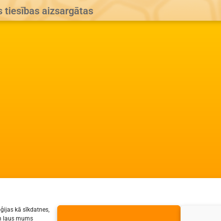
s tiesības aizsargātas
ģijas kā sīkdatnes,
jām ļaus mums