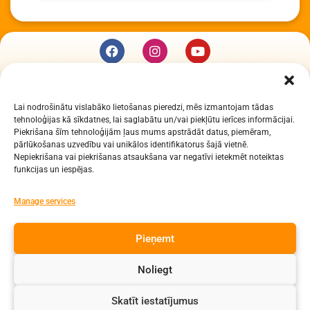
KUR MĒS ESAM
Lai nodrošinātu vislabāko lietošanas pieredzi, mēs izmantojam tādas
Daugavpils Zinātņu vidusskola
tehnoloģijas kā sīkdatnes, lai saglabātu un/vai piekļūtu ierīces informācijai.
Raiņa iela 30, Daugavpils, LV-5401
Piekrišana šīm tehnoloģijām ļaus mums apstrādāt datus, piemēram,
Reģ. Nr. 2713903513 (IZM)
pārlūkošanas uzvedību vai unikālos identifikatorus šajā vietnē.
Nepiekrišana vai piekrišanas atsaukšana var negatīvi ietekmēt noteiktas
Daugavpils valstspilsētas pašvaldība 90000077325
funkcijas un iespējas.
KONTAKTI
Manage services
e-pasts: dzv@daugavpils.edu.lv
Pieņemt
tālr. Direktors: 65423030,
Lietvedis: 65421923
Noliegt
Visas tiesības aizsargātas
Skatīt iestatījumus