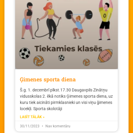
Ģimenes sporta diena
Š.g. 1. decembrī plkst.17.30 Daugavpils Zinātņu
vidusskolas 2. ēkā notiks Ģimenes sporta diena, uz
kuru tiek aicināti pirmklasnieki un visi viņu ģimenes
locekļi. Sporta skolotāji
LASĪT TĀLĀK »
30/11/2023
Nav komentāru