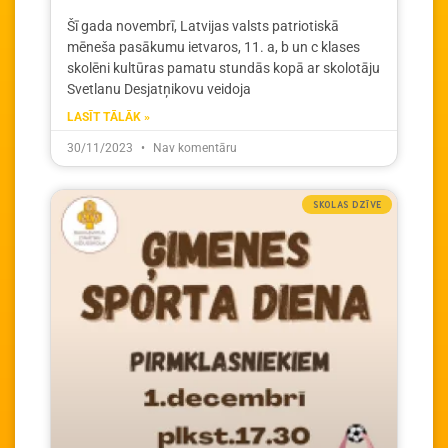
Šī gada novembrī, Latvijas valsts patriotiskā
mēneša pasākumu ietvaros, 11. a, b un c klases
skolēni kultūras pamatu stundās kopā ar skolotāju
Svetlanu Desjatņikovu veidoja
LASĪT TĀLĀK »
30/11/2023
Nav komentāru
SKOLAS DZĪVE