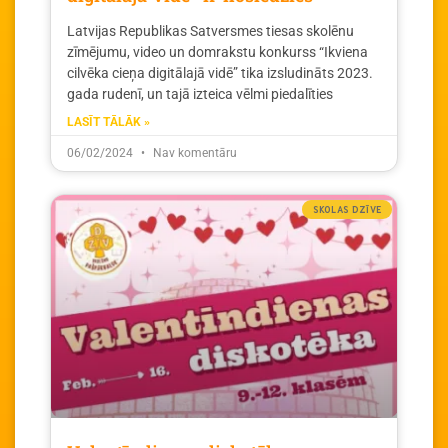
Latvijas Republikas Satversmes tiesas skolēnu
zīmējumu, video un domrakstu konkurss “Ikviena
cilvēka cieņa digitālajā vidē” tika izsludināts 2023.
gada rudenī, un tajā izteica vēlmi piedalīties
LASĪT TĀLĀK »
06/02/2024
Nav komentāru
SKOLAS DZĪVE