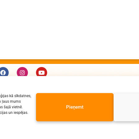
KONTAKTI
ģijas kā sīkdatnes,
e-pasts: dzv@daugavpils.edu.lv
jām ļaus mums
tālr. Direktors: 65423030,
Pieņemt
s šajā vietnē.
ijas un iespējas.
Lietvedis: 65421923
s tiesības aizsargātas