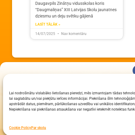
Daugavpils Zinātņu vidusskolas koris
“Daugmaliņas” XIII Latvijas Skolu jaunatnes
dziesmu un deju svētku gājienā
LASĪT TĀLĀK »
14/07/2025
Nav komentāru
KUR MĒS ESAM
Lai nodrošinātu vislabāko lietošanas pieredzi, mēs izmantojam tādas tehnolo
Daugavpils Zinātņu vidusskola
lai saglabātu un/vai piekļūtu ierīces informācijai. Piekrišana šīm tehnoloģi
Raiņa iela 30, Daugavpils, LV-5401
apstrādāt datus, piemēram, pārlūkošanas uzvedību vai unikālos identifikatoru
Nepiekrišana vai piekrišanas atsaukšana var negatīvi ietekmēt noteiktas funkc
Reģ. Nr. 2713903513 (IZM)
Daugavpils valstspilsētas pašvaldība 90000077325
Cookie Policy
Par skolu
Visa