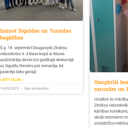
Izzinot Siguldas un Turaidas
bagātības
Š.g. 18. septembrī Daugavpils Zinātņu
vidusskolas 4. d klase kopā ar klases
audzinātāju devās ļoti gaidītajā ekskursijā
uz Siguldu.Neviens pat nemanīja, kā
paskrēja laiks garajā
LASĪT TĀLĀK »
Starpbrīži be
sarunām un 
19/09/2025
Nav komentāru
Uzsākot šo mācību
Zinātņu vidusskolā 
kārtības noteikumi,
skolā neizmanto mo
starpbrīžos nebūtu 