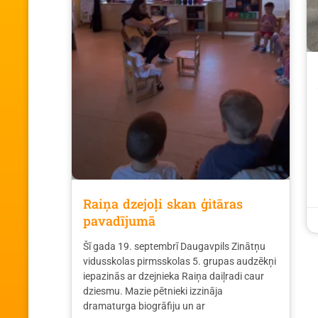
Raiņa dzejoļi skan ģitāras
pavadījumā
Šī gada 19. septembrī Daugavpils Zinātņu
vidusskolas pirmsskolas 5. grupas audzēkņi
iepazinās ar dzejnieka Raiņa daiļradi caur
dziesmu. Mazie pētnieki izzināja
dramaturga biogrāfiju un ar