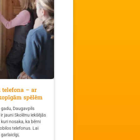
z telefona – ar
kopīgām spēlēm
 gadu, Daugavpils
ir jauni Skolēnu iekšējās
 kuri nosaka, ka bērni
bilos telefonus. Lai
garlaicīgi,