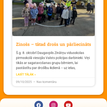
Zinošs – tātad drošs un pārliecināts
Š.g. 8. oktobrī Daugavpils Zinātņu vidusskolas
pirmsskolā viesojās Valsts policijas darbinieki. Viņi
tikās ar sagatavošanas grupu bērniem, lai
pastāstītu par drošību ikdienā – uz ielas,
LASĪT TĀLĀK »
09/10/2025
Nav komentāru