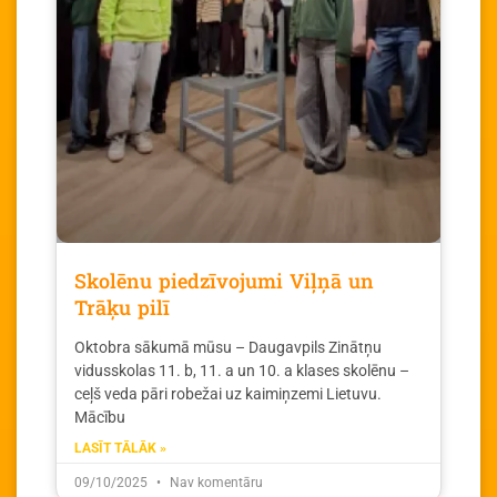
Skolēnu piedzīvojumi Viļņā un
Trāķu pilī
Oktobra sākumā mūsu – Daugavpils Zinātņu
vidusskolas 11. b, 11. a un 10. a klases skolēnu –
ceļš veda pāri robežai uz kaimiņzemi Lietuvu.
Mācību
LASĪT TĀLĀK »
09/10/2025
Nav komentāru