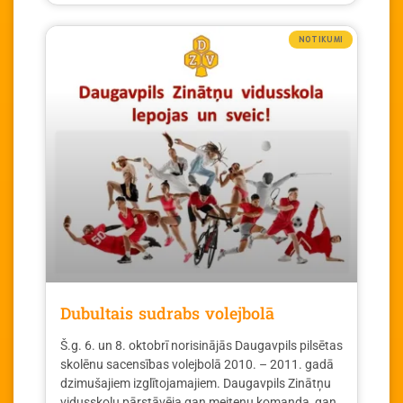
NOTIKUMI
Dubultais sudrabs volejbolā
Š.g. 6. un 8. oktobrī norisinājās Daugavpils pilsētas
skolēnu sacensības volejbolā 2010. – 2011. gadā
dzimušajiem izglītojamajiem. Daugavpils Zinātņu
vidusskolu pārstāvēja gan meiteņu komanda, gan