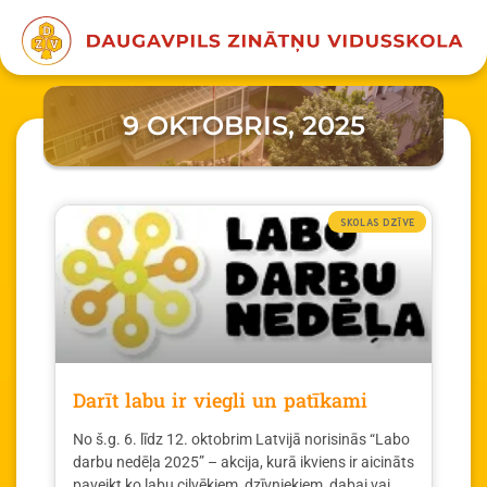
9 OKTOBRIS, 2025
SKOLAS DZĪVE
Darīt labu ir viegli un patīkami
No š.g. 6. līdz 12. oktobrim Latvijā norisinās “Labo
darbu nedēļa 2025” – akcija, kurā ikviens ir aicināts
paveikt ko labu cilvēkiem, dzīvniekiem, dabai vai