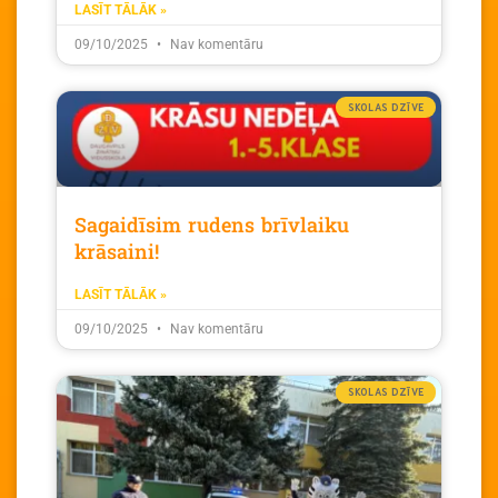
LASĪT TĀLĀK »
09/10/2025
Nav komentāru
SKOLAS DZĪVE
Sagaidīsim rudens brīvlaiku
krāsaini!
LASĪT TĀLĀK »
09/10/2025
Nav komentāru
SKOLAS DZĪVE