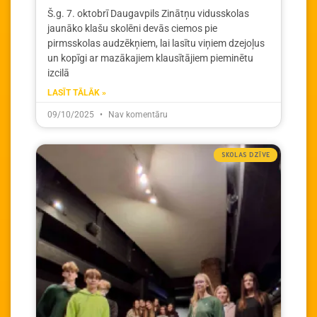
Š.g. 7. oktobrī Daugavpils Zinātņu vidusskolas
jaunāko klašu skolēni devās ciemos pie
pirmsskolas audzēkņiem, lai lasītu viņiem dzejoļus
un kopīgi ar mazākajiem klausītājiem pieminētu
izcilā
LASĪT TĀLĀK »
09/10/2025
Nav komentāru
SKOLAS DZĪVE