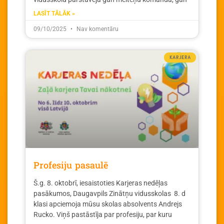
LASĪT TĀLĀK »
09/10/2025
Nav komentāru
KARJERA
Profesiju pasaulē
Š.g. 8. oktobrī, iesaistoties Karjeras nedēļas
pasākumos, Daugavpils Zinātņu vidusskolas 8. d
klasi apciemoja mūsu skolas absolvents Andrejs
Rucko. Viņš pastāstīja par profesiju, par kuru