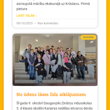
aizraujošā mācību ekskursijā uz Krāslavu. Pirmā
pietura
LASĪT TĀLĀK »
09/10/2025
Nav komentāru
KARJERA
No ūdens lāses līdz atklājumiem
Šī gada 9. oktobrī Daugavpils Zinātņu vidusskolas
5. d klases skolēni Karjeras nedēļas ietvaros devās