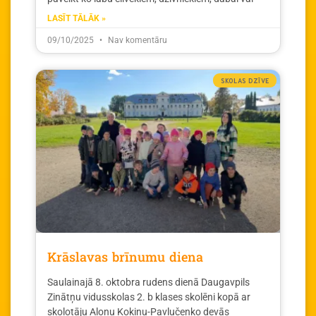
LASĪT TĀLĀK »
09/10/2025
Nav komentāru
SKOLAS DZĪVE
Krāslavas brīnumu diena
Saulainajā 8. oktobra rudens dienā Daugavpils
Zinātņu vidusskolas 2. b klases skolēni kopā ar
skolotāju Aļonu Kokinu-Pavļučenko devās