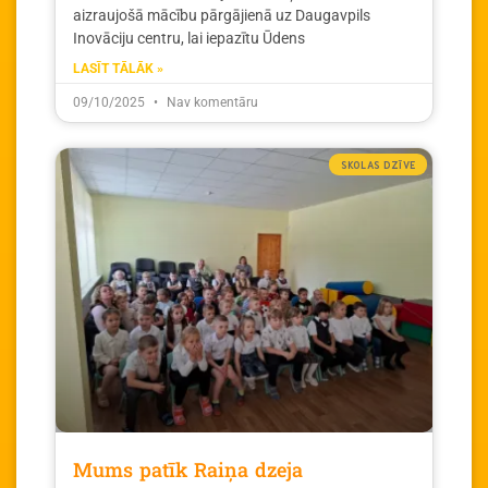
aizraujošā mācību pārgājienā uz Daugavpils
Inovāciju centru, lai iepazītu Ūdens
LASĪT TĀLĀK »
09/10/2025
Nav komentāru
SKOLAS DZĪVE
Mums patīk Raiņa dzeja