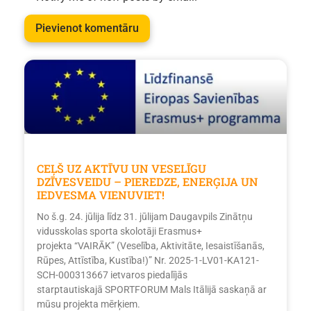
CEĻŠ UZ AKTĪVU UN VESELĪGU
DZĪVESVEIDU – PIEREDZE, ENERĢIJA UN
IEDVESMA VIENUVIET!
No š.g. 24. jūlija līdz 31. jūlijam Daugavpils Zinātņu
vidusskolas sporta skolotāji Erasmus+
projekta “VAIRĀK” (Veselība, Aktivitāte, Iesaistīšanās,
Rūpes, Attīstība, Kustība!)” Nr. 2025-1-LV01-KA121-
SCH-000313667 ietvaros piedalījās
starptautiskajā SPORTFORUM Mals Itālijā saskaņā ar
mūsu projekta mērķiem.