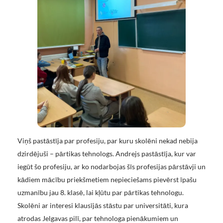
Viņš pastāstīja par profesiju, par kuru skolēni nekad nebija
dzirdējuši – pārtikas tehnologs. Andrejs pastāstīja, kur var
iegūt šo profesiju, ar ko nodarbojas šīs profesijas pārstāvji un
kādiem mācību priekšmetiem nepieciešams pievērst īpašu
uzmanību jau 8. klasē, lai kļūtu par pārtikas tehnologu.
Skolēni ar interesi klausījās stāstu par universitāti, kura
atrodas Jelgavas pilī, par tehnologa pienākumiem un