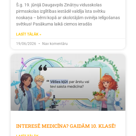
Š.g. 19. jūnijā Daugavpils Zinātņu vidusskolas
pirmsskolas izglītības iestādē valdīja īsta svētku
noskaņa – bērni kopā ar skolotājām svinēja Ielīgošanas
svētkus! Pasākuma laikā ciemos ieradās
LASĪT TĀLĀK »
19/06/2026
Nav komentāru
INTERESĒ MEDICĪNA? GAIDĀM 10. KLASĒ!