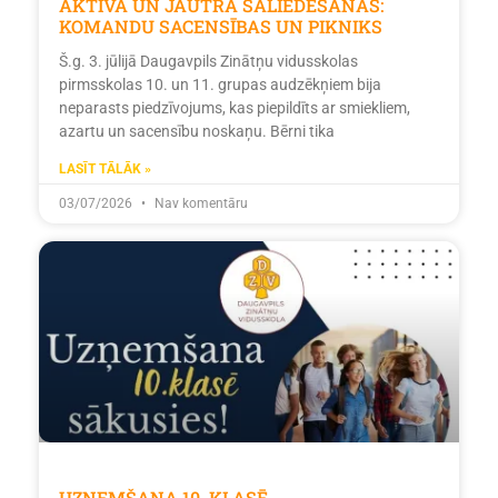
AKTĪVĀ UN JAUTRĀ SALIEDĒŠANĀS:
KOMANDU SACENSĪBAS UN PIKNIKS
Š.g. 3. jūlijā Daugavpils Zinātņu vidusskolas
pirmsskolas 10. un 11. grupas audzēkņiem bija
neparasts piedzīvojums, kas piepildīts ar smiekliem,
azartu un sacensību noskaņu. Bērni tika
LASĪT TĀLĀK »
03/07/2026
Nav komentāru
UZŅEMŠANA 10. KLASĒ