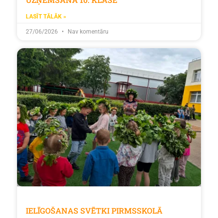
LASĪT TĀLĀK »
27/06/2026
Nav komentāru
IELĪGOŠANAS SVĒTKI PIRMSSKOLĀ