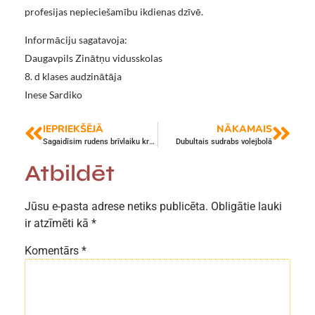
profesijas nepieciešamību ikdienas dzīvē.
Informāciju sagatavoja:
Daugavpils Zinātņu vidusskolas
8. d klases audzinātāja
Inese Sardiko
IEPRIEKŠĒJĀ
NĀKAMAIS
Sagaidīsim rudens brīvlaiku krāsaini!
Dubultais sudrabs volejbolā
Atbildēt
Jūsu e-pasta adrese netiks publicēta.
Obligātie lauki
ir atzīmēti kā
*
Komentārs
*