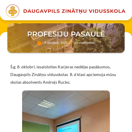
PROFESIJU PASAULĒ
9 oktobris, 2025
no comments
Š.g. 8. oktobrī, iesaistoties Karjeras nedēļas pasākumos,
Daugavpils Zinātņu vidusskolas 8. d klasi apciemoja mūsu
skolas absolvents Andrejs Rucko.