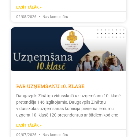
LASĪT TĀLĀK »
02/08/2026
Nav komentāru
PAR UZŅEMŠANU 10. KLASĒ
Daugavpils Zinātņu vidusskolā uz uzņemšanu 10. klasē
pretendēja 146 izglītojamie. Daugavpils Zinātņu
vidusskolas uzņemšanas komisija pieņēma lēmumu
uzņemt 10. klasē 120 pretendentus ar šādiem kodiem:
LASĪT TĀLĀK »
09/07/2026
Nav komentāru