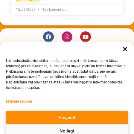
LASĪT TĀLĀK »
15/06/2026
Nav komentāru
KUR MĒS ESAM
Lai nodrošinātu vislabāko lietošanas pieredzi, mēs izmantojam tādas
Daugavpils Zinātņu vidusskola
tehnoloģijas kā sīkdatnes, lai saglabātu un/vai piekļūtu ierīces informācijai.
Raiņa iela 30, Daugavpils, LV-5401
Piekrišana šīm tehnoloģijām ļaus mums apstrādāt datus, piemēram,
Reģ. Nr. 2713903513 (IZM)
pārlūkošanas uzvedību vai unikālos identifikatorus šajā vietnē.
Nepiekrišana vai piekrišanas atsaukšana var negatīvi ietekmēt noteiktas
Daugavpils valstspilsētas pašvaldība 90000077325
funkcijas un iespējas.
KONTAKTI
Manage services
e-pasts: dzv@daugavpils.edu.lv
Pieņemt
tālr. Direktors: 65423030,
Lietvedis: 65421923
Noliegt