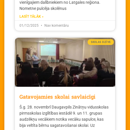
vienīgajiem dalībniekiem no Latgales reģiona.
Nometne pulcēja skolēnus
LASĪT TĀLĀK »
01/12/2025
Nav komentāru
SKOLAS DZĪVE
Gatavojamies skolai savlaicīgi
Š.g. 28. novembrī Daugavpils Zinātņu vidusskolas
pirmsskolas izglītības iestādē 9. un 11. grupas
audzēkņu vecākiem notika vecāku sapulce, kas
bija veltīta bērnu sagatavošanai skolai. Uz