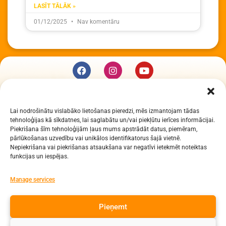
LASĪT TĀLĀK »
01/12/2025
Nav komentāru
KUR MĒS ESAM
Lai nodrošinātu vislabāko lietošanas pieredzi, mēs izmantojam tādas
Daugavpils Zinātņu vidusskola
tehnoloģijas kā sīkdatnes, lai saglabātu un/vai piekļūtu ierīces informācijai.
Raiņa iela 30, Daugavpils, LV-5401
Piekrišana šīm tehnoloģijām ļaus mums apstrādāt datus, piemēram,
Reģ. Nr. 2713903513 (IZM)
pārlūkošanas uzvedību vai unikālos identifikatorus šajā vietnē.
Nepiekrišana vai piekrišanas atsaukšana var negatīvi ietekmēt noteiktas
Daugavpils valstspilsētas pašvaldība 90000077325
funkcijas un iespējas.
KONTAKTI
Manage services
e-pasts: dzv@daugavpils.edu.lv
Pieņemt
tālr. Direktors: 65423030,
Lietvedis: 65421923