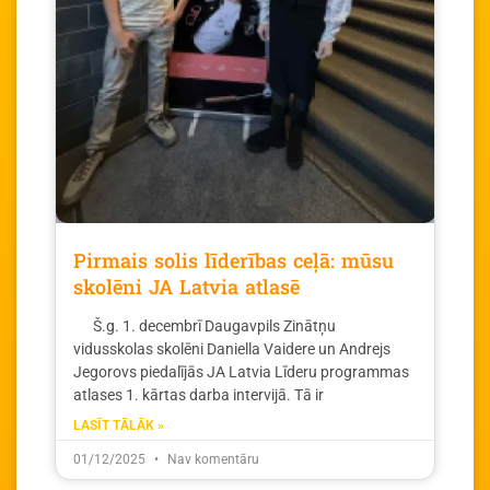
Pirmais solis līderības ceļā: mūsu
skolēni JA Latvia atlasē
Š.g. 1. decembrī Daugavpils Zinātņu
vidusskolas skolēni Daniella Vaidere un Andrejs
Jegorovs piedalījās JA Latvia Līderu programmas
atlases 1. kārtas darba intervijā. Tā ir
LASĪT TĀLĀK »
01/12/2025
Nav komentāru