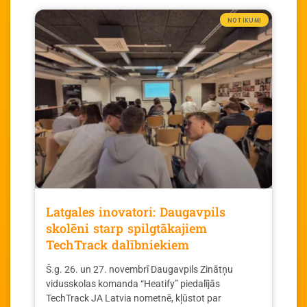
NOTIKUMI
Latgales inovatori: Daugavpils
skolēni starp spilgtākajiem
TechTrack dalībniekiem
Š.g. 26. un 27. novembrī Daugavpils Zinātņu
vidusskolas komanda “Heatify” piedalījās
TechTrack JA Latvia nometnē, kļūstot par