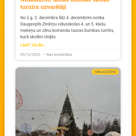
turnīra uzvarētāji
No š.g. 2. decembra līdz 4. decembrim notika
Daugavpils Zinātņu vidusskolas 4. un 5. klašu
meiteņu un zēnu komandu tautas bumbas turnīrs,
kurā skolēni cīnījās
LASĪT TĀLĀK »
05/12/2025
Nav komentāru
SKOLAS DZĪVE