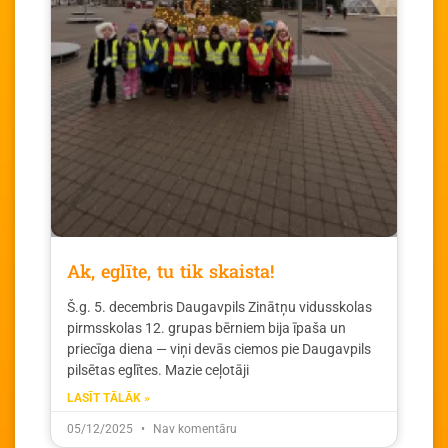
Ak, eglīte, tu tik skaista!
Š.g. 5. decembris Daugavpils Zinātņu vidusskolas
pirmsskolas 12. grupas bērniem bija īpaša un
priecīga diena — viņi devās ciemos pie Daugavpils
pilsētas eglītes. Mazie ceļotāji
LASĪT TĀLĀK »
05/12/2025
Nav komentāru