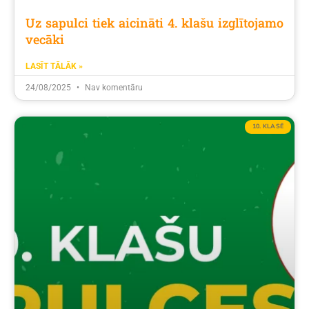
Uz sapulci tiek aicināti 4. klašu izglītojamo
vecāki
LASĪT TĀLĀK »
24/08/2025
Nav komentāru
10. KLASĒ