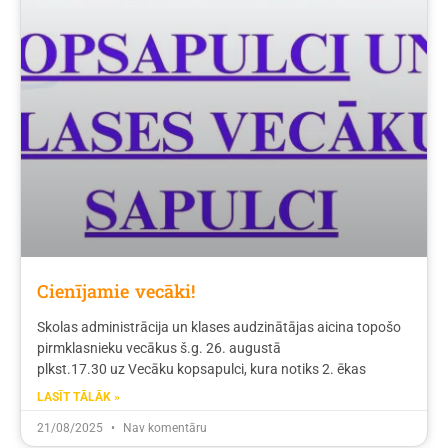
Cienījamie vecāki!
Skolas administrācija un klases audzinātājas aicina topošo
pirmklasnieku vecākus š.g. 26. augustā
plkst.17.30 uz Vecāku kopsapulci, kura notiks 2. ēkas
LASĪT TĀLĀK »
21/08/2025
Nav komentāru