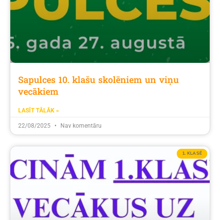
Sapulces 10. klašu skolēniem un viņu
vecākiem
LASĪT TĀLĀK »
22/08/2025
Nav komentāru
1. KLASĒ