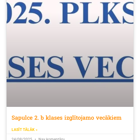
Sapulce 2. b klases izglītojamo vecākiem
LASĪT TĀLĀK »
24/08/2025
Nav komentāru