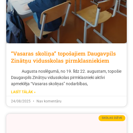
“Vasaras skoliņa” topošajiem Daugavpils
Zinātņu vidusskolas pirmklasniekiem
Augusta noslēgumā, no 19. līdz 22. augustam, topošie
Daugavpils Zinātņu vidusskolas pirmklasnieki aktīvi
apmeklēja “Vasaras skoliņas” nodarbības,
LASĪT TĀLĀK »
24/08/2025
Nav komentāru
SKOLAS DZĪVE