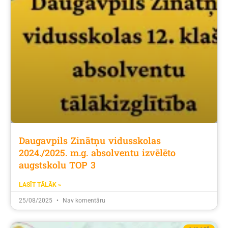
Daugavpils Zinātņu vidusskolas
2024./2025. m.g. absolventu izvēlēto
augstskolu TOP 3
LASĪT TĀLĀK »
25/08/2025
Nav komentāru