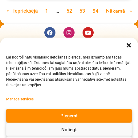
…
54
Nākamā »
« Iepriekšējā
1
52
53
KUR MĒS ESAM
Lai nodrošinātu vislabāko lietošanas pieredzi, mēs izmantojam tādas
Daugavpils Zinātņu vidusskola
tehnoloģijas kā sīkdatnes, lai saglabātu un/vai piekļūtu ierīces informācijai.
Raiņa iela 30, Daugavpils, LV-5401
Piekrišana šīm tehnoloģijām ļaus mums apstrādāt datus, piemēram,
Reģ. Nr. 2713903513 (IZM)
pārlūkošanas uzvedību vai unikālos identifikatorus šajā vietnē.
Nepiekrišana vai piekrišanas atsaukšana var negatīvi ietekmēt noteiktas
Daugavpils valstspilsētas pašvaldība 90000077325
funkcijas un iespējas.
KONTAKTI
Manage services
e-pasts: dzv@daugavpils.edu.lv
Pieņemt
tālr. Direktors: 65423030,
Lietvedis: 65421923
Noliegt