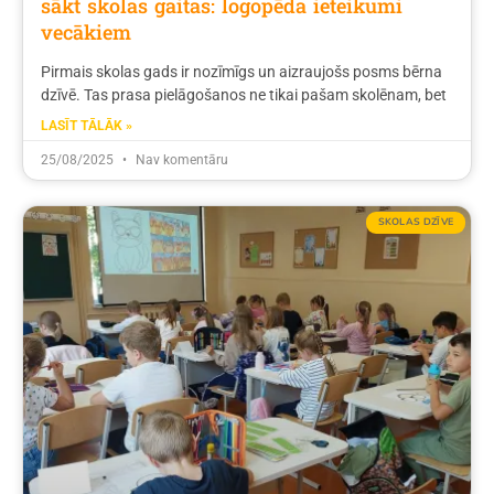
sākt skolas gaitas: logopēda ieteikumi
vecākiem
Pirmais skolas gads ir nozīmīgs un aizraujošs posms bērna
dzīvē. Tas prasa pielāgošanos ne tikai pašam skolēnam, bet
LASĪT TĀLĀK »
25/08/2025
Nav komentāru
SKOLAS DZĪVE