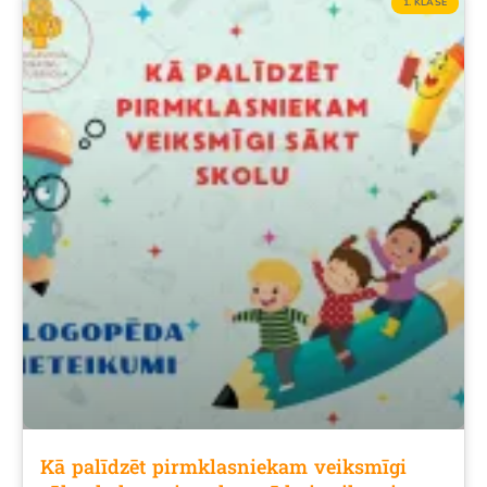
1. KLASĒ
Kā palīdzēt pirmklasniekam veiksmīgi