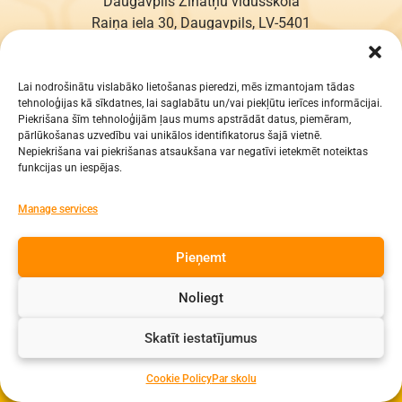
Daugavpils Zinātņu vidusskola
Raiņa iela 30, Daugavpils, LV-5401
Reģ. Nr. 2713903513 (IZM)
Daugavpils valstspilsētas pašvaldība 90000077325
Lai nodrošinātu vislabāko lietošanas pieredzi, mēs izmantojam tādas
tehnoloģijas kā sīkdatnes, lai saglabātu un/vai piekļūtu ierīces informācijai.
KONTAKTI
Piekrišana šīm tehnoloģijām ļaus mums apstrādāt datus, piemēram,
pārlūkošanas uzvedību vai unikālos identifikatorus šajā vietnē.
e-pasts: dzv@daugavpils.edu.lv
Nepiekrišana vai piekrišanas atsaukšana var negatīvi ietekmēt noteiktas
funkcijas un iespējas.
tālr. Direktors: 65423030,
Lietvedis: 65421923
Manage services
Visas tiesības aizsargātas
Pieņemt
Noliegt
Skatīt iestatījumus
Cookie Policy
Par skolu