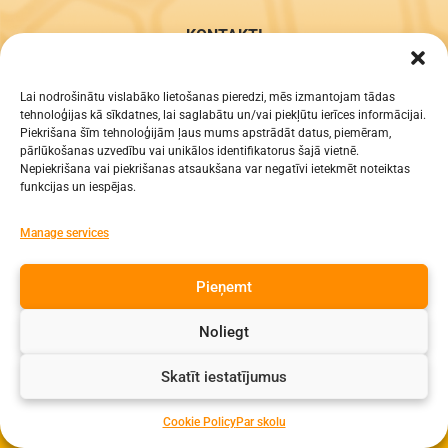
KONTAKTI
e-pasts: dzv@daugavpils.edu.lv
tālr. Direktors: 65423030,
Lai nodrošinātu vislabāko lietošanas pieredzi, mēs izmantojam tādas
tehnoloģijas kā sīkdatnes, lai saglabātu un/vai piekļūtu ierīces informācijai.
Lietvedis: 65421923
Piekrišana šīm tehnoloģijām ļaus mums apstrādāt datus, piemēram,
pārlūkošanas uzvedību vai unikālos identifikatorus šajā vietnē.
Visas tiesības aizsargātas
Nepiekrišana vai piekrišanas atsaukšana var negatīvi ietekmēt noteiktas
funkcijas un iespējas.
Manage services
Pieņemt
Noliegt
Skatīt iestatījumus
Cookie Policy
Par skolu