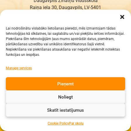
Daugavpils Zinātņu vidusskola
Raiņa iela 30, Daugavpils, LV-5401
Reģ. Nr. 2713903513 (IZM)
Daugavpils valstspilsētas pašvaldība 90000077325
Lai nodrošinātu vislabāko lietošanas pieredzi, mēs izmantojam tādas
tehnoloģijas kā sīkdatnes, lai saglabātu un/vai piekļūtu ierīces informācijai.
KONTAKTI
Piekrišana šīm tehnoloģijām ļaus mums apstrādāt datus, piemēram,
pārlūkošanas uzvedību vai unikālos identifikatorus šajā vietnē.
e-pasts: dzv@daugavpils.edu.lv
Nepiekrišana vai piekrišanas atsaukšana var negatīvi ietekmēt noteiktas
funkcijas un iespējas.
tālr. Direktors: 65423030,
Lietvedis: 65421923
Manage services
Visas tiesības aizsargātas
Pieņemt
Noliegt
Skatīt iestatījumus
Cookie Policy
Par skolu