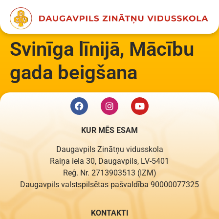
content
Svinīga līnijā, Mācību
gada beigšana
KUR MĒS ESAM
Daugavpils Zinātņu vidusskola
Raiņa iela 30, Daugavpils, LV-5401
Reģ. Nr. 2713903513 (IZM)
Daugavpils valstspilsētas pašvaldība 90000077325
KONTAKTI