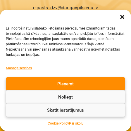
e-pasts: dzv@daugavpils.edu.lv
tālr. Direktors: 65423030,
Lietvedis: 65421923
Lai nodrošinātu vislabāko lietošanas pieredzi, mēs izmantojam tādas
tehnoloģijas kā sīkdatnes, lai saglabātu un/vai piekļūtu ierīces informācijai.
Visas tiesības aizsargātas
Piekrišana šīm tehnoloģijām ļaus mums apstrādāt datus, piemēram,
pārlūkošanas uzvedību vai unikālos identifikatorus šajā vietnē.
Nepiekrišana vai piekrišanas atsaukšana var negatīvi ietekmēt noteiktas
funkcijas un iespējas.
Manage services
Pieņemt
Noliegt
Skatīt iestatījumus
Cookie Policy
Par skolu