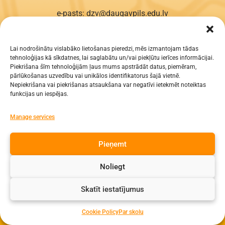
e-pasts: dzv@daugavpils.edu.lv
tālr. Direktors: 65423030,
Lietvedis: 65421923
Lai nodrošinātu vislabāko lietošanas pieredzi, mēs izmantojam tādas
tehnoloģijas kā sīkdatnes, lai saglabātu un/vai piekļūtu ierīces informācijai.
Visas tiesības aizsargātas
Piekrišana šīm tehnoloģijām ļaus mums apstrādāt datus, piemēram,
pārlūkošanas uzvedību vai unikālos identifikatorus šajā vietnē.
Nepiekrišana vai piekrišanas atsaukšana var negatīvi ietekmēt noteiktas
funkcijas un iespējas.
Manage services
Pieņemt
Noliegt
Skatīt iestatījumus
Cookie Policy
Par skolu