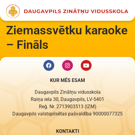
content
Ziemassvētku karaoke
– Fināls
KUR MĒS ESAM
Daugavpils Zinātņu vidusskola
Raiņa iela 30, Daugavpils, LV-5401
Reģ. Nr. 2713903513 (IZM)
Daugavpils valstspilsētas pašvaldība 90000077325
KONTAKTI