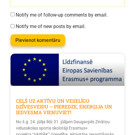
Notify me of follow-up comments by email.
Notify me of new posts by email.
CEĻŠ UZ AKTĪVU UN VESELĪGU
DZĪVESVEIDU – PIEREDZE, ENERĢIJA UN
IEDVESMA VIENUVIET!
No š.g. 24. jūlija līdz 31. jūlijam Daugavpils Zinātņu
vidusskolas sporta skolotāji Erasmus+
projekta “VAIRĀK” (Veselība, Aktivitāte, Iesaistīšanās,