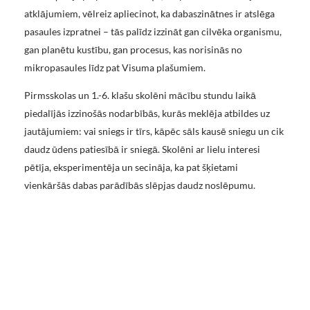
atklājumiem, vēlreiz apliecinot, ka dabaszinātnes ir atslēga
pasaules izpratnei – tās palīdz izzināt gan cilvēka organismu,
gan planētu kustību, gan procesus, kas norisinās no
mikropasaules līdz pat Visuma plašumiem.
Pirmsskolas un 1.-6. klašu skolēni mācību stundu laikā
piedalījās izzinošās nodarbībās, kurās meklēja atbildes uz
jautājumiem: vai sniegs ir tīrs, kāpēc sāls kausē sniegu un cik
daudz ūdens patiesībā ir sniegā. Skolēni ar lielu interesi
pētīja, eksperimentēja un secināja, ka pat šķietami
vienkāršās dabas parādībās slēpjas daudz noslēpumu.