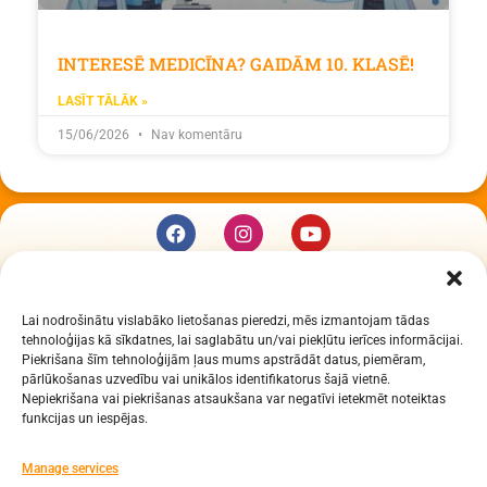
INTERESĒ MEDICĪNA? GAIDĀM 10. KLASĒ!
LASĪT TĀLĀK »
15/06/2026
Nav komentāru
KUR MĒS ESAM
Lai nodrošinātu vislabāko lietošanas pieredzi, mēs izmantojam tādas
Daugavpils Zinātņu vidusskola
tehnoloģijas kā sīkdatnes, lai saglabātu un/vai piekļūtu ierīces informācijai.
Raiņa iela 30, Daugavpils, LV-5401
Piekrišana šīm tehnoloģijām ļaus mums apstrādāt datus, piemēram,
Reģ. Nr. 2713903513 (IZM)
pārlūkošanas uzvedību vai unikālos identifikatorus šajā vietnē.
Nepiekrišana vai piekrišanas atsaukšana var negatīvi ietekmēt noteiktas
Daugavpils valstspilsētas pašvaldība 90000077325
funkcijas un iespējas.
KONTAKTI
Manage services