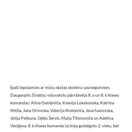
Īpaši lepojamies ar mūsu skolas skolēnu sasniegumiem.
Daugavpils Zinātņu vidusskolu pārstāvēja 8. a un 8. b klases
komandas: Alīna Daņiļeviča, Ksenija Lukašonoka, Katrīna
Nitiša, Jana Orlovska, Valerija Rodzeviča, Jeva Ivanovska,
Jūlija Petkune, Gļebs Šersts, Maija Tihonoviča un Adelina
Vasiļjeva. 8. b klases komanda izcīnīja godalgoto 2. vietu, bet