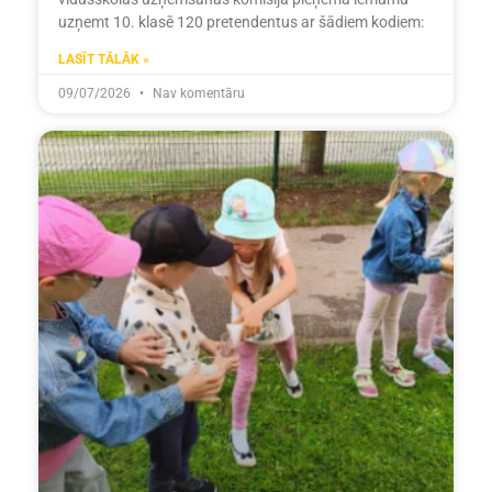
uzņemt 10. klasē 120 pretendentus ar šādiem kodiem:
LASĪT TĀLĀK »
09/07/2026
Nav komentāru