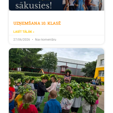
UZŅEMŠANA 10. KLASĒ
LASĪT TĀLĀK »
27/06/2026
Nav komentāru