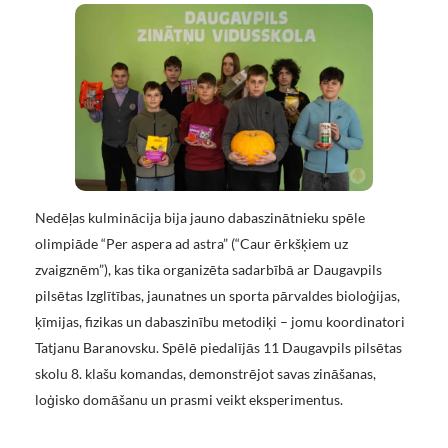
Nedēļas kulminācija bija jauno dabaszinātnieku spēle
olimpiāde “Per aspera ad astra” (“Caur ērkšķiem uz
zvaigznēm”), kas tika organizēta sadarbībā ar Daugavpils
pilsētas Izglītības, jaunatnes un sporta pārvaldes bioloģijas,
ķīmijas, fizikas un dabaszinību metodiķi – jomu koordinatori
Tatjanu Baranovsku. Spēlē piedalījās 11 Daugavpils pilsētas
skolu 8. klašu komandas, demonstrējot savas zināšanas,
loģisko domāšanu un prasmi veikt eksperimentus.