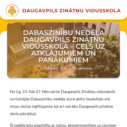
DABASZINĪBU NEDĒĻA
DAUGAVPILS ZINĀTŅU
VIDUSSKOLĀ – CEĻŠ UZ
ATKLĀJUMIEM UN
PANĀKUMIEM
27 februāris, 2026
no comments
No š.g. 23. līdz 27. februārim Daugavpils Zinātņu vidusskolā
norisinājās Dabaszinību nedēļa, kurā aktīvi iesaistījās visi
mūsu skolas izglītojamie, kā arī vairāku Daugavpils pilsētas
skolu pārstāvji.
Šī nedēļa bija piepildīta ar izziņu, eksperimentiem un jauniem