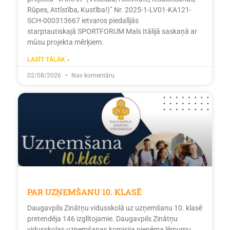
Rūpes, Attīstība, Kustība!)” Nr. 2025-1-LV01-KA121-
SCH-000313667 ietvaros piedalījās
starptautiskajā SPORTFORUM Mals Itālijā saskaņā ar
mūsu projekta mērķiem.
LASĪT TĀLĀK »
02/08/2026
Nav komentāru
PAR UZŅEMŠANU 10. KLASĒ
Daugavpils Zinātņu vidusskolā uz uzņemšanu 10. klasē
pretendēja 146 izglītojamie. Daugavpils Zinātņu
vidusskolas uzņemšanas komisija pieņēma lēmumu