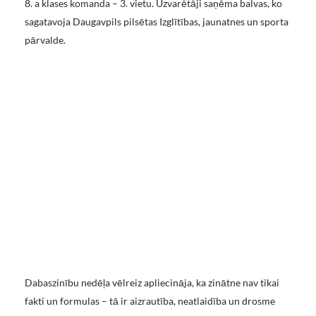
8. a klases komanda – 3. vietu. Uzvarētāji saņēma balvas, ko
sagatavoja Daugavpils pilsētas Izglītības, jaunatnes un sporta
pārvalde.
Dabaszinību nedēļa vēlreiz apliecināja, ka zinātne nav tikai
fakti un formulas – tā ir aizrautība, neatlaidība un drosme