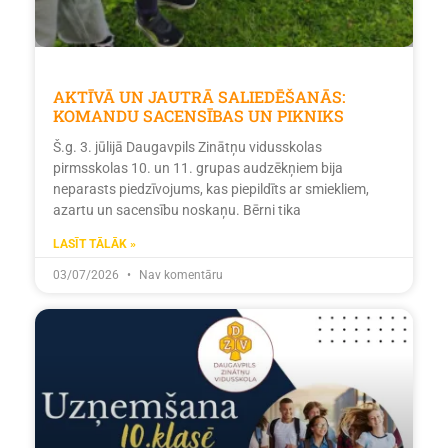
AKTĪVĀ UN JAUTRĀ SALIEDĒŠANĀS:
KOMANDU SACENSĪBAS UN PIKNIKS
Š.g. 3. jūlijā Daugavpils Zinātņu vidusskolas
pirmsskolas 10. un 11. grupas audzēkņiem bija
neparasts piedzīvojums, kas piepildīts ar smiekliem,
azartu un sacensību noskaņu. Bērni tika
LASĪT TĀLĀK »
03/07/2026
Nav komentāru