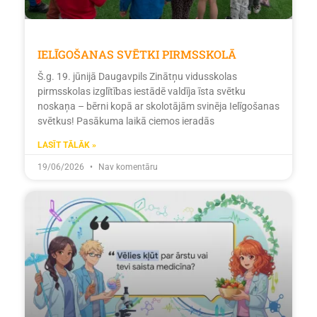
IELĪGOŠANAS SVĒTKI PIRMSSKOLĀ
Š.g. 19. jūnijā Daugavpils Zinātņu vidusskolas
pirmsskolas izglītības iestādē valdīja īsta svētku
noskaņa – bērni kopā ar skolotājām svinēja Ielīgošanas
svētkus! Pasākuma laikā ciemos ieradās
LASĪT TĀLĀK »
19/06/2026
Nav komentāru