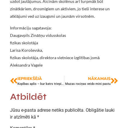
uzdot jautājumus. Aicinām skolēnus arī turpmāk būt
zinātkāriem, drosmīgiem un aktīviem, jo tieši interese un
atklājumi ved uz izaugsmi un jaunām virsotnēm.
Informāciju sagatavoja:
Daugavpils Zinātņu vidusskolas
fizikas skolotāja
Larisa Koroševska,
fizikas skolotāja, direktora vietniece izglītības jomā
Aleksandra Vagele
IEPRIEKŠĒJĀ
NĀKAMAIS
Kopības aplis – kur katrs triepiens ir svarīgs
Mazas rociņas veido mini pastu
Atbildēt
Jūsu e-pasta adrese netiks publicēta.
Obligātie lauki
ir atzīmēti kā
*