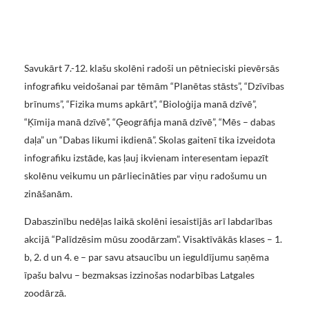
Savukārt 7.-12. klašu skolēni radoši un pētnieciski pievērsās
infografiku veidošanai par tēmām “Planētas stāsts”, “Dzīvības
brīnums”, “Fizika mums apkārt”, “Bioloģija manā dzīvē”,
“Ķīmija manā dzīvē”, “Ģeogrāfija manā dzīvē”, “Mēs – dabas
daļa” un “Dabas likumi ikdienā”. Skolas gaitenī tika izveidota
infografiku izstāde, kas ļauj ikvienam interesentam iepazīt
skolēnu veikumu un pārliecināties par viņu radošumu un
zināšanām.
Dabaszinību nedēļas laikā skolēni iesaistījās arī labdarības
akcijā “Palīdzēsim mūsu zoodārzam”. Visaktīvākās klases – 1.
b, 2. d un 4. e – par savu atsaucību un ieguldījumu saņēma
īpašu balvu – bezmaksas izzinošas nodarbības Latgales
zoodārzā.