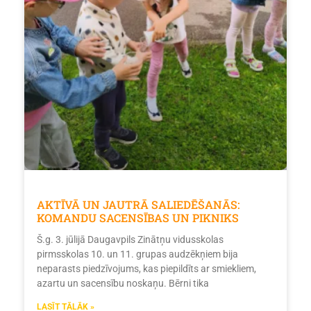
AKTĪVĀ UN JAUTRĀ SALIEDĒŠANĀS:
KOMANDU SACENSĪBAS UN PIKNIKS
Š.g. 3. jūlijā Daugavpils Zinātņu vidusskolas
pirmsskolas 10. un 11. grupas audzēkņiem bija
neparasts piedzīvojums, kas piepildīts ar smiekliem,
azartu un sacensību noskaņu. Bērni tika
LASĪT TĀLĀK »