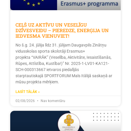
CEĻŠ UZ AKTĪVU UN VESELĪGU
DZĪVESVEIDU – PIEREDZE, ENERĢIJA UN
IEDVESMA VIENUVIET!
No š.g. 24. jūlija līdz 31. jūlijam Daugavpils Zinātņu
vidusskolas sporta skolotāji Erasmus+
projekta “VAIRĀK” (Veselība, Aktivitāte, Iesaistīšanās,
Rūpes, Attīstība, Kustība!)” Nr. 2025-1-LV01-KA121-
SCH-000313667 ietvaros piedalījās
starptautiskajā SPORTFORUM Mals Itālijā saskaņā ar
mūsu projekta mērķiem.
LASĪT TĀLĀK »
02/08/2026
Nav komentāru