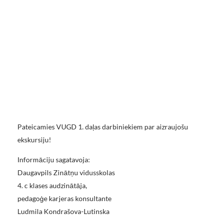
Pateicamies VUGD 1. daļas darbiniekiem par aizraujošu
ekskursiju!
Informāciju sagatavoja:
Daugavpils Zinātņu vidusskolas
4. c klases audzinātāja,
pedagoģe karjeras konsultante
Ludmila Kondrašova-Lutinska