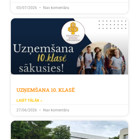
03/07/2026
Nav komentāru
UZŅEMŠANA 10. KLASĒ
LASĪT TĀLĀK »
27/06/2026
Nav komentāru