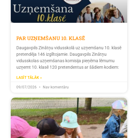
PAR UZŅEMŠANU 10. KLASĒ
Daugavpils Zinātņu vidusskolā uz uzņemšanu 10. klasē
pretendēja 146 izglītojamie. Daugavpils Zinātņu
vidusskolas uzņemšanas komisija pieņēma lēmumu
uzņemt 10. klasē 120 pretendentus ar šādiem kodiem:
LASĪT TĀLĀK »
09/07/2026
Nav komentāru