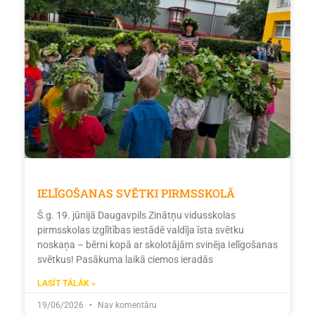
IELĪGOŠANAS SVĒTKI PIRMSSKOLĀ
Š.g. 19. jūnijā Daugavpils Zinātņu vidusskolas
pirmsskolas izglītības iestādē valdīja īsta svētku
noskaņa – bērni kopā ar skolotājām svinēja Ielīgošanas
svētkus! Pasākuma laikā ciemos ieradās
LASĪT TĀLĀK »
19/06/2026
Nav komentāru