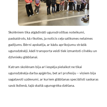
Skolēniem tika atgādināti ugunsdrošības noteikumi,
paskaidrots, kā rīkoties, ja noticis ceļa satiksmes nelaimes
gadījums. Bērni apskatīja, ar kādu aprīkojumu strādā
ugunsdzēsēji, kādi transporta veidi tiek izmantoti cilvēku un
dzīvnieku glābšanai.
Katram skolēnam bija arī iespēja pielaikot ne tikai
ugunsdzēsēja darba apģērbu, bet arī profesiju – viņiem bija
sagatavoti uzdevumi, ar kuriem glābšanas speciālisti saskaras
savā ikdienā, tajā skaitā ugunsgrēka dzēšana.