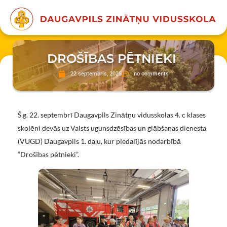
DROŠĪBAS PĒTNIEKI
22 septembris, 2025
no comments
Š.g. 22. septembrī Daugavpils Zinātņu vidusskolas 4. c klases
skolēni devās uz Valsts ugunsdzēsības un glābšanas dienesta
(VUGD) Daugavpils 1. daļu, kur piedalījās nodarbībā
“Drošības pētnieki”.