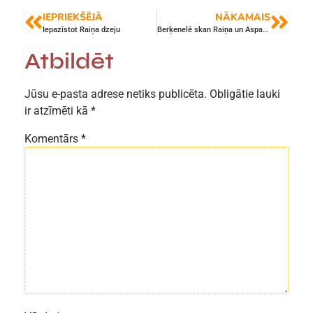
IEPRIEKŠĒJĀ
NĀKAMAIS
Iepazīstot Raiņa dzeju
Berķenelē skan Raiņa un Aspazijas dzeja
Atbildēt
Jūsu e-pasta adrese netiks publicēta.
Obligātie lauki
ir atzīmēti kā
*
Komentārs
*