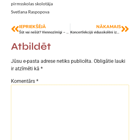
pirmsskolas skolotāja
Svetlana Raspopova
IEPRIEKŠĒJĀ
NĀKAMAIS
Šūt vai nešūt? Viennozīmīgi – šūt!
Koncertlekcijā vidusskolēni izzina autortiesību pasauli
Atbildēt
Jūsu e-pasta adrese netiks publicēta.
Obligātie lauki
ir atzīmēti kā
*
Komentārs
*