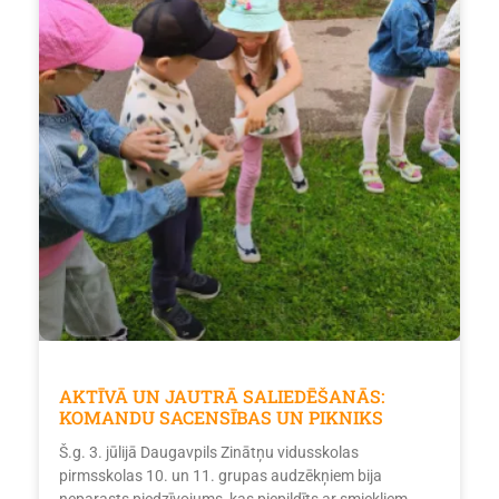
AKTĪVĀ UN JAUTRĀ SALIEDĒŠANĀS:
KOMANDU SACENSĪBAS UN PIKNIKS
Š.g. 3. jūlijā Daugavpils Zinātņu vidusskolas
pirmsskolas 10. un 11. grupas audzēkņiem bija
neparasts piedzīvojums, kas piepildīts ar smiekliem,