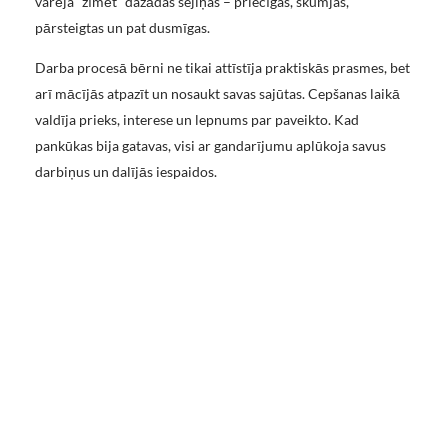
varēja “zīmēt” dažādas sejiņas – priecīgas, skumjas,
pārsteigtas un pat dusmīgas.
Darba procesā bērni ne tikai attīstīja praktiskās prasmes, bet
arī mācījās atpazīt un nosaukt savas sajūtas. Cepšanas laikā
valdīja prieks, interese un lepnums par paveikto. Kad
pankūkas bija gatavas, visi ar gandarījumu aplūkoja savus
darbiņus un dalījās iespaidos.