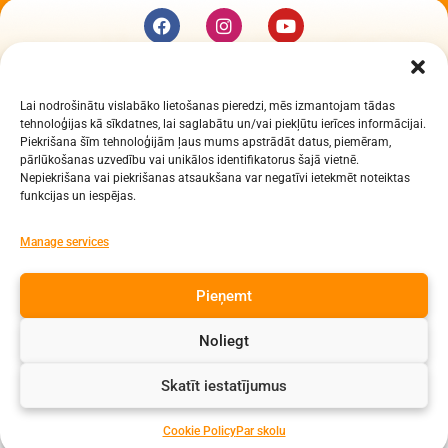
KUR MĒS ESAM
Lai nodrošinātu vislabāko lietošanas pieredzi, mēs izmantojam tādas
Daugavpils Zinātņu vidusskola
tehnoloģijas kā sīkdatnes, lai saglabātu un/vai piekļūtu ierīces informācijai.
Raiņa iela 30, Daugavpils, LV-5401
Piekrišana šīm tehnoloģijām ļaus mums apstrādāt datus, piemēram,
Reģ. Nr. 2713903513 (IZM)
pārlūkošanas uzvedību vai unikālos identifikatorus šajā vietnē.
Nepiekrišana vai piekrišanas atsaukšana var negatīvi ietekmēt noteiktas
Daugavpils valstspilsētas pašvaldība 90000077325
funkcijas un iespējas.
KONTAKTI
Manage services
e-pasts: dzv@daugavpils.edu.lv
Pieņemt
tālr. Direktors: 65423030,
Lietvedis: 65421923
Noliegt
Visas tiesības aizsargātas
Skatīt iestatījumus
Cookie Policy
Par skolu