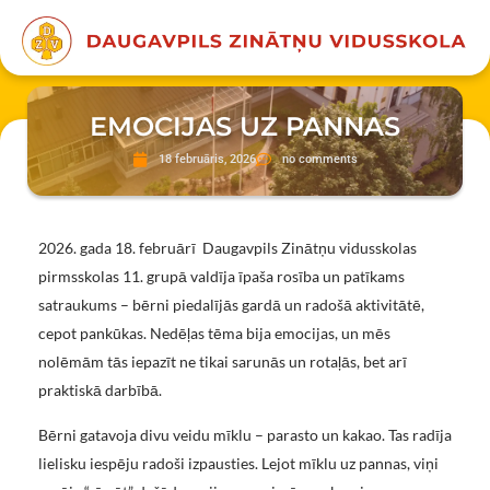
EMOCIJAS UZ PANNAS
18 februāris, 2026
no comments
2026. gada 18. februārī Daugavpils Zinātņu vidusskolas
pirmsskolas 11. grupā valdīja īpaša rosība un patīkams
satraukums – bērni piedalījās gardā un radošā aktivitātē,
cepot pankūkas. Nedēļas tēma bija emocijas, un mēs
nolēmām tās iepazīt ne tikai sarunās un rotaļās, bet arī
praktiskā darbībā.
Bērni gatavoja divu veidu mīklu – parasto un kakao. Tas radīja
lielisku iespēju radoši izpausties. Lejot mīklu uz pannas, viņi