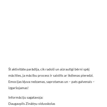
Šī aktivitāte parādīja, cik radoši un aizrautīgi bērni spēj
mācīties, ja mācību process ir saistīts ar ikdienas pieredzi.
Emocijas kļuva redzamas, saprotamas un – pats galvenais –
izgaršojamas!
Informāciju sagatavoja:
Daugavpils Zinātņu vidusskolas