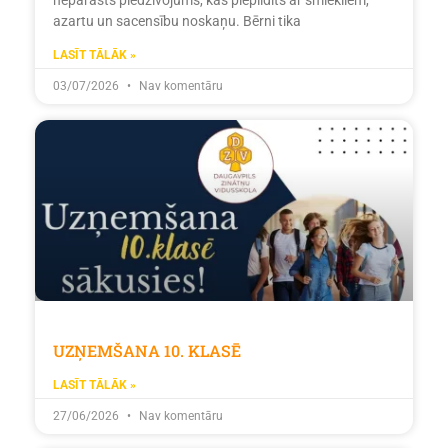
azartu un sacensību noskaņu. Bērni tika
LASĪT TĀLĀK »
03/07/2026
Nav komentāru
UZŅEMŠANA 10. KLASĒ
LASĪT TĀLĀK »
27/06/2026
Nav komentāru