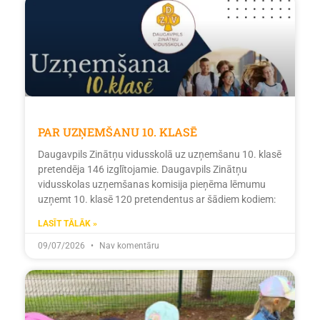
PAR UZŅEMŠANU 10. KLASĒ
Daugavpils Zinātņu vidusskolā uz uzņemšanu 10. klasē
pretendēja 146 izglītojamie. Daugavpils Zinātņu
vidusskolas uzņemšanas komisija pieņēma lēmumu
uzņemt 10. klasē 120 pretendentus ar šādiem kodiem:
LASĪT TĀLĀK »
09/07/2026
Nav komentāru