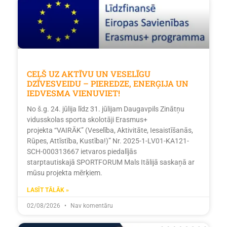
CEĻŠ UZ AKTĪVU UN VESELĪGU
DZĪVESVEIDU – PIEREDZE, ENERĢIJA UN
IEDVESMA VIENUVIET!
No š.g. 24. jūlija līdz 31. jūlijam Daugavpils Zinātņu
vidusskolas sporta skolotāji Erasmus+
projekta “VAIRĀK” (Veselība, Aktivitāte, Iesaistīšanās,
Rūpes, Attīstība, Kustība!)” Nr. 2025-1-LV01-KA121-
SCH-000313667 ietvaros piedalījās
starptautiskajā SPORTFORUM Mals Itālijā saskaņā ar
mūsu projekta mērķiem.
LASĪT TĀLĀK »
02/08/2026
Nav komentāru