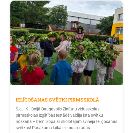
IELĪGOŠANAS SVĒTKI PIRMSSKOLĀ
Š.g. 19. jūnijā Daugavpils Zinātņu vidusskolas
pirmsskolas izglītības iestādē valdīja īsta svētku
noskaņa – bērni kopā ar skolotājām svinēja Ielīgošanas
svētkus! Pasākuma laikā ciemos ieradās