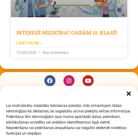
INTERESĒ MEDICĪNA? GAIDĀM 10. KLASĒ!
LASĪT TĀLĀK »
15/06/2026
Nav komentāru
KUR MĒS ESAM
Lai nodrošinātu vislabāko lietošanas pieredzi, mēs izmantojam tādas
Daugavpils Zinātņu vidusskola
tehnoloģijas kā sīkdatnes, lai saglabātu un/vai piekļūtu ierīces informācijai.
Raiņa iela 30, Daugavpils, LV-5401
Piekrišana šīm tehnoloģijām ļaus mums apstrādāt datus, piemēram,
Reģ. Nr. 2713903513 (IZM)
pārlūkošanas uzvedību vai unikālos identifikatorus šajā vietnē.
Nepiekrišana vai piekrišanas atsaukšana var negatīvi ietekmēt noteiktas
Daugavpils valstspilsētas pašvaldība 90000077325
funkcijas un iespējas.