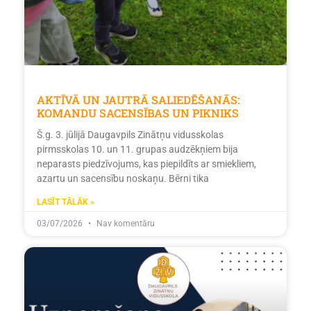
AKTĪVĀ UN JAUTRĀ SALIEDĒŠANĀS:
KOMANDU SACENSĪBAS UN PIKNIKS
Š.g. 3. jūlijā Daugavpils Zinātņu vidusskolas
pirmsskolas 10. un 11. grupas audzēkņiem bija
neparasts piedzīvojums, kas piepildīts ar smiekliem,
azartu un sacensību noskaņu. Bērni tika
LASĪT TĀLĀK »
03/07/2026
Nav komentāru