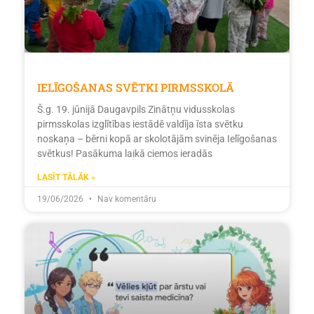
IELĪGOŠANAS SVĒTKI PIRMSSKOLĀ
Š.g. 19. jūnijā Daugavpils Zinātņu vidusskolas
pirmsskolas izglītības iestādē valdīja īsta svētku
noskaņa – bērni kopā ar skolotājām svinēja Ielīgošanas
svētkus! Pasākuma laikā ciemos ieradās
LASĪT TĀLĀK »
19/06/2026
Nav komentāru