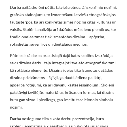
Darba gaitā skolēni pētīja latviešu etnogrāfisko zīmju nozīmi,
grafisko atainojumu, to izmantošanu latviešu etnogrāfiskajos
tautastērpos, kā arī konkrētās zīmes nozīmi citās kultūrās un
valstīs. Skolēni analizēja arī dažādus mūsdienu piemērus, kur
tradicionālās zīmes tiek izmantotas dizainā – apģērbā,
rotaslietās, suvenīros un digitālajos medijos.
Pētnieciskā darba praktiskajā daļā katrs skolēns izstrādāja
savu dizaina darbu, tajā integrējot izvēlēto etnogrāfisko zīmi
kā rotājošo elementu. Dizaina idejas tika īstenotas dažādos
dizaina priekšmetos – šķīvji, galdauti, ēdiena paliktņi,
apģērba rotājumi, kā arī dāvanu kastes iesaiņojumi. Skolēni
patstāvīgi izvēlējās materiālus, krāsas un formas, lai dizains
būtu gan vizuāli pievilcīgs, gan izceltu tradicionālo simbolu
nozīmi.
Darba noslēgumā tika rīkota darbu prezentācija, kurā
skolēni iepazīstināja klasesbiedrus un skolotājus ar savu