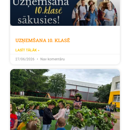
UZŅEMŠANA 10. KLASĒ
LASĪT TĀLĀK »
27/06/2026
Nav komentāru