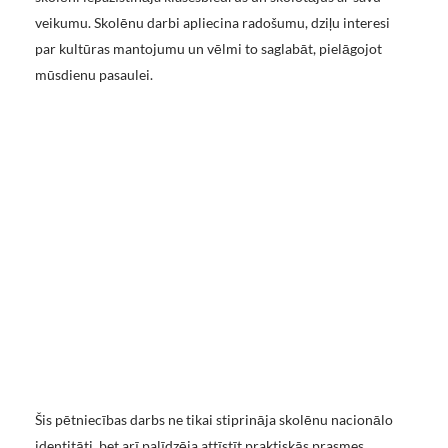
veikumu. Skolēnu darbi apliecina radošumu, dziļu interesi
par kultūras mantojumu un vēlmi to saglabāt, pielāgojot
mūsdienu pasaulei.
Šis pētniecības darbs ne tikai stiprināja skolēnu nacionālo
identitāti, bet arī palīdzēja attīstīt praktiskās prasmes