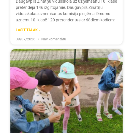
Daugavpils Zinātņu vidusskolā uz uzņemšanu 10. klasē
pretendēja 146 izglītojamie. Daugavpils Zinātņu
vidusskolas uzņemšanas komisija pieņēma lēmumu
uzņemt 10. klasē 120 pretendentus ar šādiem kodiem:
LASĪT TĀLĀK »
09/07/2026
Nav komentāru