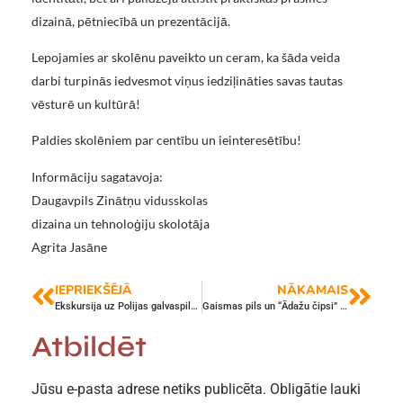
dizainā, pētniecībā un prezentācijā.
Lepojamies ar skolēnu paveikto un ceram, ka šāda veida
darbi turpinās iedvesmot viņus iedziļināties savas tautas
vēsturē un kultūrā!
Paldies skolēniem par centību un ieinteresētību!
Informāciju sagatavoja:
Daugavpils Zinātņu vidusskolas
dizaina un tehnoloģiju skolotāja
Agrita Jasāne
IEPRIEKŠĒJĀ
NĀKAMAIS
Ekskursija uz Polijas galvaspilsētu Varšavu
Gaismas pils un “Ādažu čipsi” – atklājam noslēpumus
Atbildēt
Jūsu e-pasta adrese netiks publicēta.
Obligātie lauki