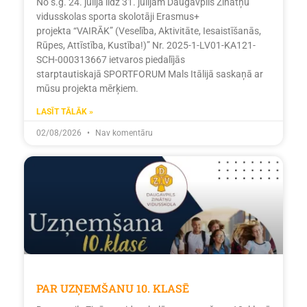
No š.g. 24. jūlija līdz 31. jūlijam Daugavpils Zinātņu
vidusskolas sporta skolotāji Erasmus+
projekta “VAIRĀK” (Veselība, Aktivitāte, Iesaistīšanās,
Rūpes, Attīstība, Kustība!)” Nr. 2025-1-LV01-KA121-
SCH-000313667 ietvaros piedalījās
starptautiskajā SPORTFORUM Mals Itālijā saskaņā ar
mūsu projekta mērķiem.
LASĪT TĀLĀK »
02/08/2026
Nav komentāru
PAR UZŅEMŠANU 10. KLASĒ