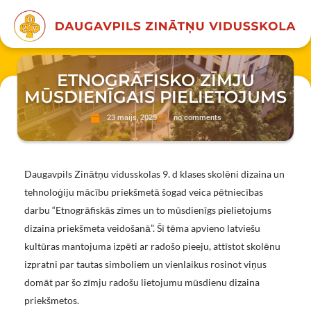
ETNOGRĀFISKO ZĪMJU
MŪSDIENĪGAIS PIELIETOJUMS
23 maijs, 2025
no comments
Daugavpils Zinātņu vidusskolas 9. d klases skolēni dizaina un
tehnoloģiju mācību priekšmetā šogad veica pētniecības
darbu “Etnogrāfiskās zīmes un to mūsdienīgs pielietojums
dizaina priekšmeta veidošanā”. Šī tēma apvieno latviešu
kultūras mantojuma izpēti ar radošo pieeju, attīstot skolēnu
izpratni par tautas simboliem un vienlaikus rosinot viņus
domāt par šo zīmju radošu lietojumu mūsdienu dizaina
priekšmetos.