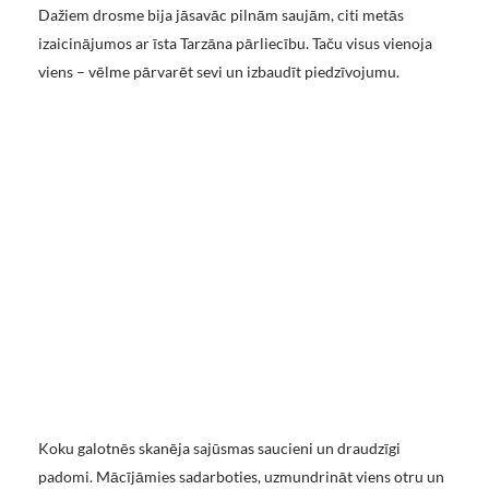
Dažiem drosme bija jāsavāc pilnām saujām, citi metās
izaicinājumos ar īsta Tarzāna pārliecību. Taču visus vienoja
viens – vēlme pārvarēt sevi un izbaudīt piedzīvojumu.
Koku galotnēs skanēja sajūsmas saucieni un draudzīgi
padomi. Mācījāmies sadarboties, uzmundrināt viens otru un