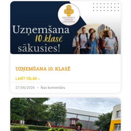
UZŅEMŠANA 10. KLASĒ
LASĪT TĀLĀK »
27/06/2026
Nav komentāru