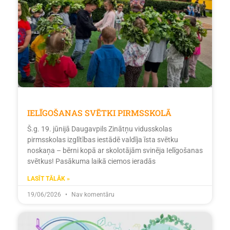
IELĪGOŠANAS SVĒTKI PIRMSSKOLĀ
Š.g. 19. jūnijā Daugavpils Zinātņu vidusskolas
pirmsskolas izglītības iestādē valdīja īsta svētku
noskaņa – bērni kopā ar skolotājām svinēja Ielīgošanas
svētkus! Pasākuma laikā ciemos ieradās
LASĪT TĀLĀK »
19/06/2026
Nav komentāru