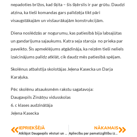
nepadoties brīžos, kad šķita – šis šķērslis ir par grūtu. Daudzi
atzina, ka tieši komandas gars palīdzēja tikt pāri
visaugstākajām un visšaurākajām konstrukcijām.
Diena noslēdzās ar nogurumu, kas patiesībā bija labsajūtas
un gandarījuma sajaukums. Katra seja staroja no prieka par
paveikto. Šis apmeklējums atgādināja, ka reizēm tieši neliels
izaicinājums palīdz atklāt, cik daudz mēs patiesībā spējam.
Skolēnus atbalstīja skolotājas Jeļena Kasecka un Darja
Karaļuka.
Pēc skolēnu atsauksmēm rakstu sagatavoja:
Daugavpils Zinātņu vidusskolas
6. c klases audzinātāja
Jeļena Kasecka
IEPRIEKŠĒJĀ
NĀKAMAIS
Atklājot Daugavpils vēsturi un skaistumu
Apliecību par pamatizglītību izsniegšanas ceremonija