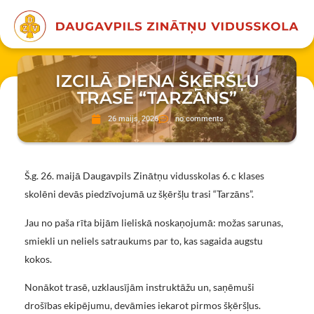
IZCILĀ DIENA ŠĶĒRŠĻU
TRASĒ “TARZĀNS”
26 maijs, 2026
no comments
Š.g. 26. maijā Daugavpils Zinātņu vidusskolas 6. c klases
skolēni devās piedzīvojumā uz šķēršļu trasi “Tarzāns”.
Jau no paša rīta bijām lieliskā noskaņojumā: možas sarunas,
smiekli un neliels satraukums par to, kas sagaida augstu
kokos.
Nonākot trasē, uzklausījām instruktāžu un, saņēmuši
drošības ekipējumu, devāmies iekarot pirmos šķēršļus.