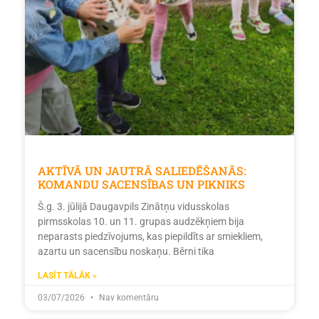
AKTĪVĀ UN JAUTRĀ SALIEDĒŠANĀS:
KOMANDU SACENSĪBAS UN PIKNIKS
Š.g. 3. jūlijā Daugavpils Zinātņu vidusskolas
pirmsskolas 10. un 11. grupas audzēkņiem bija
neparasts piedzīvojums, kas piepildīts ar smiekliem,
azartu un sacensību noskaņu. Bērni tika
LASĪT TĀLĀK »
03/07/2026
Nav komentāru