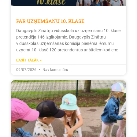
PAR UZŅEMŠANU 10. KLASĒ
Daugavpils Zinātņu vidusskolā uz uzņemšanu 10. klasē
pretendēja 146 izglītojamie. Daugavpils Zinātņu
vidusskolas uzņemšanas komisija pieņēma lēmumu
uzņemt 10. klasē 120 pretendentus ar šādiem kodiem:
LASĪT TĀLĀK »
09/07/2026
Nav komentāru