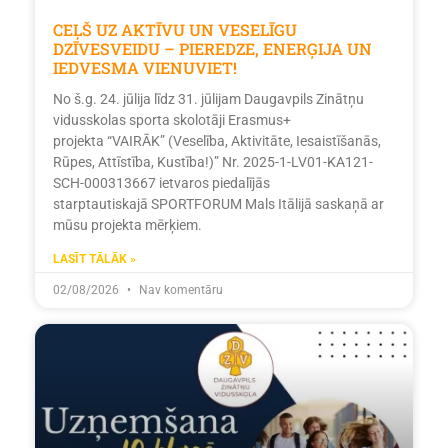
CEĻŠ UZ AKTĪVU UN VESELĪGU
DZĪVESVEIDU – PIEREDZE, ENERĢIJA UN
IEDVESMA VIENUVIET!
No š.g. 24. jūlija līdz 31. jūlijam Daugavpils Zinātņu
vidusskolas sporta skolotāji Erasmus+
projekta “VAIRĀK” (Veselība, Aktivitāte, Iesaistīšanās,
Rūpes, Attīstība, Kustība!)” Nr. 2025-1-LV01-KA121-
SCH-000313667 ietvaros piedalījās
starptautiskajā SPORTFORUM Mals Itālijā saskaņā ar
mūsu projekta mērķiem.
LASĪT TĀLĀK »
02/08/2026
Nav komentāru