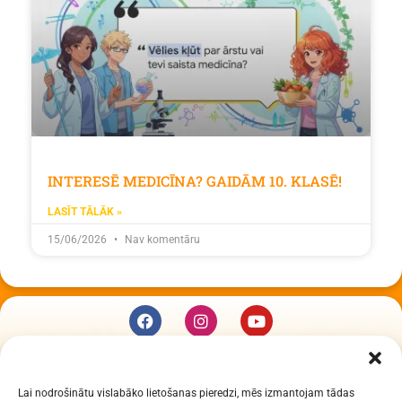
INTERESĒ MEDICĪNA? GAIDĀM 10. KLASĒ!
LASĪT TĀLĀK »
15/06/2026
Nav komentāru
KUR MĒS ESAM
Lai nodrošinātu vislabāko lietošanas pieredzi, mēs izmantojam tādas
Daugavpils Zinātņu vidusskola