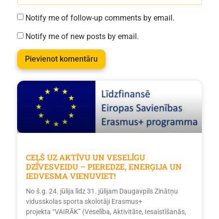
Notify me of follow-up comments by email.
Notify me of new posts by email.
CEĻŠ UZ AKTĪVU UN VESELĪGU
DZĪVESVEIDU – PIEREDZE, ENERĢIJA UN
IEDVESMA VIENUVIET!
No š.g. 24. jūlija līdz 31. jūlijam Daugavpils Zinātņu
vidusskolas sporta skolotāji Erasmus+
projekta “VAIRĀK” (Veselība, Aktivitāte, Iesaistīšanās,