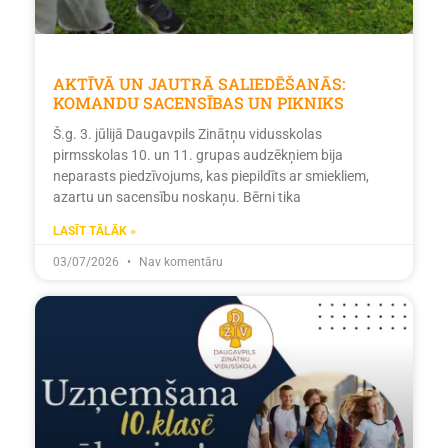
AKTĪVĀ UN JAUTRĀ SALIEDĒŠANĀS:
KOMANDU SACENSĪBAS UN PIKNIKS
Š.g. 3. jūlijā Daugavpils Zinātņu vidusskolas
pirmsskolas 10. un 11. grupas audzēkņiem bija
neparasts piedzīvojums, kas piepildīts ar smiekliem,
azartu un sacensību noskaņu. Bērni tika
LASĪT TĀLĀK »
03/07/2026
Nav komentāru