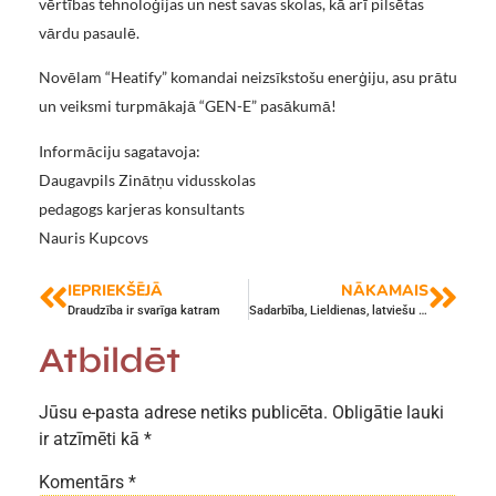
vērtības tehnoloģijas un nest savas skolas, kā arī pilsētas
vārdu pasaulē.
Novēlam “Heatify” komandai neizsīkstošu enerģiju, asu prātu
un veiksmi turpmākajā “GEN-E” pasākumā!
Informāciju sagatavoja:
Daugavpils Zinātņu vidusskolas
pedagogs karjeras konsultants
Nauris Kupcovs
IEPRIEKŠĒJĀ
NĀKAMAIS
Draudzība ir svarīga katram
Sadarbība, Lieldienas, latviešu un angļu valoda
Atbildēt
Jūsu e-pasta adrese netiks publicēta.
Obligātie lauki
ir atzīmēti kā
*
Komentārs
*