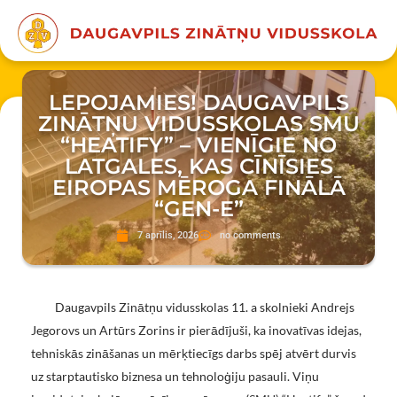
LEPOJAMIES! DAUGAVPILS
ZINĀTŅU VIDUSSKOLAS SMU
“HEATIFY” – VIENĪGIE NO
LATGALES, KAS CĪNĪSIES
EIROPAS MĒROGA FINĀLĀ
“GEN-E”
7 aprīlis, 2026
no comments
Daugavpils Zinātņu vidusskolas 11. a skolnieki Andrejs
Jegorovs un Artūrs Zorins ir pierādījuši, ka inovatīvas idejas,
tehniskās zināšanas un mērķtiecīgs darbs spēj atvērt durvis
uz starptautisko biznesa un tehnoloģiju pasauli. Viņu