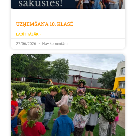
UZŅEMŠANA 10. KLASĒ
LASĪT TĀLĀK »
27/06/2026
Nav komentāru