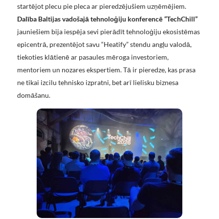
startējot plecu pie pleca ar pieredzējušiem uzņēmējiem.
Dalība Baltijas vadošajā tehnoloģiju konferencē “TechChill”
jauniešiem bija iespēja sevi pierādīt tehnoloģiju ekosistēmas
epicentrā, prezentējot savu “Heatify” stendu angļu valodā,
tiekoties klātienē ar pasaules mēroga investoriem,
mentoriem un nozares ekspertiem. Tā ir pieredze, kas prasa
ne tikai izcilu tehnisko izpratni, bet arī lielisku biznesa
domāšanu.