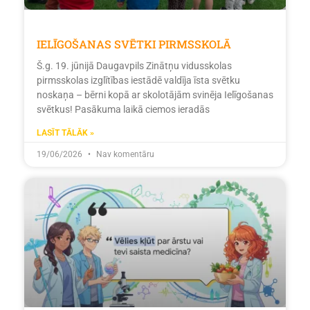
IELĪGOŠANAS SVĒTKI PIRMSSKOLĀ
Š.g. 19. jūnijā Daugavpils Zinātņu vidusskolas
pirmsskolas izglītības iestādē valdīja īsta svētku
noskaņa – bērni kopā ar skolotājām svinēja Ielīgošanas
svētkus! Pasākuma laikā ciemos ieradās
LASĪT TĀLĀK »
19/06/2026
Nav komentāru