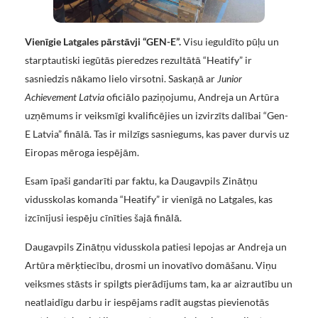
Vienīgie Latgales pārstāvji “GEN-E”.
Visu ieguldīto pūļu un
starptautiski iegūtās pieredzes rezultātā “Heatify” ir
sasniedzis nākamo lielo virsotni. Saskaņā ar
Junior
Achievement Latvia
oficiālo paziņojumu, Andreja un Artūra
uzņēmums ir veiksmīgi kvalificējies un izvirzīts dalībai “Gen-
E Latvia” finālā. Tas ir milzīgs sasniegums, kas paver durvis uz
Eiropas mēroga iespējām.
Esam īpaši gandarīti par faktu, ka Daugavpils Zinātņu
vidusskolas komanda “Heatify” ir vienīgā no Latgales, kas
izcīnījusi iespēju cīnīties šajā finālā.
Daugavpils Zinātņu vidusskola patiesi lepojas ar Andreja un
Artūra mērķtiecību, drosmi un inovatīvo domāšanu. Viņu
veiksmes stāsts ir spilgts pierādījums tam, ka ar aizrautību un
neatlaidīgu darbu ir iespējams radīt augstas pievienotās