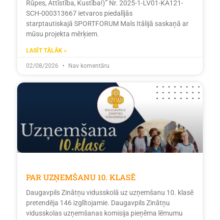
Rūpes, Attīstība, Kustība!)” Nr. 2025-1-LV01-KA121-
SCH-000313667 ietvaros piedalījās
starptautiskajā SPORTFORUM Mals Itālijā saskaņā ar
mūsu projekta mērķiem.
LASĪT TĀLĀK »
02/08/2026
Nav komentāru
PAR UZŅEMŠANU 10. KLASĒ
Daugavpils Zinātņu vidusskolā uz uzņemšanu 10. klasē
pretendēja 146 izglītojamie. Daugavpils Zinātņu
vidusskolas uzņemšanas komisija pieņēma lēmumu