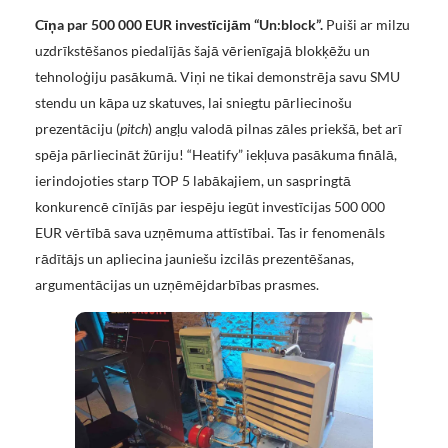
Cīņa par 500 000 EUR investīcijām “Un:block”.
Puiši ar milzu
uzdrīkstēšanos piedalījās šajā vērienīgajā blokķēžu un
tehnoloģiju pasākumā. Viņi ne tikai demonstrēja savu SMU
stendu un kāpa uz skatuves, lai sniegtu pārliecinošu
prezentāciju (
pitch
) angļu valodā pilnas zāles priekšā, bet arī
spēja pārliecināt žūriju! “Heatify” iekļuva pasākuma finālā,
ierindojoties starp TOP 5 labākajiem, un saspringtā
konkurencē cīnījās par iespēju iegūt investīcijas 500 000
EUR vērtībā sava uzņēmuma attīstībai. Tas ir fenomenāls
rādītājs un apliecina jauniešu izcilās prezentēšanas,
argumentācijas un uzņēmējdarbības prasmes.