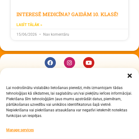
INTERESĒ MEDICĪNA? GAIDĀM 10. KLASĒ!
LASĪT TĀLĀK »
15/06/2026
Nav komentāru
KUR MĒS ESAM
Lai nodrošinātu vislabāko lietošanas pieredzi, mēs izmantojam tādas
Daugavpils Zinātņu vidusskola
tehnoloģijas kā sīkdatnes, lai saglabātu un/vai piekļūtu ierīces informācijai.
Raiņa iela 30, Daugavpils, LV-5401
Piekrišana šīm tehnoloģijām ļaus mums apstrādāt datus, piemēram,
Reģ. Nr. 2713903513 (IZM)
pārlūkošanas uzvedību vai unikālos identifikatorus šajā vietnē.
Nepiekrišana vai piekrišanas atsaukšana var negatīvi ietekmēt noteiktas
Daugavpils valstspilsētas pašvaldība 90000077325
funkcijas un iespējas.
KONTAKTI
Manage services