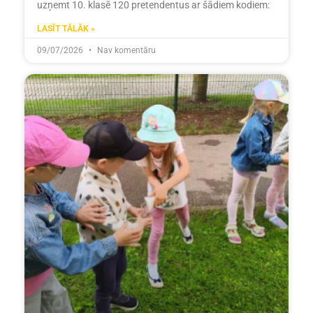
uzņemt 10. klasē 120 pretendentus ar šādiem kodiem:
LASĪT TĀLĀK »
09/07/2026
Nav komentāru