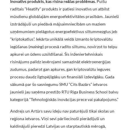
Inovatīvs produkts, kas risina reālas problēmas.
Puišu
radītais “Heatify” produkts ir patiesi inovatīvs un atbilst
mūsdienu globālajām energoefektivitātes prasībām. Jaunieši
izstrādājuši un piedāvā mājsaimniecībām un maziem
uzņēmumiem pielāgotus energoefektīvus siltummezglus jeb
“kriptokatlus”. Iekārta unikālā veidā izmanto kriptovalūtu
iegūšanas (
maining
) procesā radīto siltumu, novirzot to telpu
apkurei un ūdens uzsildīšanai. Šis inženiertehniskais
risinājums palīdz ievērojami samazināt elektroenerģijas
zudumus, padarot gan apkures, gan kriptovalūtu ieguves
procesu daudz ilgtspējīgāku un finansiāli izdevīgāku. Gada
sākumā par šo sasniegumu SMU “Cits Bazārs” ietvaros
jaunieši jau saņēma prestižo RTU Riga Business School balvu
kategorijā “Tehnoloģiskās inovācijas prece vai pakalpojums.”
Andrejs un Artūrs savu ideju nav paturējuši tikai skolas un
reģiona ietvaros. Viņi sevi pārliecinoši pierādījuši un
kaldinājuši pieredzi Latvijas un starptautiskā mērogā,