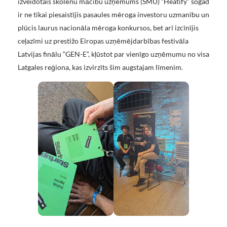
izveidotais skolēnu mācību uzņēmums (SMU) “Heatify” šogad
ir ne tikai piesaistījis pasaules mēroga investoru uzmanību un
plūcis laurus nacionāla mēroga konkursos, bet arī izcīnījis
ceļazīmi uz prestižo Eiropas uzņēmējdarbības festivāla
Latvijas finālu “GEN-E”, kļūstot par vienīgo uzņēmumu no visa
Latgales reģiona, kas izvirzīts šim augstajam līmenim.