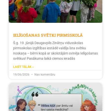
IELĪGOŠANAS SVĒTKI PIRMSSKOLĀ
Š.g. 19. jūnijā Daugavpils Zinātņu vidusskolas
pirmsskolas izglītības iestādē valdīja īsta svētku
noskaņa – bērni kopā ar skolotājām svinēja Ielīgošanas
svētkus! Pasākuma laikā ciemos ieradās
LASĪT TĀLĀK »
19/06/2026
Nav komentāru