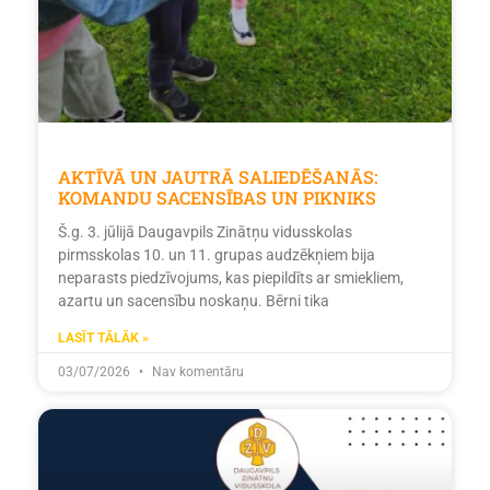
AKTĪVĀ UN JAUTRĀ SALIEDĒŠANĀS:
KOMANDU SACENSĪBAS UN PIKNIKS
Š.g. 3. jūlijā Daugavpils Zinātņu vidusskolas
pirmsskolas 10. un 11. grupas audzēkņiem bija
neparasts piedzīvojums, kas piepildīts ar smiekliem,
azartu un sacensību noskaņu. Bērni tika
LASĪT TĀLĀK »
03/07/2026
Nav komentāru