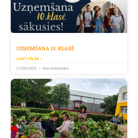
UZŅEMŠANA 10. KLASĒ
LASĪT TĀLĀK »
27/06/2026
Nav komentāru