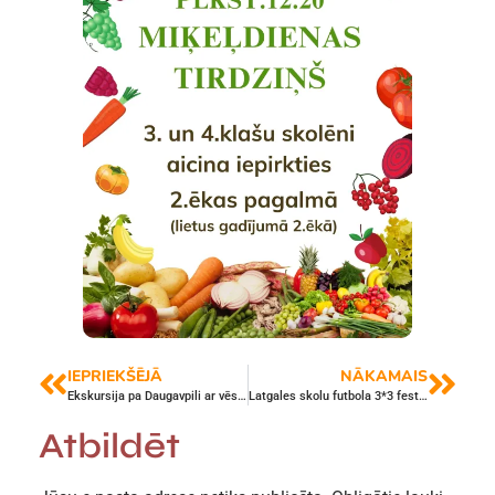
IEPRIEKŠĒJĀ
NĀKAMAIS
Ekskursija pa Daugavpili ar vēsturisko tramvaju
Latgales skolu futbola 3*3 festivāls
Atbildēt