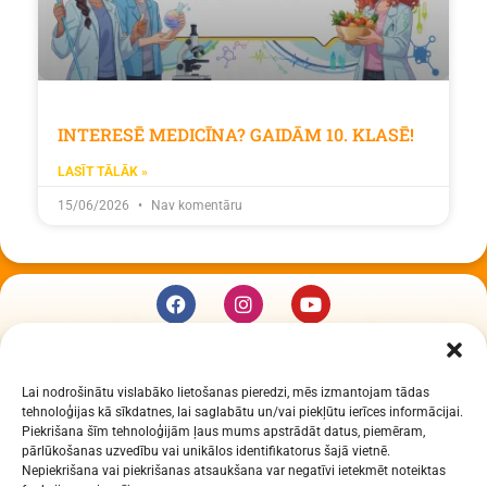
INTERESĒ MEDICĪNA? GAIDĀM 10. KLASĒ!
LASĪT TĀLĀK »
15/06/2026
Nav komentāru
KUR MĒS ESAM
Lai nodrošinātu vislabāko lietošanas pieredzi, mēs izmantojam tādas
Daugavpils Zinātņu vidusskola
tehnoloģijas kā sīkdatnes, lai saglabātu un/vai piekļūtu ierīces informācijai.
Raiņa iela 30, Daugavpils, LV-5401
Piekrišana šīm tehnoloģijām ļaus mums apstrādāt datus, piemēram,
Reģ. Nr. 2713903513 (IZM)
pārlūkošanas uzvedību vai unikālos identifikatorus šajā vietnē.
Nepiekrišana vai piekrišanas atsaukšana var negatīvi ietekmēt noteiktas
Daugavpils valstspilsētas pašvaldība 90000077325