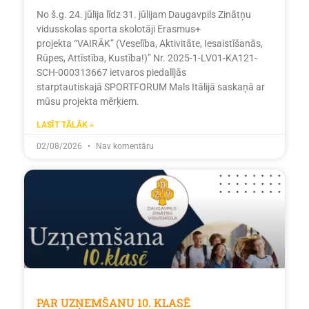
No š.g. 24. jūlija līdz 31. jūlijam Daugavpils Zinātņu
vidusskolas sporta skolotāji Erasmus+
projekta “VAIRĀK” (Veselība, Aktivitāte, Iesaistīšanās,
Rūpes, Attīstība, Kustība!)” Nr. 2025-1-LV01-KA121-
SCH-000313667 ietvaros piedalījās
starptautiskajā SPORTFORUM Mals Itālijā saskaņā ar
mūsu projekta mērķiem.
LASĪT TĀLĀK »
02/08/2026
Nav komentāru
PAR UZŅEMŠANU 10. KLASĒ