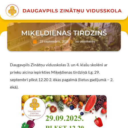
MIĶEĻDIENAS TIRDZIŅŠ
23 septembris, 2025
no comments
Daugavpils Zinātņu vidusskolas 3. un 4. klašu skolēni ar
prieku aicina iepirkties Miķeļdienas tirdziņā š.g. 29.
septembrī plkst.12.20 2. ēkas pagalmā (lietus gadījumā – 2.
ēkā).