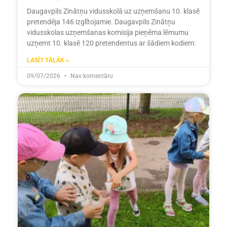
Daugavpils Zinātņu vidusskolā uz uzņemšanu 10. klasē
pretendēja 146 izglītojamie. Daugavpils Zinātņu
vidusskolas uzņemšanas komisija pieņēma lēmumu
uzņemt 10. klasē 120 pretendentus ar šādiem kodiem:
LASĪT TĀLĀK »
09/07/2026
Nav komentāru