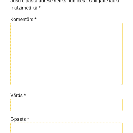
Jūsu e-pasta adrese netiks publicēta.
Obligātie lauki
ir atzīmēti kā
*
Komentārs
*
Vārds
*
E-pasts
*