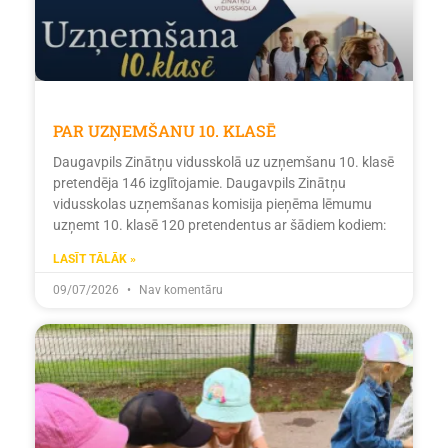
PAR UZŅEMŠANU 10. KLASĒ
Daugavpils Zinātņu vidusskolā uz uzņemšanu 10. klasē
pretendēja 146 izglītojamie. Daugavpils Zinātņu
vidusskolas uzņemšanas komisija pieņēma lēmumu
uzņemt 10. klasē 120 pretendentus ar šādiem kodiem:
LASĪT TĀLĀK »
09/07/2026
Nav komentāru