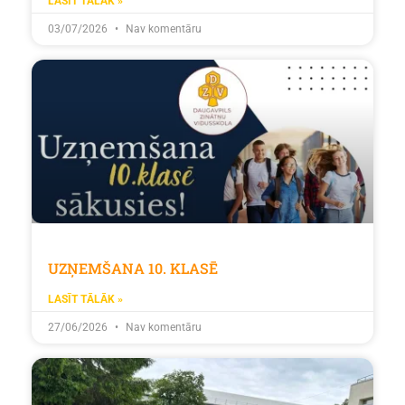
LASĪT TĀLĀK »
03/07/2026
Nav komentāru
UZŅEMŠANA 10. KLASĒ
LASĪT TĀLĀK »
27/06/2026
Nav komentāru