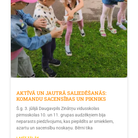
AKTĪVĀ UN JAUTRĀ SALIEDĒŠANĀS:
KOMANDU SACENSĪBAS UN PIKNIKS
Š.g. 3. jūlijā Daugavpils Zinātņu vidusskolas
pirmsskolas 10. un 11. grupas audzēkņiem bija
neparasts piedzīvojums, kas piepildīts ar smiekliem,
azartu un sacensību noskaņu. Bērni tika