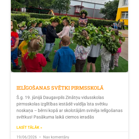
IELĪGOŠANAS SVĒTKI PIRMSSKOLĀ
Š.g. 19. jūnijā Daugavpils Zinātņu vidusskolas
pirmsskolas izglītības iestādē valdīja īsta svētku
noskaņa – bērni kopā ar skolotājām svinēja Ielīgošanas
svētkus! Pasākuma laikā ciemos ieradās
LASĪT TĀLĀK »
19/06/2026
Nav komentāru