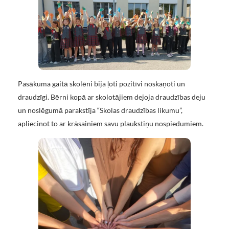
Pasākuma gaitā skolēni bija ļoti pozitīvi noskaņoti un
draudzīgi. Bērni kopā ar skolotājiem dejoja draudzības deju
un noslēgumā parakstīja “Skolas draudzības likumu”,
apliecinot to ar krāsainiem savu plaukstiņu nospiedumiem.