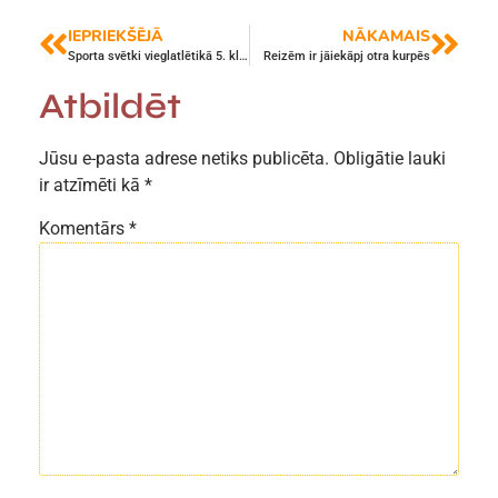
IEPRIEKŠĒJĀ
NĀKAMAIS
Sporta svētki vieglatlētikā 5. klasēm 1. oktobrī
Reizēm ir jāiekāpj otra kurpēs
Atbildēt
Jūsu e-pasta adrese netiks publicēta.
Obligātie lauki
ir atzīmēti kā
*
Komentārs
*