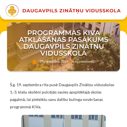
PROGRAMMAS KIVA
ATKLĀŠANAS PASĀKUMS
DAUGAVPILS ZINĀTŅU
VIDUSSKOLĀ
27 septembris, 2024
no comments
Š.g. 19. septembra rīta pusē Daugavpils Zinātņu vidusskolas
1.-3. klašu skolēni pulcējās saules apspīdētajā skolas
pagalmā, lai pieteiktu savu dalību bulinga novēršanas
programmā KiVa.