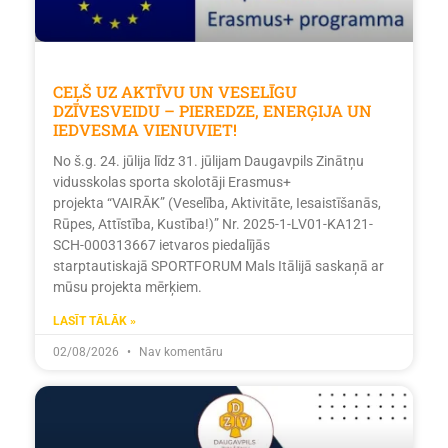
CEĻŠ UZ AKTĪVU UN VESELĪGU
DZĪVESVEIDU – PIEREDZE, ENERĢIJA UN
IEDVESMA VIENUVIET!
No š.g. 24. jūlija līdz 31. jūlijam Daugavpils Zinātņu
vidusskolas sporta skolotāji Erasmus+
projekta “VAIRĀK” (Veselība, Aktivitāte, Iesaistīšanās,
Rūpes, Attīstība, Kustība!)” Nr. 2025-1-LV01-KA121-
SCH-000313667 ietvaros piedalījās
starptautiskajā SPORTFORUM Mals Itālijā saskaņā ar
mūsu projekta mērķiem.
LASĪT TĀLĀK »
02/08/2026
Nav komentāru