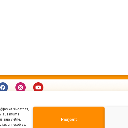
KONTAKTI
ģijas kā sīkdatnes,
e-pasts: dzv@daugavpils.edu.lv
jām ļaus mums
tālr. Direktors: 65423030,
Pieņemt
s šajā vietnē.
ijas un iespējas.
Lietvedis: 65421923