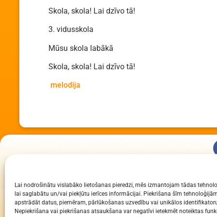
Skola, skola! Lai dzīvo tā!
3. vidusskola
Mūsu skola labākā
Skola, skola! Lai dzīvo tā!
melodija
KUR MĒS ESAM
Lai nodrošinātu vislabāko lietošanas pieredzi, mēs izmantojam tādas tehnolo
Daugavpils Zinātņu vidusskola
lai saglabātu un/vai piekļūtu ierīces informācijai. Piekrišana šīm tehnoloģi
Raiņa iela 30, Daugavpils, LV-5401
apstrādāt datus, piemēram, pārlūkošanas uzvedību vai unikālos identifikatoru
Nepiekrišana vai piekrišanas atsaukšana var negatīvi ietekmēt noteiktas funkc
Reģ. Nr. 2713903513 (IZM)