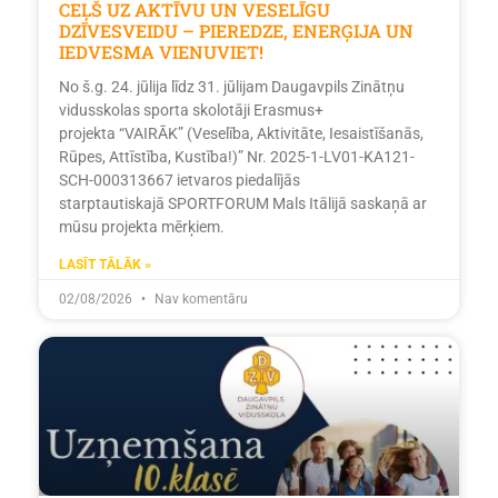
CEĻŠ UZ AKTĪVU UN VESELĪGU
DZĪVESVEIDU – PIEREDZE, ENERĢIJA UN
IEDVESMA VIENUVIET!
No š.g. 24. jūlija līdz 31. jūlijam Daugavpils Zinātņu
vidusskolas sporta skolotāji Erasmus+
projekta “VAIRĀK” (Veselība, Aktivitāte, Iesaistīšanās,
Rūpes, Attīstība, Kustība!)” Nr. 2025-1-LV01-KA121-
SCH-000313667 ietvaros piedalījās
starptautiskajā SPORTFORUM Mals Itālijā saskaņā ar
mūsu projekta mērķiem.
LASĪT TĀLĀK »
02/08/2026
Nav komentāru