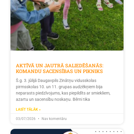
AKTĪVĀ UN JAUTRĀ SALIEDĒŠANĀS:
KOMANDU SACENSĪBAS UN PIKNIKS
Š.g. 3. jūlijā Daugavpils Zinātņu vidusskolas
pirmsskolas 10. un 11. grupas audzēkņiem bija
neparasts piedzīvojums, kas piepildīts ar smiekliem,
azartu un sacensību noskaņu. Bērni tika
LASĪT TĀLĀK »
03/07/2026
Nav komentāru