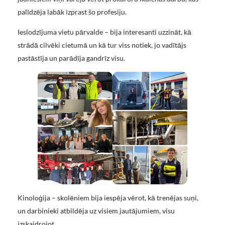
palīdzēja labāk izprast šo profesiju.
Ieslodzījuma vietu pārvalde – bija interesanti uzzināt, kā
strādā cilvēki cietumā un kā tur viss notiek, jo vadītājs
pastāstīja un parādīja gandrīz visu.
Kinoloģija – skolēniem bija iespēja vērot, kā trenējas suņi,
un darbinieki atbildēja uz visiem jautājumiem, visu
izskaidrojot.