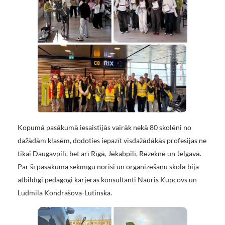
Kopumā pasākumā iesaistījās vairāk nekā 80 skolēni no
dažādām klasēm, dodoties iepazīt visdažādākās profesijas ne
tikai Daugavpilī, bet arī Rīgā, Jēkabpilī, Rēzeknē un Jelgavā.
Par šī pasākuma sekmīgu norisi un organizēšanu skolā bija
atbildīgi pedagogi karjeras konsultanti Nauris Kupcovs un
Ludmila Kondrašova-Lutinska.