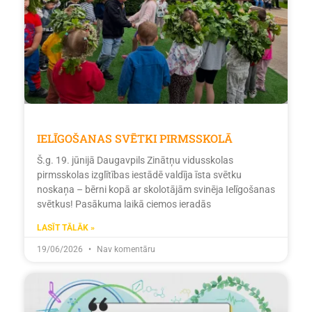
IELĪGOŠANAS SVĒTKI PIRMSSKOLĀ
Š.g. 19. jūnijā Daugavpils Zinātņu vidusskolas
pirmsskolas izglītības iestādē valdīja īsta svētku
noskaņa – bērni kopā ar skolotājām svinēja Ielīgošanas
svētkus! Pasākuma laikā ciemos ieradās
LASĪT TĀLĀK »
19/06/2026
Nav komentāru