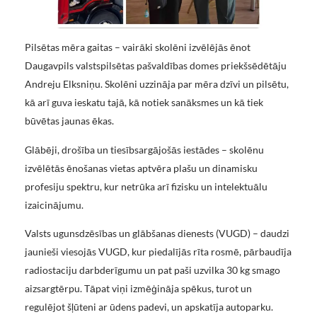
Pilsētas mēra gaitas – vairāki skolēni izvēlējās ēnot
Daugavpils valstspilsētas pašvaldības domes priekšsēdētāju
Andreju Elksniņu. Skolēni uzzināja par mēra dzīvi un pilsētu,
kā arī guva ieskatu tajā, kā notiek sanāksmes un kā tiek
būvētas jaunas ēkas.
Glābēji, drošība un tiesībsargājošās iestādes – skolēnu
izvēlētās ēnošanas vietas aptvēra plašu un dinamisku
profesiju spektru, kur netrūka arī fizisku un intelektuālu
izaicinājumu.
Valsts ugunsdzēsības un glābšanas dienests (VUGD) – daudzi
jaunieši viesojās VUGD, kur piedalījās rīta rosmē, pārbaudīja
radiostaciju darbderīgumu un pat paši uzvilka 30 kg smago
aizsargtērpu. Tāpat viņi izmēģināja spēkus, turot un
regulējot šļūteni ar ūdens padevi, un apskatīja autoparku.