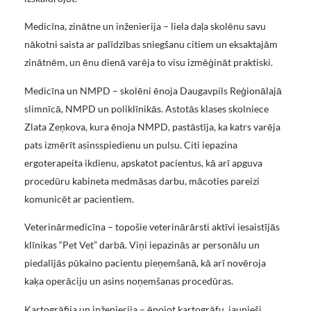
Medicīna, zinātne un inženierija – liela daļa skolēnu savu
nākotni saista ar palīdzības sniegšanu citiem un eksaktajām
zinātnēm, un ēnu dienā varēja to visu izmēģināt praktiski.
Medicīna un NMPD – skolēni ēnoja Daugavpils Reģionālajā
slimnīcā, NMPD un poliklīnikās. Astotās klases skolniece
Zlata Zeņkova, kura ēnoja NMPD, pastāstīja, ka katrs varēja
pats izmērīt asinsspiedienu un pulsu. Citi iepazina
ergoterapeita ikdienu, apskatot pacientus, kā arī apguva
procedūru kabineta medmāsas darbu, mācoties pareizi
komunicēt ar pacientiem.
Veterinārmedicīna – topošie veterinārārsti aktīvi iesaistījās
klīnikas “Pet Vet” darbā. Viņi iepazinās ar personālu un
piedalījās pūkaino pacientu pieņemšanā, kā arī novēroja
kaķa operāciju un asins noņemšanas procedūras.
Kartogrāfija un inženierija – ēnojot kartogrāfu, jaunieši