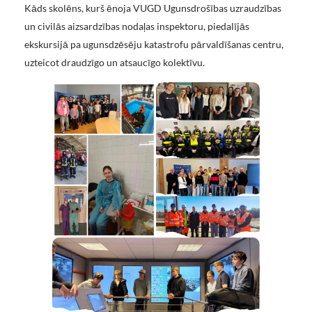
Kāds skolēns, kurš ēnoja VUGD Ugunsdrošības uzraudzības
un civilās aizsardzības nodaļas inspektoru, piedalījās
ekskursijā pa ugunsdzēsēju katastrofu pārvaldīšanas centru,
uzteicot draudzīgo un atsaucīgo kolektīvu.