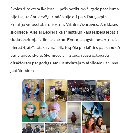
Skolas direktora ikdiena – īpašs notikums šī gada pasākumā
bija tas, ka ēnu devēju rindās bija arī pats Daugavpils
Zinātņu vidusskolas direktors Vitālijs Azarevičs. 7. e klases
skolniecei Aļesjai Bebrei tika sniegta unikāla iespēja iepazīt
skolas vadītāja ikdienas darbu. Ēnotāja augstu novērtēja šo
pieredzi, atzīstot, ka viņai bija iespēja piedalīties pat sapulcē
par vienoto skolu. Skolniece arī izteica īpašu pateicību
direktoram par godīgajām un atklātajām atbildēm uz viņas
jautājumiem.