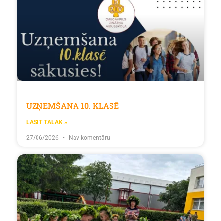
UZŅEMŠANA 10. KLASĒ
LASĪT TĀLĀK »
27/06/2026
Nav komentāru