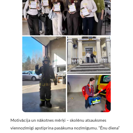
Motivācija un nākotnes mērķi – skolēnu atsauksmes
viennozīmīgi apstiprina pasākuma nozīmīgumu. “Ēnu diena”