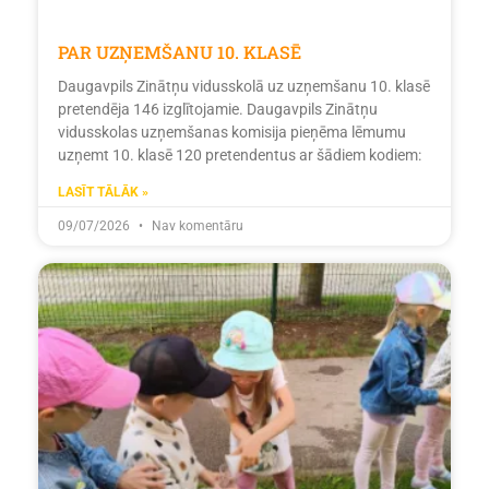
PAR UZŅEMŠANU 10. KLASĒ
Daugavpils Zinātņu vidusskolā uz uzņemšanu 10. klasē
pretendēja 146 izglītojamie. Daugavpils Zinātņu
vidusskolas uzņemšanas komisija pieņēma lēmumu
uzņemt 10. klasē 120 pretendentus ar šādiem kodiem:
LASĪT TĀLĀK »
09/07/2026
Nav komentāru