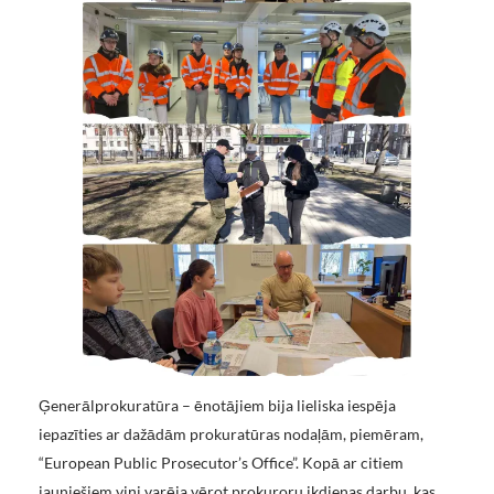
Ģenerālprokuratūra – ēnotājiem bija lieliska iespēja
iepazīties ar dažādām prokuratūras nodaļām, piemēram,
“European Public Prosecutor’s Office”. Kopā ar citiem
jauniešiem viņi varēja vērot prokuroru ikdienas darbu, kas