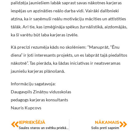
palīdzēja jauniešiem labāk saprast savas nākotnes karjeras
iespējas un apzināties reālo darba vidi. Vairāki dalībnieki
atzina, ka ir saņēmuši reālu motivāciju mācīties un attīstīties
tālāk. Arī tie, kas izmēģināja spēkus žurnālistikā, aizdomājās,
ka šī varētu būt laba karjeras izvēle.
Kā precīzi rezumēja kāds no skolēniem: “Manuprāt, “Ēnu
diena” ir ļoti interesants projekts, un es labprāt tajā piedalītos
nākotnē”. Tas pierāda, ka šādas iniciatīvas ir neatsveramas
jauniešu karjeras plānošanā.
Informāciju sagatavoja:
Daugavpils Zinātņu vidusskolas
pedagogs karjeras konsultants
Nauris Kupcovs
IEPRIEKŠĒJĀ
NĀKAMAIS
Saules staros un svētku priekā skolas pagalmā aizvadīts krāšņs Lieldienu tirdziņš
Solis pretī sapnim