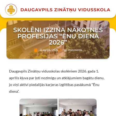
SKOLĒNI IZZINA NĀKOTNES
PROFESIJAS “ĒNU DIENĀ
2026”
2 aprīlis, 2026
no comments
Daugavpils Zinātņu vidusskolas skolēniem 2026. gada 1.
aprīlis kļuva par ļoti nozīmīgu un atklājumiem bagātu dienu,
jo viņi aktīvi piedalījās karjeras izglītības pasākumā “Ēnu
diena”.