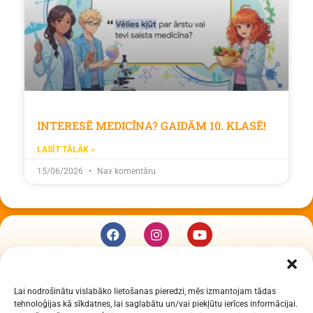
INTERESĒ MEDICĪNA? GAIDĀM 10. KLASĒ!
LASĪT TĀLĀK »
15/06/2026
Nav komentāru
KUR MĒS ESAM
Lai nodrošinātu vislabāko lietošanas pieredzi, mēs izmantojam tādas
Daugavpils Zinātņu vidusskola
tehnoloģijas kā sīkdatnes, lai saglabātu un/vai piekļūtu ierīces informācijai.