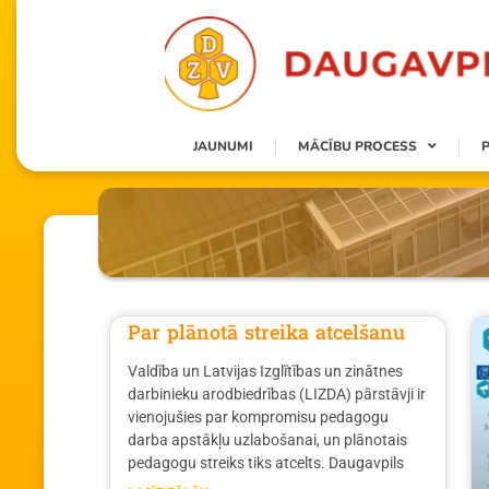
JAUNUMI
MĀCĪBU PROCESS
Par plānotā streika atcelšanu
Valdība un Latvijas Izglītības un zinātnes
darbinieku arodbiedrības (LIZDA) pārstāvji ir
vienojušies par kompromisu pedagogu
darba apstākļu uzlabošanai, un plānotais
pedagogu streiks tiks atcelts. Daugavpils