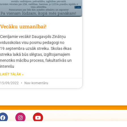
Vecāku uzmanībai!
Cienījamie vecāki! Daugavpils Zinātņu
vidusskolas visu posmu pedagogi no
19.septembra uzsāk streiku. Skolas ēkas
streika laikā būs slēgtas, izglītojamajiem
nenotiks mācību process, fakultatīvās un
interešu
LASĪT TĀLĀK »
15/09/2022
Nav komentāru