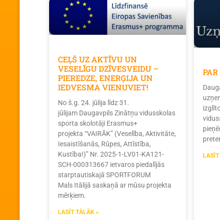
CEĻŠ UZ AKTĪVU UN
VESELĪGU DZĪVESVEIDU –
PAR
PIEREDZE, ENERĢIJA UN
IEDVESMA VIENUVIET!
Dauga
uzņem
No š.g. 24. jūlija līdz 31.
izglī
jūlijam Daugavpils Zinātņu vidusskolas
vidus
sporta skolotāji Erasmus+
pieņē
projekta “VAIRĀK” (Veselība, Aktivitāte,
prete
Iesaistīšanās, Rūpes, Attīstība,
Kustība!)” Nr. 2025-1-LV01-KA121-
LASĪT
SCH-000313667 ietvaros piedalījās
starptautiskajā SPORTFORUM
Mals Itālijā saskaņā ar mūsu projekta
mērķiem.
LASĪT TĀLĀK »