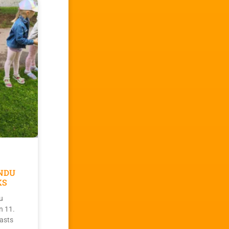
NDU
KS
u
n 11.
asts