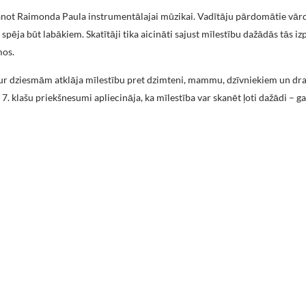
not Raimonda Paula instrumentālajai mūzikai. Vadītāju pārdomātie vārd
un spēja būt labākiem. Skatītāji tika aicināti sajust mīlestību dažādās tās 
mos.
aur dziesmām atklāja mīlestību pret dzimteni, mammu, dzīvniekiem un dr
 klašu priekšnesumi apliecināja, ka mīlestība var skanēt ļoti dažādi – gan