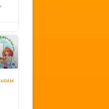
u
GAIDĀM