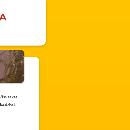
Viss sākas
ka dzīvei,