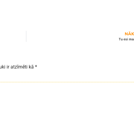
NĀK
Tu esi ma
uki ir atzīmēti kā
*