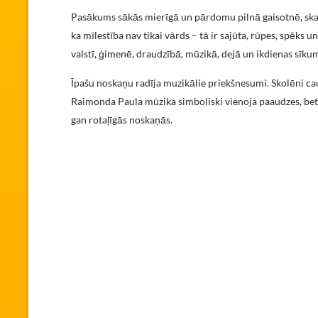
Pasākums sākās mierīgā un pārdomu pilnā gaisotnē, ska
ka mīlestība nav tikai vārds – tā ir sajūta, rūpes, spēks 
valstī, ģimenē, draudzībā, mūzikā, dejā un ikdienas sīku
Īpašu noskaņu radīja muzikālie priekšnesumi. Skolēni c
Raimonda Paula mūzika simboliski vienoja paaudzes, bet 7.
gan rotaļīgās noskaņās.