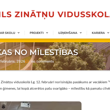
PAR SKOLU
PROJEKTI
UZŅEMŠANA
KARJERA
KAS NO MĪLESTĪBAS
februāris, 2026
no comments
 Zinātņu vidusskolā š.g. 12. februārī norisinājās pasākums ar vecākiem “
 un ģimenes, lai kopā atcerētos pašu svarīgāko – mīlestību kā pamatu cilvē