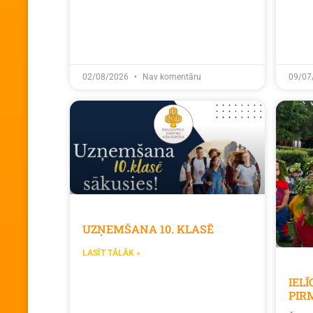
02/08/2026
Nav komentāru
09/07
UZŅEMŠANA 10. KLASĒ
LASĪT TĀLĀK »
IEL
PIR