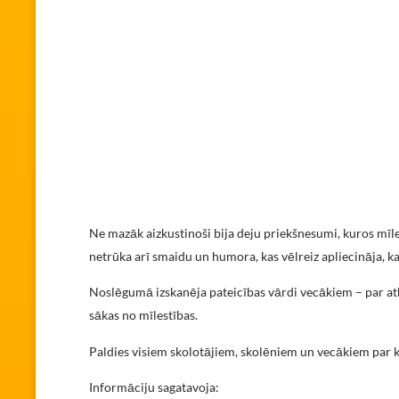
Ne mazāk aizkustinoši bija deju priekšnesumi, kuros mīle
netrūka arī smaidu un humora, kas vēlreiz apliecināja, k
Noslēgumā izskanēja pateicības vārdi vecākiem – par atba
sākas no mīlestības.
Paldies visiem skolotājiem, skolēniem un vecākiem par 
Informāciju sagatavoja: