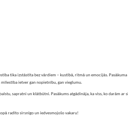
stība tika izstāstīta bez vārdiem – kustībā, ritmā un emocijās. Pasākuma
a mīlestība ietver gan nopietnību, gan vieglumu.
lstu, sapratni un klātbūtni. Pasākums atgādināja, ka viss, ko darām ar sir
kopā radīto sirsnīgo un iedvesmojošo vakaru!