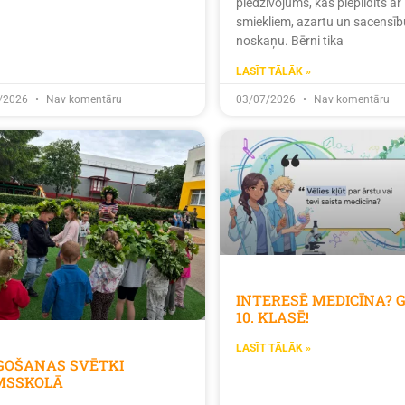
piedzīvojums, kas piepildīts ar
smiekliem, azartu un sacensīb
noskaņu. Bērni tika
LASĪT TĀLĀK »
/2026
Nav komentāru
03/07/2026
Nav komentāru
INTERESĒ MEDICĪNA? 
10. KLASĒ!
LASĪT TĀLĀK »
ĪGOŠANAS SVĒTKI
MSSKOLĀ