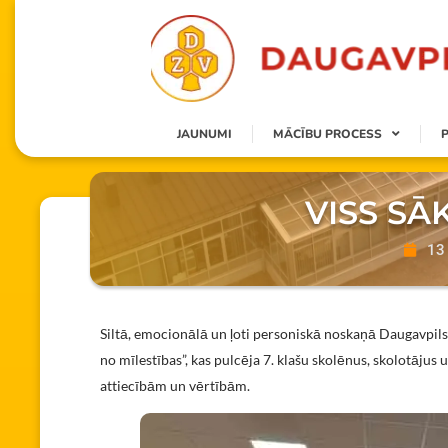
JAUNUMI
MĀCĪBU PROCESS
VISS SĀ
13 
Siltā, emocionālā un ļoti personiskā noskaņā Daugavpils
no mīlestības”, kas pulcēja 7. klašu skolēnus, skolotājus
attiecībām un vērtībām.