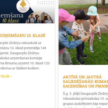
 UZŅEMŠANU 10. KLASĒ
vpils Zinātņu vidusskolā uz
šanu 10. klasē pretendēja 146
tojamie. Daugavpils Zinātņu
skolas uzņemšanas komisija
ma lēmumu uzņemt 10. klasē 120
ndentus ar šādiem kodiem:
AKTĪVĀ UN JAUTRĀ
 TĀLĀK »
SALIEDĒŠANĀS: KOMA
SACENSĪBAS UN PIKNI
Š.g. 3. jūlijā Daugavpils Zinātņ
vidusskolas pirmsskolas 10. u
grupas audzēkņiem bija nepar