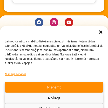
KUR MĒS ESAM
Lai nodrošinātu vislabāko lietošanas pieredzi, mēs izmantojam tādas
Daugavpils Zinātņu vidusskola
tehnoloģijas kā sīkdatnes, lai saglabātu un/vai piekļūtu ierīces informācijai.
Raiņa iela 30, Daugavpils, LV-5401
Piekrišana šīm tehnoloģijām ļaus mums apstrādāt datus, piemēram,
Reģ. Nr. 2713903513 (IZM)
pārlūkošanas uzvedību vai unikālos identifikatorus šajā vietnē.
Nepiekrišana vai piekrišanas atsaukšana var negatīvi ietekmēt noteiktas
Daugavpils valstspilsētas pašvaldība 90000077325
funkcijas un iespējas.
KONTAKTI
Manage services
e-pasts: dzv@daugavpils.edu.lv
Pieņemt
tālr. Direktors: 65423030,
Lietvedis: 65421923
Noliegt
Visas tiesības aizsargātas