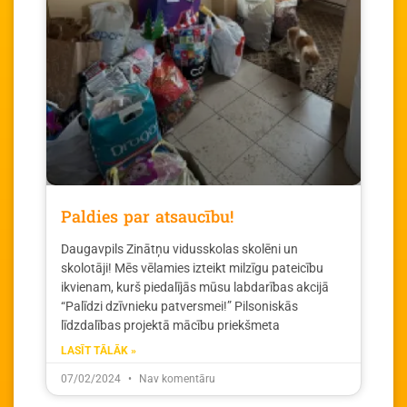
Paldies par atsaucību!
Daugavpils Zinātņu vidusskolas skolēni un
skolotāji! Mēs vēlamies izteikt milzīgu pateicību
ikvienam, kurš piedalījās mūsu labdarības akcijā
“Palīdzi dzīvnieku patversmei!” Pilsoniskās
līdzdalības projektā mācību priekšmeta
LASĪT TĀLĀK »
07/02/2024
Nav komentāru