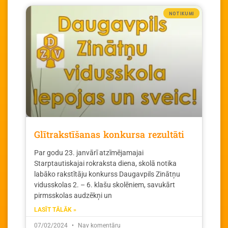
NOTIKUMI
Glītrakstīšanas konkursa rezultāti
Par godu 23. janvārī atzīmējamajai
Starptautiskajai rokraksta diena, skolā notika
labāko rakstītāju konkurss Daugavpils Zinātņu
vidusskolas 2. – 6. klašu skolēniem, savukārt
pirmsskolas audzēkņi un
LASĪT TĀLĀK »
07/02/2024
Nav komentāru