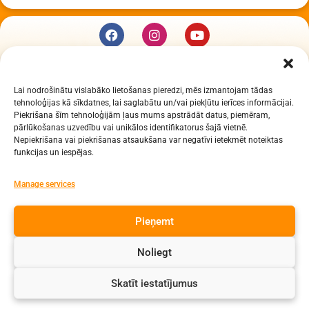
KUR MĒS ESAM
Lai nodrošinātu vislabāko lietošanas pieredzi, mēs izmantojam tādas
Daugavpils Zinātņu vidusskola
tehnoloģijas kā sīkdatnes, lai saglabātu un/vai piekļūtu ierīces informācijai.
Raiņa iela 30, Daugavpils, LV-5401
Piekrišana šīm tehnoloģijām ļaus mums apstrādāt datus, piemēram,
Reģ. Nr. 2713903513 (IZM)
pārlūkošanas uzvedību vai unikālos identifikatorus šajā vietnē.
Nepiekrišana vai piekrišanas atsaukšana var negatīvi ietekmēt noteiktas
Daugavpils valstspilsētas pašvaldība 90000077325
funkcijas un iespējas.
KONTAKTI
Manage services
e-pasts: dzv@daugavpils.edu.lv
Pieņemt
tālr. Direktors: 65423030,
Lietvedis: 65421923
Noliegt
Visas tiesības aizsargātas
Skatīt iestatījumus