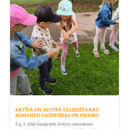
AKTĪVĀ UN JAUTRĀ SALIEDĒŠANĀS:
KOMANDU SACENSĪBAS UN PIKNIKS
Š.g. 3. jūlijā Daugavpils Zinātņu vidusskolas