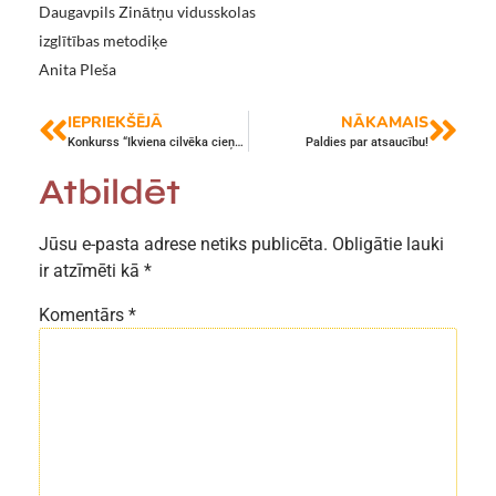
Daugavpils Zinātņu vidusskolas
izglītības metodiķe
Anita Pleša
IEPRIEKŠĒJĀ
NĀKAMAIS
Konkurss “Ikviena cilvēka cieņa digitālajā vidē” ir noslēdzies
Paldies par atsaucību!
Atbildēt
Jūsu e-pasta adrese netiks publicēta.
Obligātie lauki
ir atzīmēti kā
*
Komentārs
*