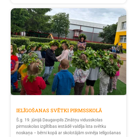
IELĪGOŠANAS SVĒTKI PIRMSSKOLĀ
Š.g. 19. jūnijā Daugavpils Zinātņu vidusskolas
pirmsskolas izglītības iestādē valdīja īsta svētku
noskaņa – bērni kopā ar skolotājām svinēja Ielīgošanas