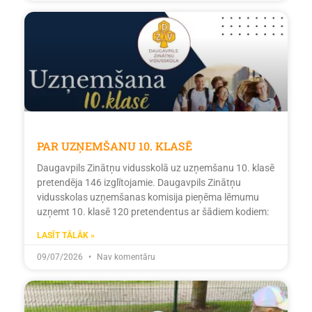
PAR UZŅEMŠANU 10. KLASĒ
Daugavpils Zinātņu vidusskolā uz uzņemšanu 10. klasē
pretendēja 146 izglītojamie. Daugavpils Zinātņu
vidusskolas uzņemšanas komisija pieņēma lēmumu
uzņemt 10. klasē 120 pretendentus ar šādiem kodiem:
LASĪT TĀLĀK »
09/07/2026
Nav komentāru