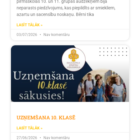
pirmsskolas 10. un 11. grupas audzēkņiem bija
neparasts piedzīvojums, kas piepildīts ar smiekliem,
azartu un sacensību noskaņu. Bērni tika
LASĪT TĀLĀK »
03/07/2026
Nav komentāru
UZŅEMŠANA 10. KLASĒ
LASĪT TĀLĀK »
27/06/2026
Nav komentāru