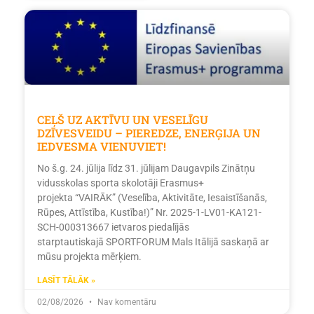
CEĻŠ UZ AKTĪVU UN VESELĪGU
DZĪVESVEIDU – PIEREDZE, ENERĢIJA UN
IEDVESMA VIENUVIET!
No š.g. 24. jūlija līdz 31. jūlijam Daugavpils Zinātņu
vidusskolas sporta skolotāji Erasmus+
projekta “VAIRĀK” (Veselība, Aktivitāte, Iesaistīšanās,
Rūpes, Attīstība, Kustība!)” Nr. 2025-1-LV01-KA121-
SCH-000313667 ietvaros piedalījās
starptautiskajā SPORTFORUM Mals Itālijā saskaņā ar
mūsu projekta mērķiem.
LASĪT TĀLĀK »
02/08/2026
Nav komentāru