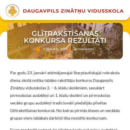
GLĪTRAKSTĪŠANAS
KONKURSA REZULTĀTI
7 februāris, 2024
no comments
Par godu 23. janvārī atzīmējamajai Starptautiskajai rokraksta
diena, skolā notika labāko rakstītāju konkurss Daugavpils
Zinātņu vidusskolas 2. – 6. klašu skolēniem, savukārt
pirmsskolas audzēkņi un 1. klašu skolēni un pirmsskolas
vecāko grupu audzēkņi tradicionāli piedalījās pilsētas
Glītrakstīšanas konkursā. No katras pirmās klases un vecākās
grupas viens labākais darbiņš tika nosūtīts konkursam.
Esam gandarīti paziņot, ka pilsētas konkursā mūsu audzēkņi