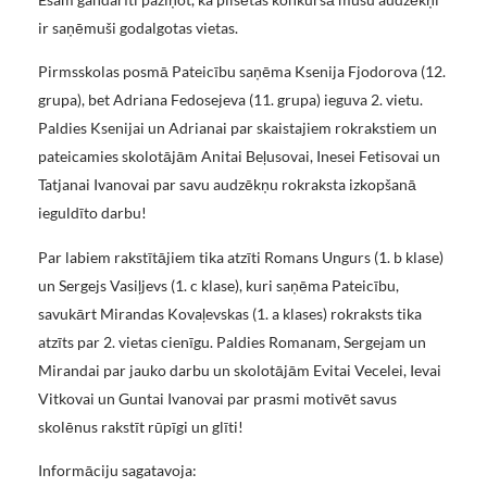
ir saņēmuši godalgotas vietas.
Pirmsskolas posmā Pateicību saņēma Ksenija Fjodorova (12.
grupa), bet Adriana Fedosejeva (11. grupa) ieguva 2. vietu.
Paldies Ksenijai un Adrianai par skaistajiem rokrakstiem un
pateicamies skolotājām Anitai Beļusovai, Inesei Fetisovai un
Tatjanai Ivanovai par savu audzēkņu rokraksta izkopšanā
ieguldīto darbu!
Par labiem rakstītājiem tika atzīti Romans Ungurs (1. b klase)
un Sergejs Vasiļjevs (1. c klase), kuri saņēma Pateicību,
savukārt Mirandas Kovaļevskas (1. a klases) rokraksts tika
atzīts par 2. vietas cienīgu. Paldies Romanam, Sergejam un
Mirandai par jauko darbu un skolotājām Evitai Vecelei, Ievai
Vitkovai un Guntai Ivanovai par prasmi motivēt savus
skolēnus rakstīt rūpīgi un glīti!
Informāciju sagatavoja: