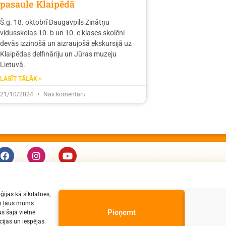
pasaule Klaipēdā
Š.g. 18. oktobrī Daugavpils Zinātņu
vidusskolas 10. b un 10. c klases skolēni
devās izzinošā un aizraujošā ekskursijā uz
Klaipēdas delfināriju un Jūras muzeju
Lietuvā.
LASĪT TĀLĀK »
21/10/2024
Nav komentāru
KONTAKTI
ģijas kā sīkdatnes,
e-pasts: dzv@daugavpils.edu.lv
jām ļaus mums
tālr. Direktors: 65423030,
Pieņemt
s šajā vietnē.
ijas un iespējas.
Lietvedis: 65421923