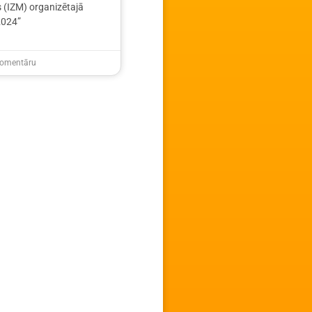
s (IZM) organizētajā
2024”
omentāru