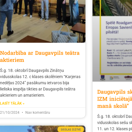
Nodarbība ar Daugavpils teātra
aktieriem
Š.g. 18. oktobrī Daugavpils Zinātņu
vidusskolas 12. c klases skolēniem “Karjeras
nedēļas 2024” pasākumu ietvaros bija
lieliska iespēja tikties ar Daugavpils teātra
Daugavpils sk
aktieriem un amatieriem.
IZM iniciēta
LASĪT TĀLĀK »
manā skolā”
21/10/2024
Nav komentāru
Š.g. 18. oktobrī D
vidusskolas sešu 
11. un 12. klases pi
SKOLAS DZĪVE