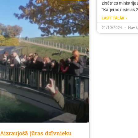
zinātnes ministrija
“Karjeras nedēļas 
LASĪT TĀLĀK »
21/10/2024
Nav k
Aizraujošā jūras dzīvnieku