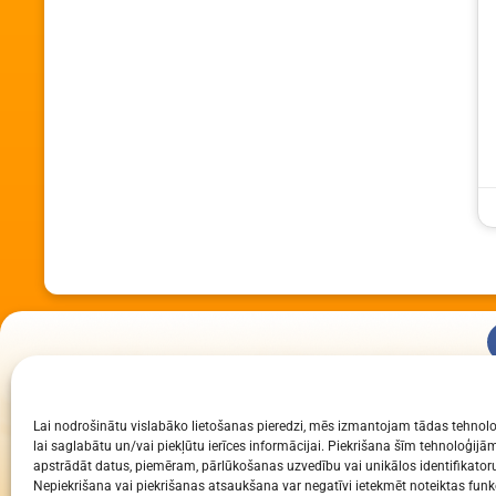
KUR MĒS ESAM
Lai nodrošinātu vislabāko lietošanas pieredzi, mēs izmantojam tādas tehnolo
Daugavpils Zinātņu vidusskola
lai saglabātu un/vai piekļūtu ierīces informācijai. Piekrišana šīm tehnoloģi
Raiņa iela 30, Daugavpils, LV-5401
apstrādāt datus, piemēram, pārlūkošanas uzvedību vai unikālos identifikatoru
Nepiekrišana vai piekrišanas atsaukšana var negatīvi ietekmēt noteiktas funkc
Reģ. Nr. 2713903513 (IZM)