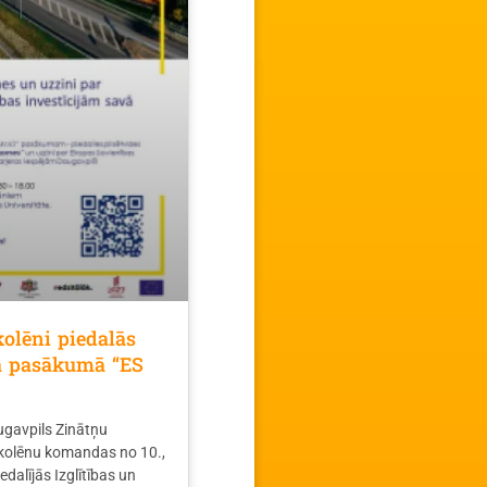
olēni piedalās
jā pasākumā “ES
augavpils Zinātņu
skolēnu komandas no 10.,
edalījās Izglītības un