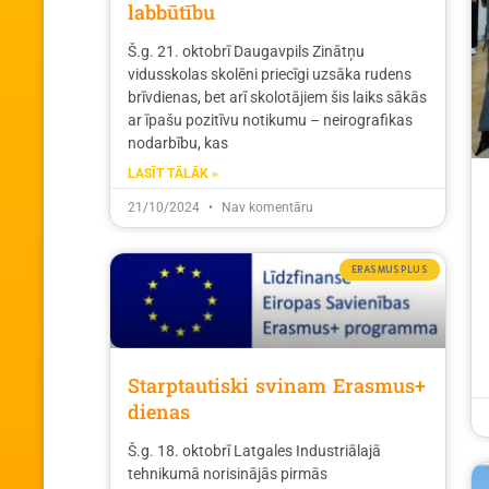
labbūtību
Š.g. 21. oktobrī Daugavpils Zinātņu
vidusskolas skolēni priecīgi uzsāka rudens
brīvdienas, bet arī skolotājiem šis laiks sākās
ar īpašu pozitīvu notikumu – neirografikas
nodarbību, kas
LASĪT TĀLĀK »
21/10/2024
Nav komentāru
ERASMUSPLUS
Starptautiski svinam Erasmus+
dienas
Š.g. 18. oktobrī Latgales Industriālajā
tehnikumā norisinājās pirmās