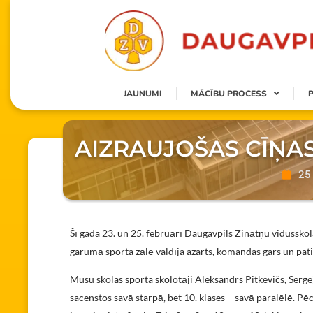
JAUNUMI
MĀCĪBU PROCESS
AIZRAUJOŠAS CĪŅA
25 
Šī gada 23. un 25. februārī Daugavpils Zinātņu vidusskolā 
garumā sporta zālē valdīja azarts, komandas gars un pat
Mūsu skolas sporta skolotāji Aleksandrs Pitkevičs, Serge
sacenstos savā starpā, bet 10. klases – savā paralēlē. 