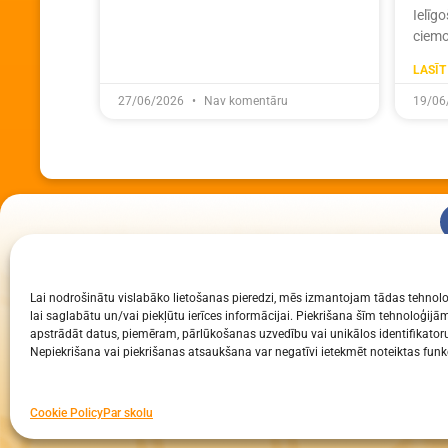
Ielīg
ciemo
LASĪT
27/06/2026
Nav komentāru
19/06
KUR MĒS ESAM
Lai nodrošinātu vislabāko lietošanas pieredzi, mēs izmantojam tādas tehnolo
Daugavpils Zinātņu vidusskola
lai saglabātu un/vai piekļūtu ierīces informācijai. Piekrišana šīm tehnoloģi
Raiņa iela 30, Daugavpils, LV-5401
apstrādāt datus, piemēram, pārlūkošanas uzvedību vai unikālos identifikatoru
Nepiekrišana vai piekrišanas atsaukšana var negatīvi ietekmēt noteiktas funkc
Reģ. Nr. 2713903513 (IZM)
Daugavpils valstspilsētas pašvaldība 90000077325
Cookie Policy
Par skolu
Visa