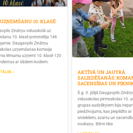
 UZŅEMŠANU 10. KLASĒ
vpils Zinātņu vidusskolā uz
šanu 10. klasē pretendēja 146
tojamie. Daugavpils Zinātņu
skolas uzņemšanas komisija
ma lēmumu uzņemt 10. klasē 120
ndentus ar šādiem kodiem:
AKTĪVĀ UN JAUTRĀ
 TĀLĀK »
SALIEDĒŠANĀS: KOMA
SACENSĪBAS UN PIKNI
Š.g. 3. jūlijā Daugavpils Zinātņ
vidusskolas pirmsskolas 10. u
grupas audzēkņiem bija nepar
piedzīvojums, kas piepildīts ar
smiekliem, azartu un sacensīb
noskaņu. Bērni tika