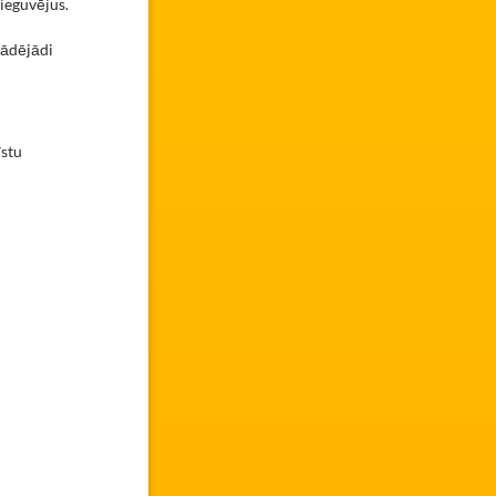
s ieguvējus.
tādējādi
i
īstu