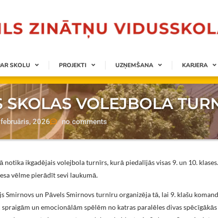
PAR SKOLU
PROJEKTI
UZŅEMŠANA
KARJERA
S SKOLAS VOLEJBOLA TUR
februāris, 2026
no comments
notika ikgadējais volejbola turnīrs, kurā piedalījās visas 9. un 10. klase
iesa vēlme pierādīt sevi laukumā.
js Smirnovs un Pāvels Smirnovs turnīru organizēja tā, lai 9. klašu koman
Pēc spraigām un emocionālām spēlēm no katras paralēles divas spēcīgākās