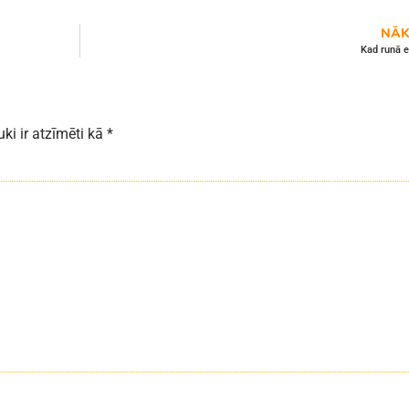
NĀK
Kad runā 
uki ir atzīmēti kā
*