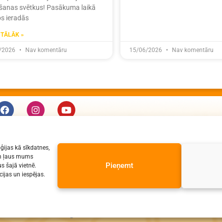
ošanas svētkus! Pasākuma laikā
s ieradās
 TĀLĀK »
/2026
Nav komentāru
15/06/2026
Nav komentāru
KONTAKTI
ģijas kā sīkdatnes,
e-pasts: dzv@daugavpils.edu.lv
jām ļaus mums
tālr. Direktors: 65423030,
Pieņemt
s šajā vietnē.
ijas un iespējas.
Lietvedis: 65421923
s tiesības aizsargātas