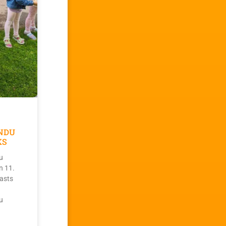
NDU
KS
u
n 11.
asts
u