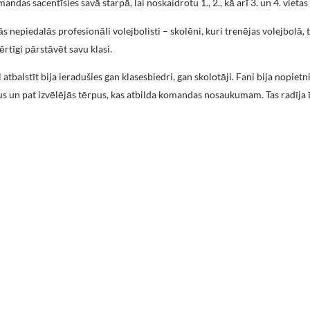
komandas sacentīsies savā starpā, lai noskaidrotu 1., 2., kā arī 3. un 4. vieta
s nepiedalās profesionāli volejbolisti – skolēni, kuri trenējas volejbolā, 
rtīgi pārstāvēt savu klasi.
 atbalstīt bija ieradušies gan klasesbiedri, gan skolotāji. Fani bija nopietn
us un pat izvēlējās tērpus, kas atbilda komandas nosaukumam. Tas radīja 