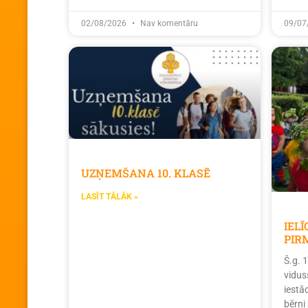
02/08/2026
Nav komentāru
09/07
UZŅEMŠANA 10. KLASĒ
LASĪT TĀLĀK »
IEL
PIR
Š.g. 
vidus
iestā
bērni