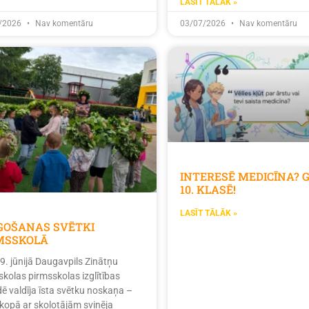
LASĪT TĀLĀK »
/2026
Nav komentāru
03/07/2026
Nav komentāru
INTERESĒ MEDICĪNA? 
10. KLASĒ!
LASĪT TĀLĀK »
ĪGOŠANAS SVĒTKI
MSSKOLĀ
19. jūnijā Daugavpils Zinātņu
skolas pirmsskolas izglītības
dē valdīja īsta svētku noskaņa –
 kopā ar skolotājām svinēja