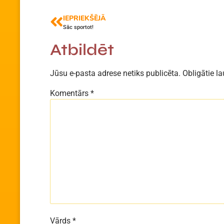
IEPRIEKŠĒJĀ
Sāc sportot!
Atbildēt
Jūsu e-pasta adrese netiks publicēta.
Obligātie la
Komentārs
*
Vārds
*