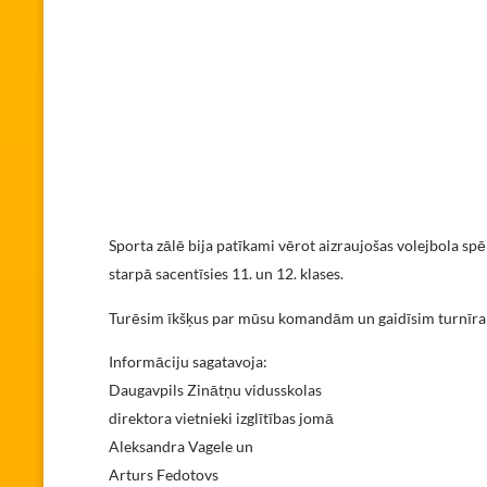
Sporta zālē bija patīkami vērot aizraujošas volejbola spē
starpā sacentīsies 11. un 12. klases.
Turēsim īkšķus par mūsu komandām un gaidīsim turnīra
Informāciju sagatavoja:
Daugavpils Zinātņu vidusskolas
direktora vietnieki izglītības jomā
Aleksandra Vagele un
Arturs Fedotovs