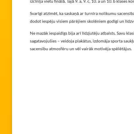
izcīnīja vietu finālā. Tajā 9. a, 9. c, 10. a un 10. b klases 
Svarīgi atzīmēt, ka saskaņā ar turnīra nolikumu sacensībā
dodot iespēju visiem pārējiem skolēniem godīgi un līdzvē
Ne mazāk iespaidīgs bija arī līdzjutēju atbalsts. Savu klasi
sagatavojušies – veidoja plakātus, izdomāja sporta saukļ
sacensību atmosfēru un vēl vairāk motivēja spēlētājus.