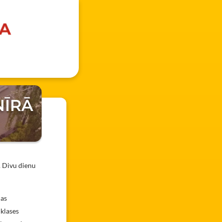
NĪRĀ
s. Divu dienu
das
 klases