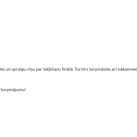
les un spraigu cīņu par iekļūšanu finālā. Turnīrs turpināsies arī nākamned
 turpinājumu!