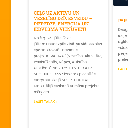
CEĻŠ UZ AKTĪVU UN
VESELĪGU DZĪVESVEIDU –
PAR
PIEREDZE, ENERĢIJA UN
IEDVESMA VIENUVIET!
Dauga
uzņem
No š.g. 24. jūlija līdz 31.
izglī
jūlijam Daugavpils Zinātņu vidusskolas
vidus
sporta skolotāji Erasmus+
pieņē
projekta “VAIRĀK” (Veselība, Aktivitāte,
prete
Iesaistīšanās, Rūpes, Attīstība,
Kustība!)” Nr. 2025-1-LV01-KA121-
LASĪT
SCH-000313667 ietvaros piedalījās
starptautiskajā SPORTFORUM
Mals Itālijā saskaņā ar mūsu projekta
mērķiem.
LASĪT TĀLĀK »