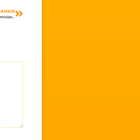
AMAIS
emocijas…