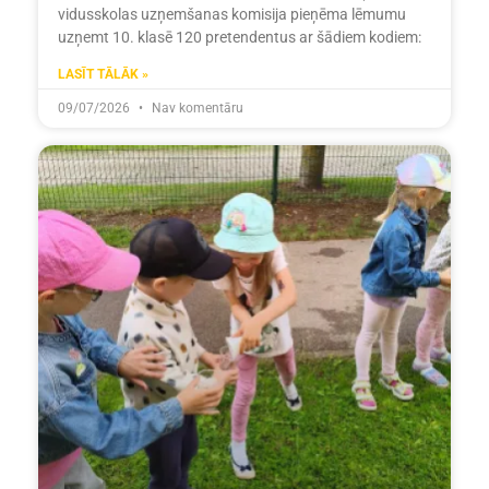
vidusskolas uzņemšanas komisija pieņēma lēmumu
uzņemt 10. klasē 120 pretendentus ar šādiem kodiem:
LASĪT TĀLĀK »
09/07/2026
Nav komentāru