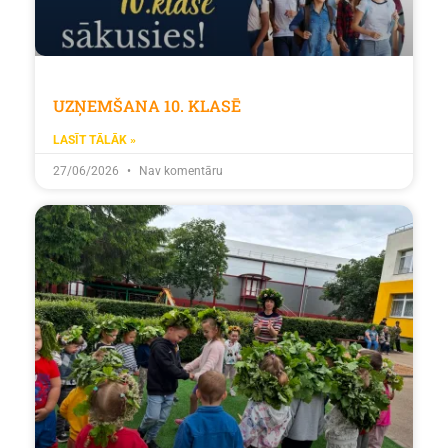
UZŅEMŠANA 10. KLASĒ
LASĪT TĀLĀK »
27/06/2026
Nav komentāru