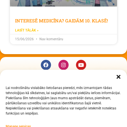
INTERESĒ MEDICĪNA? GAIDĀM 10. KLASĒ!
LASĪT TĀLĀK »
15/06/2026
Nav komentāru
KUR MĒS ESAM
Lai nodrošinātu vislabāko lietošanas pieredzi, mēs izmantojam tādas
Daugavpils Zinātņu vidusskola
tehnoloģijas kā sīkdatnes, lai saglabātu un/vai piekļūtu ierīces informācijai.
Raiņa iela 30, Daugavpils, LV-5401
Piekrišana šīm tehnoloģijām ļaus mums apstrādāt datus, piemēram,
Reģ. Nr. 2713903513 (IZM)
pārlūkošanas uzvedību vai unikālos identifikatorus šajā vietnē.
Nepiekrišana vai piekrišanas atsaukšana var negatīvi ietekmēt noteiktas
Daugavpils valstspilsētas pašvaldība 90000077325
funkcijas un iespējas.
KONTAKTI
Manage services