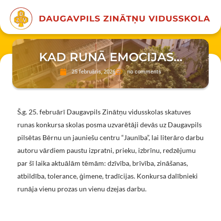
KAD RUNĀ EMOCIJAS…
25 februāris, 2026
no comments
Š.g. 25. februārī Daugavpils Zinātņu vidusskolas skatuves
runas konkursa skolas posma uzvarētāji devās uz Daugavpils
pilsētas Bērnu un jauniešu centru “Jaunība”, lai literāro darbu
autoru vārdiem paustu izpratni, prieku, izbrīnu, redzējumu
par šī laika aktuālām tēmām: dzīvība, brīvība, zināšanas,
atbildība, tolerance, ģimene, tradīcijas. Konkursa dalībnieki
runāja vienu prozas un vienu dzejas darbu.