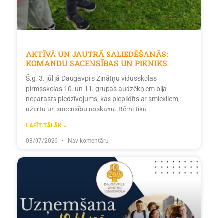
AKTĪVĀ UN JAUTRĀ SALIEDĒŠANĀS:
KOMANDU SACENSĪBAS UN PIKNIKS
Š.g. 3. jūlijā Daugavpils Zinātņu vidusskolas
pirmsskolas 10. un 11. grupas audzēkņiem bija
neparasts piedzīvojums, kas piepildīts ar smiekliem,
azartu un sacensību noskaņu. Bērni tika
LASĪT TĀLĀK »
03/07/2026
Nav komentāru