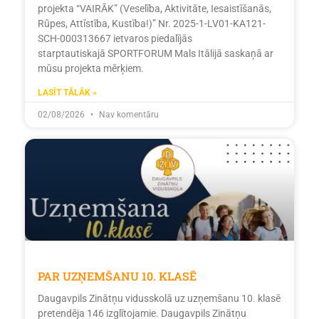
projekta “VAIRĀK” (Veselība, Aktivitāte, Iesaistīšanās,
Rūpes, Attīstība, Kustība!)” Nr. 2025-1-LV01-KA121-
SCH-000313667 ietvaros piedalījās
starptautiskajā SPORTFORUM Mals Itālijā saskaņā ar
mūsu projekta mērķiem.
LASĪT TĀLĀK »
02/08/2026
Nav komentāru
PAR UZŅEMŠANU 10. KLASĒ
Daugavpils Zinātņu vidusskolā uz uzņemšanu 10. klasē
pretendēja 146 izglītojamie. Daugavpils Zinātņu