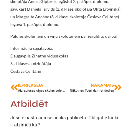
skolotāja Andra Ģiptere), iegūstot 2. pakāpes diplomu,
savukārt Daniels Tarvids (2. d klase, skolotāja Olita Ļitvinska)
un Margarita Ancāne (3. d klase, skolotāja Česlava Celitāne)
ieguva 1. pakāpes diplomu.
Paldies skolēniem un viņu skolotājiem par ieguldīto darbu!
Informāciju sagatavoja:
Daugavpils Zinātņu vidusskolas
3. d klases audzinātāja
Česlava Celitāne
IEPRIEKŠĒJĀ
NĀKAMAIS
Aizraujošas cīņas skolas volejbola turnīrā
Nākotnes līderi dzimst šodien
Atbildēt
Jūsu e-pasta adrese netiks publicēta.
Obligātie lauki
ir atzīmēti kā
*