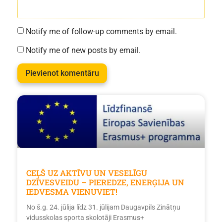
Notify me of follow-up comments by email.
Notify me of new posts by email.
CEĻŠ UZ AKTĪVU UN VESELĪGU
DZĪVESVEIDU – PIEREDZE, ENERĢIJA UN
IEDVESMA VIENUVIET!
No š.g. 24. jūlija līdz 31. jūlijam Daugavpils Zinātņu
vidusskolas sporta skolotāji Erasmus+