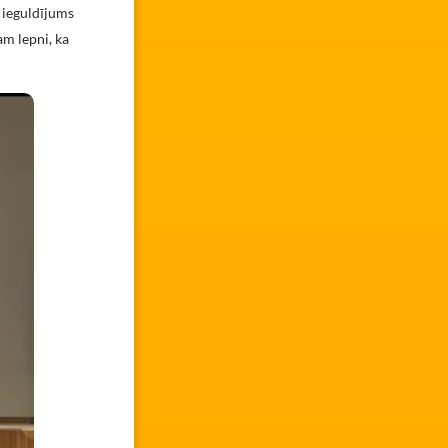
 ieguldījums
am lepni, ka