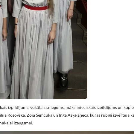
skais izpildījums, vokālais sniegums, mākslinieciskais izpildījums un kopie
ūlija Rosovska, Zoja Semčuka un Inga Ašķeļaņeca, kuras rūpīgi izvērtēja k
mākajai izaugsmei.