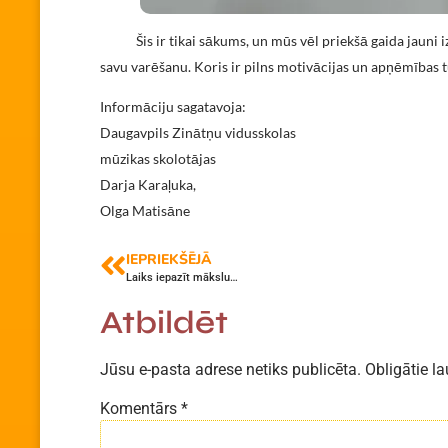
Šis ir tikai sākums, un mūs vēl priekšā gaida jauni iza
savu varēšanu. Koris ir pilns motivācijas un apņēmības 
Informāciju sagatavoja:
Daugavpils Zinātņu vidusskolas
mūzikas skolotājas
Darja Karaļuka,
Olga Matisāne
IEPRIEKŠĒJĀ
Laiks iepazīt mākslu…
Atbildēt
Jūsu e-pasta adrese netiks publicēta.
Obligātie la
Komentārs
*