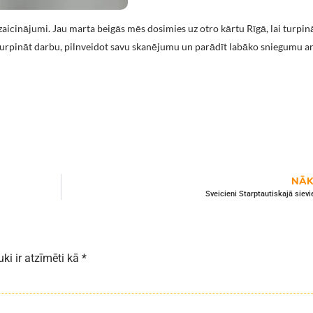
icinājumi. Jau marta beigās mēs dosimies uz otro kārtu Rīgā, lai turpin
turpināt darbu, pilnveidot savu skanējumu un parādīt labāko sniegumu ar
NĀK
Sveicieni Starptautiskajā sievi
uki ir atzīmēti kā
*