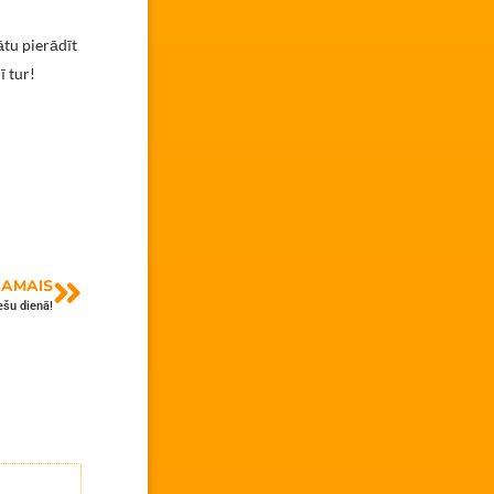
ātu pierādīt
ī tur!
AMAIS
ešu dienā!