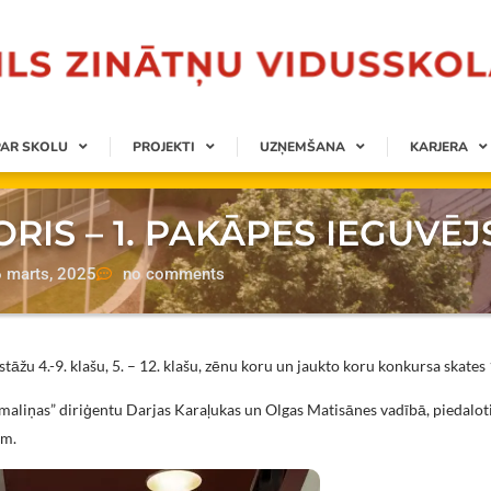
PAR SKOLU
PROJEKTI
UZŅEMŠANA
KARJERA
RIS – 1. PAKĀPES IEGUVĒJ
6 marts, 2025
no comments
estāžu 4.-9. klašu, 5. – 12. klašu, zēnu koru un jaukto koru konkursa skates 
maliņas” diriģentu Darjas Karaļukas un Olgas Matisānes vadībā, piedalot
em.