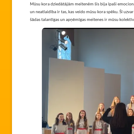
Mūsu kora dziedātājām meitenēm šis bija īpaši emocionāl
un neatlaidība ir tas, kas veido mūsu kora spēku. Šī uzva
šādas talantīgas un apņēmīgas meitenes ir mūsu kolektīv