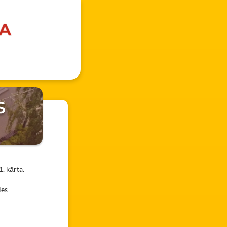
S
1. kārta.
ies