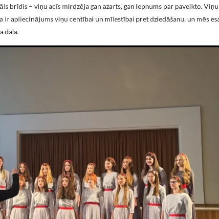
s brīdis – viņu acīs mirdzēja gan azarts, gan lepnums par paveikto. Viņu
ra ir apliecinājums viņu centībai un mīlestībai pret dziedāšanu, un mēs es
a daļa.