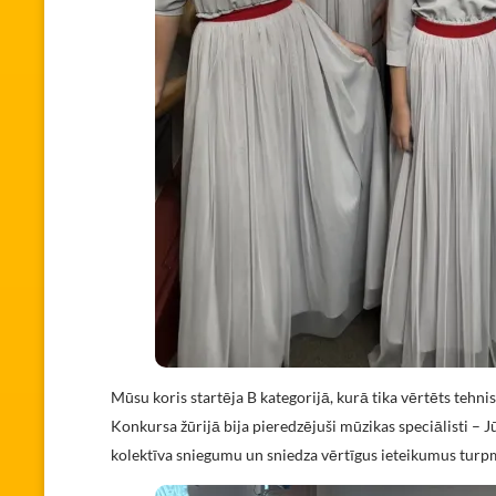
Mūsu koris startēja B kategorijā, kurā tika vērtēts tehni
Konkursa žūrijā bija pieredzējuši mūzikas speciālisti – J
kolektīva sniegumu un sniedza vērtīgus ieteikumus turp