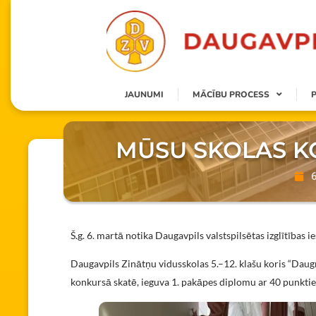
JAUNUMI
MĀCĪBU PROCESS
MŪSU SKOLAS KO
Š.g. 6. martā notika Daugavpils valstspilsētas izglītības i
Daugavpils Zinātņu vidusskolas 5.–12. klašu koris “Daug
konkursā skatē, ieguva 1. pakāpes diplomu ar 40 punkti