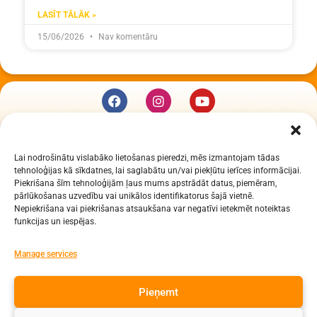
LASĪT TĀLĀK »
15/06/2026
Nav komentāru
KUR MĒS ESAM
Lai nodrošinātu vislabāko lietošanas pieredzi, mēs izmantojam tādas
Daugavpils Zinātņu vidusskola
tehnoloģijas kā sīkdatnes, lai saglabātu un/vai piekļūtu ierīces informācijai.
Raiņa iela 30, Daugavpils, LV-5401
Piekrišana šīm tehnoloģijām ļaus mums apstrādāt datus, piemēram,
Reģ. Nr. 2713903513 (IZM)
pārlūkošanas uzvedību vai unikālos identifikatorus šajā vietnē.
Nepiekrišana vai piekrišanas atsaukšana var negatīvi ietekmēt noteiktas
Daugavpils valstspilsētas pašvaldība 90000077325
funkcijas un iespējas.
KONTAKTI
Manage services
e-pasts: dzv@daugavpils.edu.lv
Pieņemt
tālr. Direktors: 65423030,
Lietvedis: 65421923