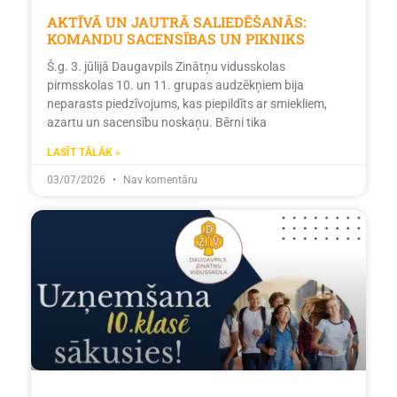
AKTĪVĀ UN JAUTRĀ SALIEDĒŠANĀS:
KOMANDU SACENSĪBAS UN PIKNIKS
Š.g. 3. jūlijā Daugavpils Zinātņu vidusskolas
pirmsskolas 10. un 11. grupas audzēkņiem bija
neparasts piedzīvojums, kas piepildīts ar smiekliem,
azartu un sacensību noskaņu. Bērni tika
LASĪT TĀLĀK »
03/07/2026
Nav komentāru