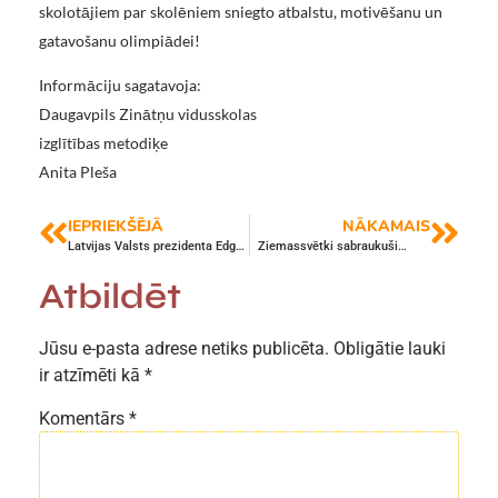
skolotājiem par skolēniem sniegto atbalstu, motivēšanu un
gatavošanu olimpiādei!
Informāciju sagatavoja:
Daugavpils Zinātņu vidusskolas
izglītības metodiķe
Anita Pleša
IEPRIEKŠĒJĀ
NĀKAMAIS
Latvijas Valsts prezidenta Edgara Rinkēviča apsveikums Ziemassvētkos
Ziemassvētki sabraukuši…
Atbildēt
Jūsu e-pasta adrese netiks publicēta.
Obligātie lauki
ir atzīmēti kā
*
Komentārs
*