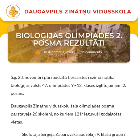
BIOLOĢIJAS OLIMPIĀDES 2.
POSMA REZULTĀTI
18 decembris, 2024
no comments
Š.g. 28. novembrī pārraudzītā tiešsaistes režīmā notika
bioloģijas valsts 47. olimpiādes 9.–12. klases izglītojamiem 2.
posms.
Daugavpils Zinātņu vidusskolu šajā olimpiādes posmā
pārstāvēja 26 skolēni, no kuriem 12 ir ieguvuši godalgotas
vietas.
Skolotāja Sergeja Zabarovska audzēkņi 9. klašu grupā ir