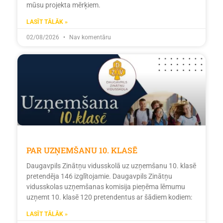
mūsu projekta mērķiem.
LASĪT TĀLĀK »
02/08/2026
Nav komentāru
PAR UZŅEMŠANU 10. KLASĒ
Daugavpils Zinātņu vidusskolā uz uzņemšanu 10. klasē
pretendēja 146 izglītojamie. Daugavpils Zinātņu
vidusskolas uzņemšanas komisija pieņēma lēmumu
uzņemt 10. klasē 120 pretendentus ar šādiem kodiem:
LASĪT TĀLĀK »