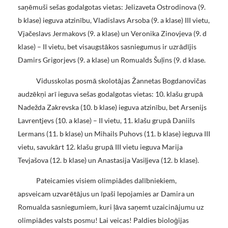
saņēmuši sešas godalgotas vietas: Jelizaveta Ostrodinova (9.
b klase) ieguva atzinību, Vladislavs Arsoba (9. a klase) III vietu,
Vjačeslavs Jermakovs (9. a klase) un Veronika Zinovjeva (9. d
klase) – II vietu, bet visaugstākos sasniegumus ir uzrādījis
Damirs Grigorjevs (9. a klase) un Romualds Šuļins (9. d klase.
Vidusskolas posmā skolotājas Žannetas Bogdanovičas
audzēkņi arī ieguva sešas godalgotas vietas: 10. klašu grupā
Nadežda Zakrevska (10. b klase) ieguva atzinību, bet Arsenijs
Lavrentjevs (10. a klase) – II vietu, 11. klašu grupā Daniils
Lermans (11. b klase) un Mihails Puhovs (11. b klase) ieguva III
vietu, savukārt 12. klašu grupā III vietu ieguva Marija
Tevjašova (12. b klase) un Anastasija Vasiļjeva (12. b klase).
Pateicamies visiem olimpiādes dalībniekiem,
apsveicam uzvarētājus un īpaši lepojamies ar Damira un
Romualda sasniegumiem, kuri ļāva saņemt uzaicinājumu uz
olimpiādes valsts posmu! Lai veicas! Paldies bioloģijas