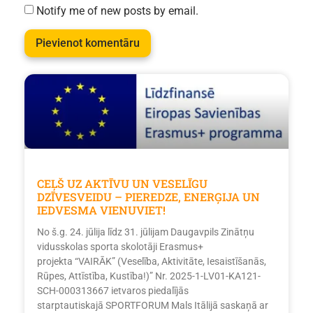
Notify me of new posts by email.
CEĻŠ UZ AKTĪVU UN VESELĪGU
DZĪVESVEIDU – PIEREDZE, ENERĢIJA UN
IEDVESMA VIENUVIET!
No š.g. 24. jūlija līdz 31. jūlijam Daugavpils Zinātņu
vidusskolas sporta skolotāji Erasmus+
projekta “VAIRĀK” (Veselība, Aktivitāte, Iesaistīšanās,
Rūpes, Attīstība, Kustība!)” Nr. 2025-1-LV01-KA121-
SCH-000313667 ietvaros piedalījās
starptautiskajā SPORTFORUM Mals Itālijā saskaņā ar