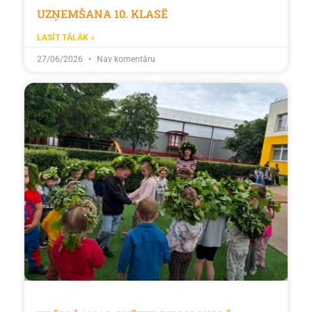
UZŅEMŠANA 10. KLASĒ
LASĪT TĀLĀK »
27/06/2026
Nav komentāru